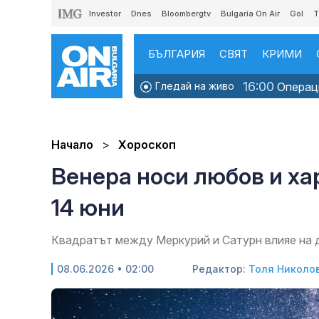
Investor
Dnes
Bloombergtv
Bulgaria On Air
Gol
T
БЪЛГАРИЯ
СВЯТ
КРИМИ
16:00
Гледай на живо
Операци
Начало
Хороскоп
Венера носи любов и ха
14 юни
Квадратът между Меркурий и Сатурн влияе на 
08.06.2026 • 02:00
Редактор:
Толя Николо