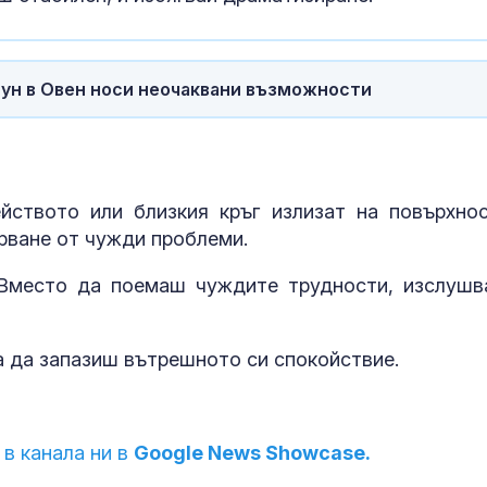
тун в Овен носи неочаквани възможности
ството или близкия кръг излизат на повърхнос
рване от чужди проблеми.
Вместо да поемаш чуждите трудности, изслушв
за да запазиш вътрешното си спокойствие.
 в канала ни в
Google News Showcase.