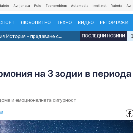
ialoto
Az-jenata
Puls
Teenproblem
Automedia
Imoti.net
Rabota
Az-
СПОРТ
ЛЮБОПИТНО
ТЕХНО
ВИДЕО
РЕПОРТАЖИ
я История – предаване с...
ПОСЛЕДНИ НОВИНИ
рмония на 3 зодии в периода
дома и емоционалната сигурност
ва