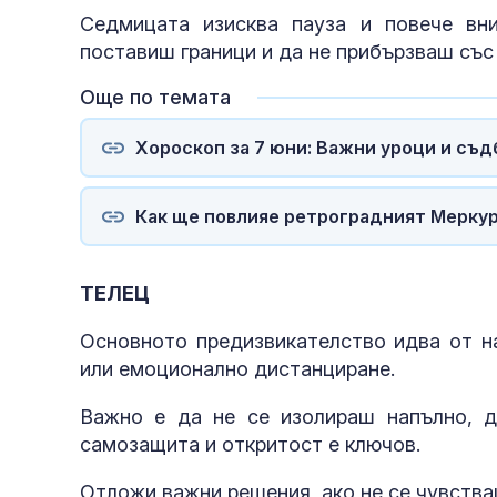
Седмицата изисква пауза и повече вн
поставиш граници и да не прибързваш със 
Още по темата
Хороскоп за 7 юни: Важни уроци и съд
Как ще повлияе ретроградният Меркур
ТЕЛЕЦ
Основното предизвикателство идва от н
или емоционално дистанциране.
Важно е да не се изолираш напълно, д
самозащита и откритост е ключов.
Отложи важни решения, ако не се чувства