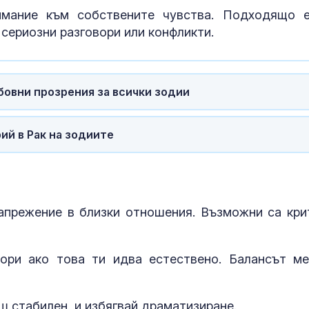
имание към собствените чувства. Подходящо 
сериозни разговори или конфликти.
БАБХ спря за
пипер, домати
смокини на г
бовни прозрения за всички зодии
Федоров все 
надява да бъ
ий в Рак на зодиите
възстановен 
си
апрежение в близки отношения. Възможни са кри
ори ако това ти идва естествено. Балансът м
ш стабилен, и избягвай драматизиране.