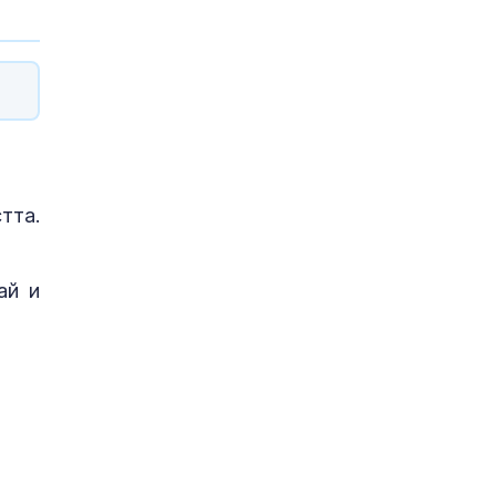
тта.
ай и