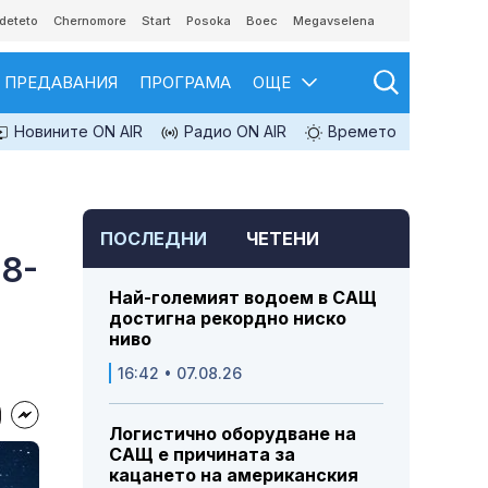
deteto
Chernomore
Start
Posoka
Boec
Megavselena
ПРЕДАВАНИЯ
ПРОГРАМА
ОЩЕ
Новините ON AIR
Радио ON AIR
Времето
ПОСЛЕДНИ
ЧЕТЕНИ
 8-
Най-големият водоем в САЩ
достигна рекордно ниско
ниво
16:42 • 07.08.26
Логистично оборудване на
САЩ е причината за
кацането на американския