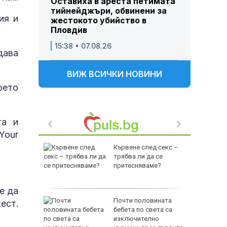
Оставиха в ареста петимата
тийнейджъри, обвинени за
ия и
жестокото убийство в
Пловдив
15:38 • 07.08.26
дава
ВИЖ ВСИЧКИ НОВИНИ
оето
та и
Your
ли на АМ
Кървене след секс –
й Ямбол
трябва ли да се
притесняваме?
е да
юзници
Почти половината
ест.
провалят
бебета по света са
во
изключително