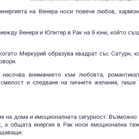
енергията на Венера носи повече любов, хармон
между Венера и Юпитер в Рак на 9 юни, който съз
 когато Меркурий образува квадрат със Сатурн, к
овори.
 насочва вниманието към любовта, романтика
 смелост и следване на личните желания, пише 
Кола се запа
"Тракия" кра
е на дома и емоционалната сигурност. Възможно 
Западните съ
, а общата енергия в Рак носи емоционална теж
са на път да 
ощаващи.
Украйна отно