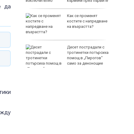
кърмени през първите
е да
шест месеца
мърсени
Как се променят
,
костите с напредване
раницата
на възрастта?
още се
Десет пострадали с
де
тротинетки потърсиха
на поста
помощ в „Пирогов“
само за денонощие
тики
ежду