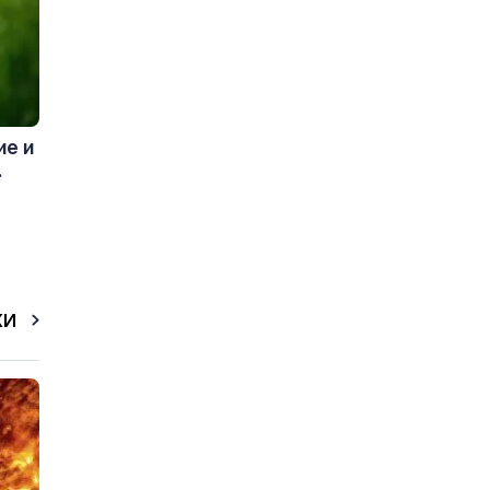
ие и
.
КИ