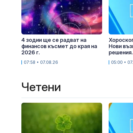
4 зодии ще се радват на
Хороскоп 
финансов късмет до края на
Нови въз
2026 г.
решения.
07:58 • 07.08.26
05:00 • 07
Четени