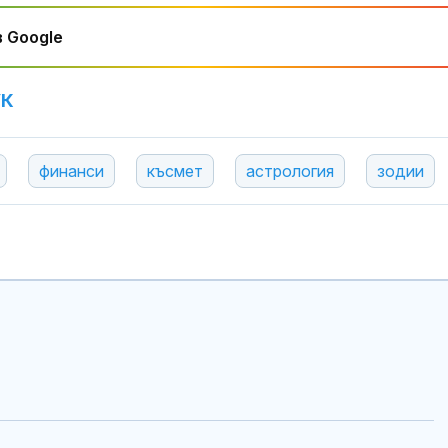
 Google
УК
финанси
късмет
астрология
зодии