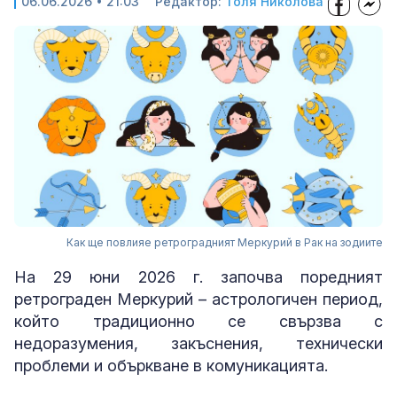
06.06.2026 • 21:03
Редактор:
Толя Николова
Как ще повлияе ретроградният Меркурий в Рак на зодиите
На 29 юни 2026 г. започва поредният
ретрограден Меркурий – астрологичен период,
който традиционно се свързва с
недоразумения, закъснения, технически
проблеми и объркване в комуникацията.