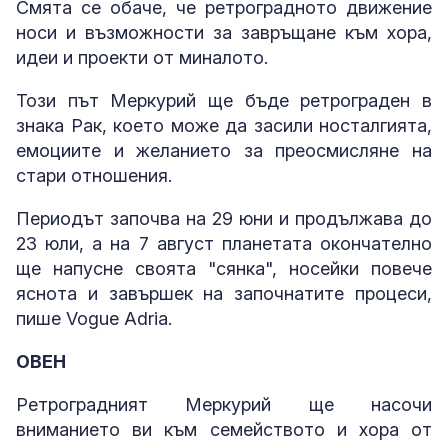
Смята се обаче, че ретроградното движение
носи и възможности за завръщане към хора,
идеи и проекти от миналото.
Този път Меркурий ще бъде ретрограден в
знака Рак, което може да засили носталгията,
емоциите и желанието за преосмисляне на
стари отношения.
Периодът започва на 29 юни и продължава до
23 юли, а на 7 август планетата окончателно
ще напусне своята "сянка", носейки повече
яснота и завършек на започнатите процеси,
пише Vogue Adria.
ОВЕН
Ретроградният Меркурий ще насочи
вниманието ви към семейството и хора от