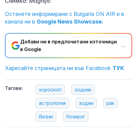
Снимка: Magnific
Останете информирани с Bulgaria ON AIR и в
канала ни в
Google News Showcase.
Добави ни в предпочитани източници
→
в Google
Харесайте страницата ни във Facebook
ТУК
Тагове:
хороскоп
зодиак
астрология
зодии
рак
Везни
Козирог