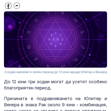
3 зодии навлизат в силен период до 12 юни заради Юпитер и Венера
До 12 юни три зодии могат да усетят особено
благоприятен период.
Причината е подравняването на Юпитер и
Венера в знака Рак около 9 юни - комбинация,
която често се свързва с повече оптимизъм,