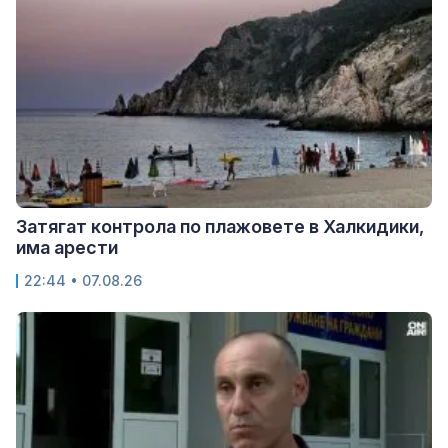
Затягат контрола по плажовете в Халкидики,
има арести
22:44 • 07.08.26