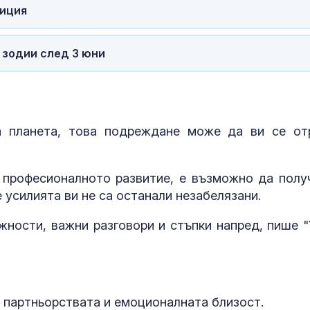
щурмовите
биция
хеликоптери 
полети под радара
Как войните 
 зодии след 3 юни
Иран и Украйн
превърнаха в
енергиен шок
Меган Маркъл
а планета, това подреждане може да ви се от
бански в басе
ЧРД
 професионалното развитие, е възможно да полу
 усилията ви не са останали незабелязани.
ности, важни разговори и стъпки напред, пише "
, партньорствата и емоционалната близост.