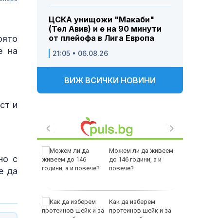
ЦСКА унищожи "Макаби"
(Тел Авив) и е на 90 минути
от плейофа в Лига Европа
оято
е на
21:05 • 06.08.26
ВИЖ ВСИЧКИ НОВИНИ
ст и
 Пратиха
Можем ли да живеем
но с
ката”
до 146 години, а и
 облечен
повече?
е да
ЕО 16+)
Z-10 за
Как да изберем
протеинов шейк и за