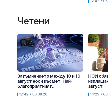
12:42 • 06
Четени
Затъмнението между 10 и 16
НОИ обяв
август носи късмет: Най-
изплащан
благоприятният...
август
12:42 • 06.08.26
14:29 • 06