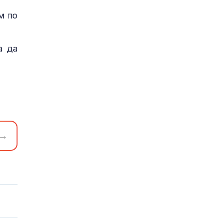
м по
а да
→