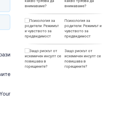
какво трябва да
тренират
внимаваме?
между
Психология за
а се
родители: Режимът и
 един
чувството за
предвидимост
 по
Защо рискът от
рази
йна за
исхемичен инсулт се
повишава в
горещините?
чите
Your