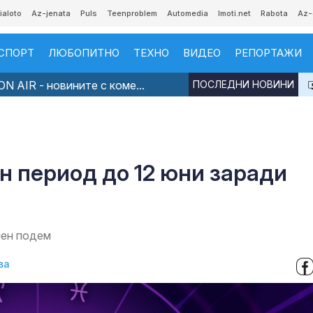
ialoto
Az-jenata
Puls
Teenproblem
Automedia
Imoti.net
Rabota
Az-
СПОРТ
ЛЮБОПИТНО
ТЕХНО
ВИДЕО
РЕПОРТАЖИ
N AIR - новините с коме...
ПОСЛЕДНИ НОВИНИ
ен период до 12 юни заради
чен подем
ва