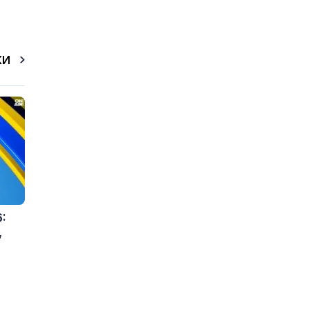
КИ
:
,