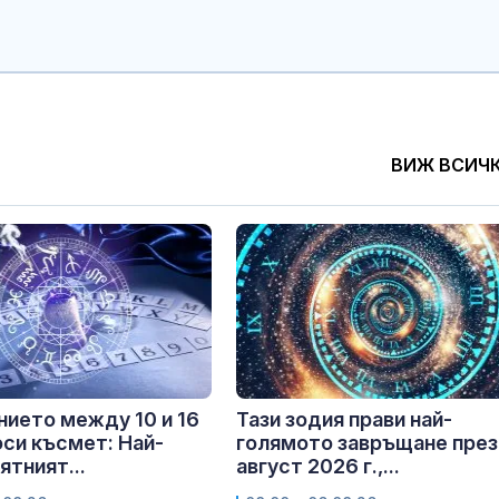
ВИЖ ВСИЧ
ието между 10 и 16
Тази зодия прави най-
оси късмет: Най-
голямото завръщане през
ятният...
август 2026 г.,...