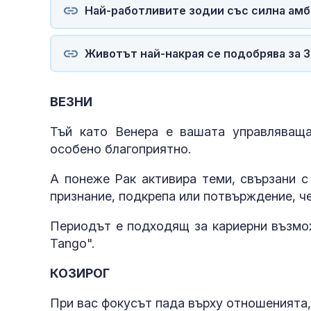
Най-работливите зодии със силна ам
Животът най-накрая се подобрява за 3
ВЕЗНИ
Тъй като Венера е вашата управляващ
особено благоприятно.
А понеже Рак активира теми, свързани с
признание, подкрепа или потвърждение, че
Периодът е подходящ за кариерни възмож
Tango".
КОЗИРОГ
При вас фокусът пада върху отношенията