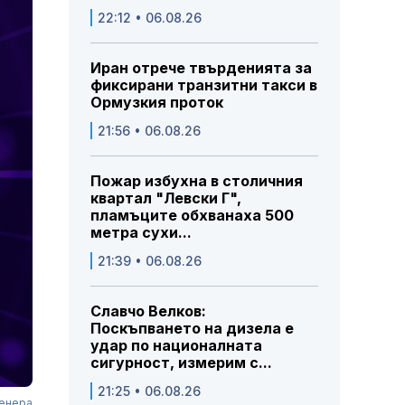
22:12 • 06.08.26
Иран отрече твърденията за
фиксирани транзитни такси в
Ормузкия проток
21:56 • 06.08.26
Пожар избухна в столичния
квартал "Левски Г",
пламъците обхванаха 500
метра сухи...
21:39 • 06.08.26
Славчо Велков:
Поскъпването на дизела е
удар по националната
сигурност, измерим с...
21:25 • 06.08.26
Венера