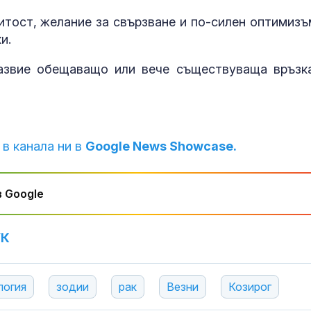
итост, желание за свързване и по-силен оптимизъ
ки.
азвие обещаващо или вече съществуваща връзк
 в канала ни в
Google News Showcase.
 Google
УК
логия
зодии
рак
Везни
Козирог