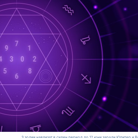
3 зодии навлизат в силен период до 12 юни заради Юпитер и 