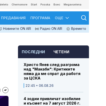
deteto
Chernomore
Start
Posoka
Boec
Megavselena
ПРЕДАВАНИЯ
ПРОГРАМА
ОЩЕ
Новините ON AIR
Радио ON AIR
Времето
ПОСЛЕДНИ
ЧЕТЕНИ
Христо Янев след разгрома
над "Макаби": Критиките
няма да ме спрат да работя
за ЦСКА
22:45 • 06.08.26
4 зодии привличат изобилие
и късмет на 7 август 2026 г.