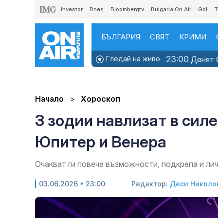
Investor
Dnes
Bloombergtv
Bulgaria On Air
Gol
T
БЪЛГАРИЯ
СВЯТ
КРИМИ
23:00
Гледай на живо
Денят O
Начало
Хороскоп
3 зодии навлизат в сил
Юпитер и Венера
Очакват ги повече възможности, подкрепа и ли
03.06.2026 • 23:00
Редактор:
Деси Николо