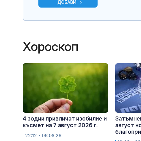
ДОБАВИ
Хороскоп
4 зодии привличат изобилие и
Затъмнен
късмет на 7 август 2026 г.
август н
благопри
22:12 • 06.08.26