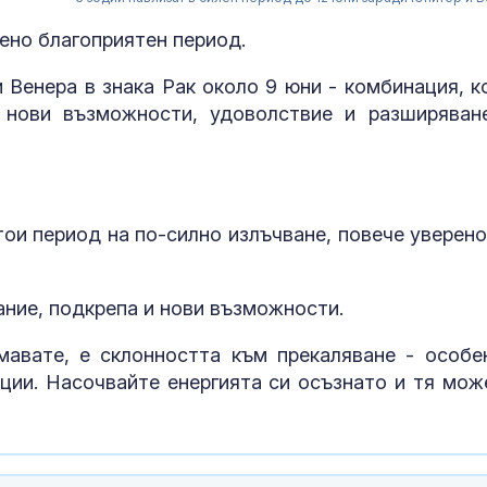
бено благоприятен период.
 Венера в знака Рак около 9 юни - комбинация, к
 нови възможности, удоволствие и разширяван
ои период на по-силно излъчване, повече уверено
ание, подкрепа и нови възможности.
За наказание:
мавате, е склонността към прекаляване - особе
в “месомелач
руски войник
ции. Насочвайте енергията си осъзнато и тя мож
в рокля (ВИД
Китай тества 
опасни мисии: