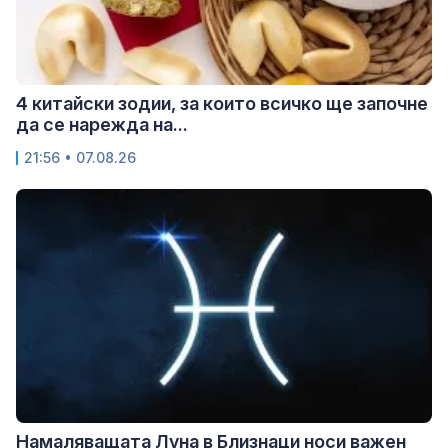
4 китайски зодии, за които всичко ще започне
да се нарежда на...
21:56 • 07.08.26
Намаляващата Луна в Близнаци носи важен