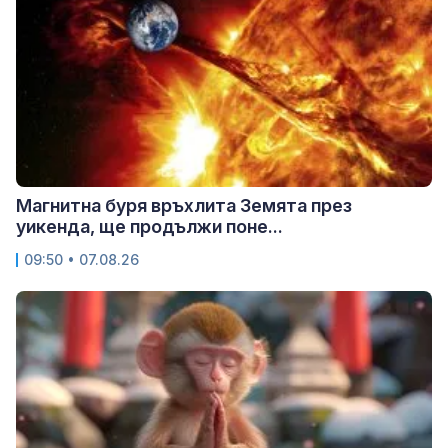
Магнитна буря връхлита Земята през
уикенда, ще продължи поне...
09:50 • 07.08.26