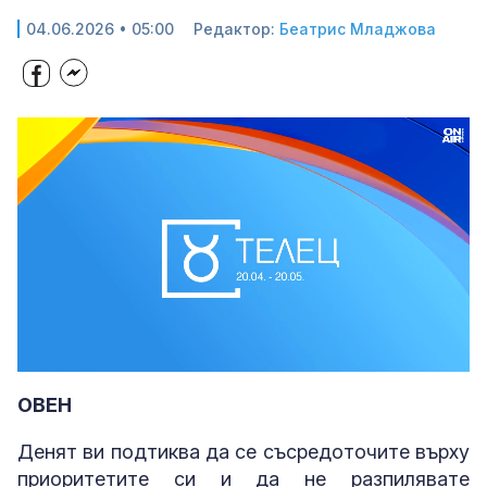
04.06.2026 • 05:00
Редактор:
Беатрис Младжова
Loaded
:
Unmute
34.72%
ОВЕН
Денят ви подтиква да се съсредоточите върху
приоритетите си и да не разпилявате