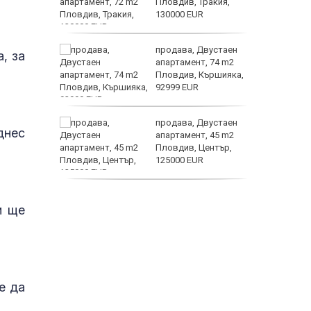
о
Пловдив, Тракия,
 първите
130000 EUR
Terafab
нят
продава, Двустаен
, за
предване
апартамент, 74 m2
?
Пловдив, Кършияка,
92999 EUR
дали с
продава, Двустаен
днес
отърсиха
апартамент, 45 m2
огов“
Пловдив, Център,
нощие
125000 EUR
продава, Тристаен
и ще
апартамент, 91 m2
Пловдив, Център,
179000 EUR
е да