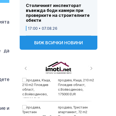
Столичният инспекторат
въвежда боди камери при
проверките на строителните
обекти
ията
17:00 • 07.08.26
ВИЖ ВСИЧКИ НОВИНИ
е да
дете
 секс –
продава, Къща, 210 m2
се
Пловдив област,
е?
с.Войводиново,
175000 EUR
Полярни
ие и
ината
продава, Тристаен
та са
апартамент, 72 m2