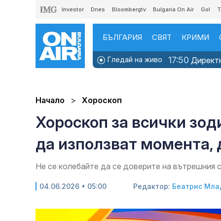
Investor
Dnes
Bloombergtv
Bulgaria On Air
Gol
T
БЪЛГАРИЯ
СВЯТ
КРИМИ
17:50
Гледай на живо
Директно
Начало
Хороскоп
Хороскоп за всички зоди
да използват момента, 
Не се колебайте да се доверите на вътрешния с
04.06.2026 • 05:00
Редактор:
Беатрис Мла