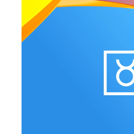
Loaded
:
Unmute