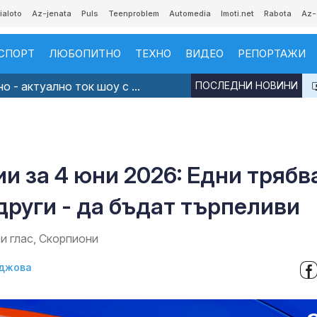
ialoto
Az-jenata
Puls
Teenproblem
Automedia
Imoti.net
Rabota
Az-
СПОРТ
ЛЮБОПИТНО
ТЕХНО
ВИДЕО
РЕПОРТАЖИ
 - актуално ток шоу с ...
ПОСЛЕДНИ НОВИНИ
и за 4 юни 2026: Едни трябв
други - да бъдат търпеливи
и глас, Скорпиони
джова