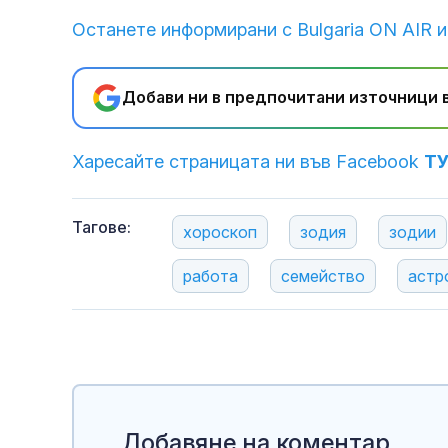
Останете информирани с Bulgaria ON AIR и
Добави ни в предпочитани източници в
Харесайте страницата ни във Facebook
Т
Тагове:
хороскоп
зодия
зодии
работа
семейство
астр
Добавяне на коментар