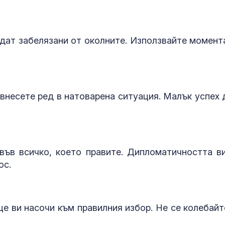
момчето от Радомир
изключителн
кърмени през
шест месеца
Времето утре: Жега до
Как се проме
дат забелязани от околните. Използвайте момента
38°, но на места ще
костите с на
превали и разхлади
на възрастта
Близки и приятели
Десет постра
внесете ред в натоварена ситуация. Малък успех 
изпратиха писателя и
тротинетки п
журналист Димитър
помощ в „Пир
Шумналиев (СНИМКИ)
само за дено
във всичко, което правите. Дипломатичността в
ос.
е ви насочи към правилния избор. Не се колебайт