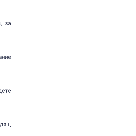
щ за
ание
дете
одящ