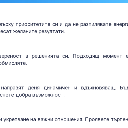
върху приоритетите си и да не разпилявате енерг
есат желаните резултати.
увереност в решенията си. Подходящ момент 
обмисляте.
 направят деня динамичен и вдъхновяващ. Бъ
Защо някои хора са
Кървене след
като магнит за
трябва ли да 
уснете добра възможност.
комарите, а други се
притеснявам
разминават с
им?
 и укрепване на важни отношения. Проявете търпен
14-годишен от Перник
Почти полов
е насилникът над
бебета по све