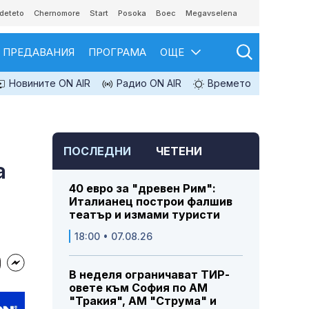
deteto
Chernomore
Start
Posoka
Boec
Megavselena
ПРЕДАВАНИЯ
ПРОГРАМА
ОЩЕ
Новините ON AIR
Радио ON AIR
Времето
ПОСЛЕДНИ
ЧЕТЕНИ
а
40 евро за "древен Рим":
Италианец построи фалшив
театър и измами туристи
18:00 • 07.08.26
В неделя ограничават ТИР-
овете към София по АМ
"Тракия", АМ "Струма" и