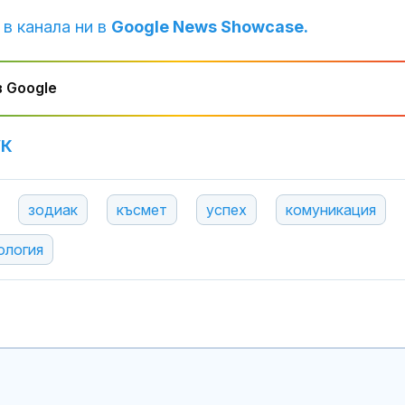
 в канала ни в
Google News Showcase.
 Google
УК
зодиак
късмет
успех
комуникация
ология