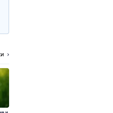
КИ
ие и