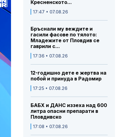
Кресненското...
17:47 • 07.08.26
Бръснали му веждите и
гасили фасове по тялото:
Младежите от Пловдив се
гаврили с...
17:36 • 07.08.26
12-годишно дете е жертва на
побой и принуда в Радомир
17:25 • 07.08.26
БАБХ и ДАНС иззеха над 600
литра опасни препарати в
Пловдивско
17:08 • 07.08.26