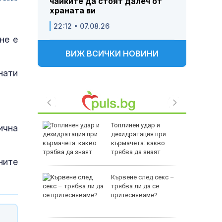
чайките да стоят далеч от
храната ви
22:12 • 07.08.26
не е
ВИЖ ВСИЧКИ НОВИНИ
нати
ъл: ФСБ
Топлинен удар и
ична
съдбата
дехидратация при
т
кърмачета: какво
трябва да знаят
ните
родителите
е
Кървене след секс –
като
трябва ли да се
а
притесняваме?
слуги