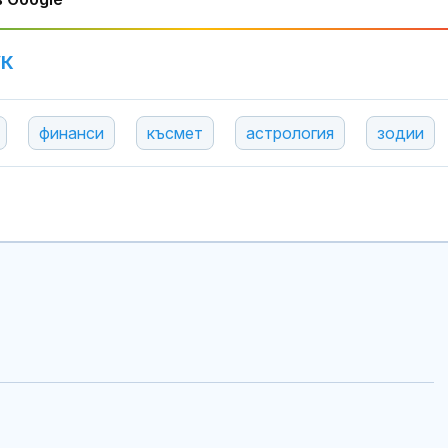
УК
финанси
късмет
астрология
зодии