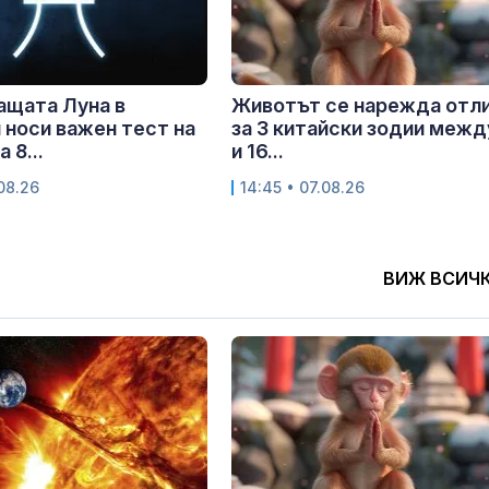
ащата Луна в
Животът се нарежда отл
 носи важен тест на
за 3 китайски зодии межд
 8...
и 16...
.08.26
14:45 • 07.08.26
ВИЖ ВСИЧ