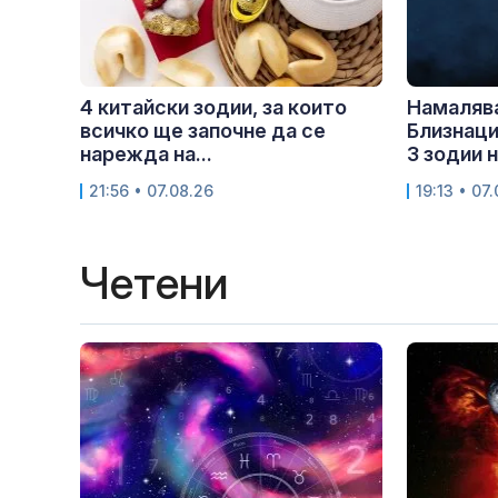
4 китайски зодии, за които
Намаляв
всичко ще започне да се
Близнаци
нарежда на...
3 зодии на
21:56 • 07.08.26
19:13 • 07
Четени