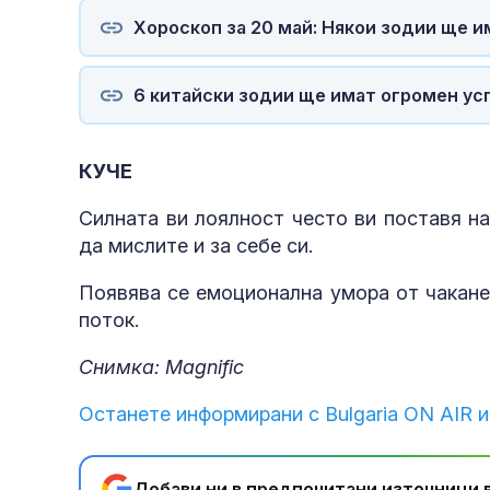
Хороскоп за 20 май: Някои зодии ще 
6 китайски зодии ще имат огромен усп
КУЧЕ
Силната ви лоялност често ви поставя на
да мислите и за себе си.
Появява се емоционална умора от чакане
поток.
Снимка: Magnific
Останете информирани с Bulgaria ON AIR и
Добави ни в предпочитани източници в