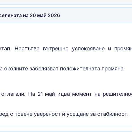
Една от 36: На
Острова се п
селената на 20 май 2026
Lada Niva уник
хил. паунда
Венера във Ве
какво предст
зодиите?
етап. Настъпва вътрешно успокояване и промя
 а околните забелязват положителната промяна.
 отлагали. На 21 май идва момент на решително
ред с повече увереност и усещане за стабилност.