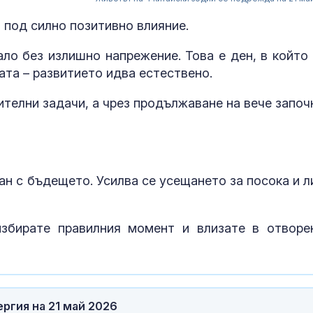
а под силно позитивно влияние.
ало без излишно напрежение. Това е ден, в който 
ата – развитието идва естествено.
ителни задачи, а чрез продължаване на вече започ
Страх в Крем
ан с бъдещето. Усилва се усещането за посока и л
вече решава 
на руския ели
избирате правилния момент и влизате в отворе
Страната ни с
позиционира 
дестинация з
космически у
ргия на 21 май 2026