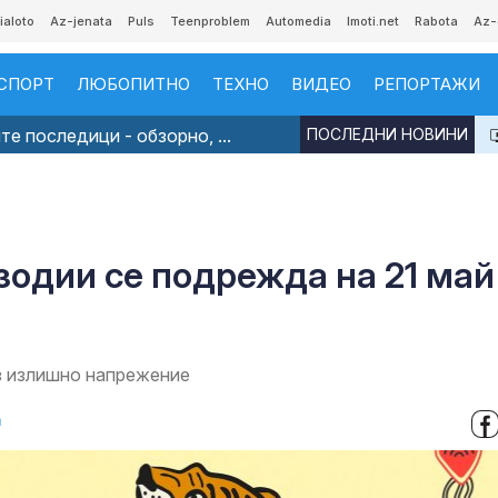
ialoto
Az-jenata
Puls
Teenproblem
Automedia
Imoti.net
Rabota
Az-
СПОРТ
ЛЮБОПИТНО
ТЕХНО
ВИДЕО
РЕПОРТАЖИ
е последици - обзорно, ...
ПОСЛЕДНИ НОВИНИ
зодии се подрежда на 21 май
ез излишно напрежение
а