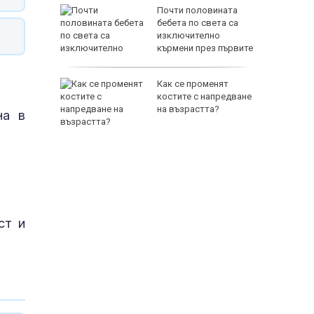
Почти половината
родава
бебета по света са
ат за 22
изключително
кърмени през първите
шест месеца
зни -
Как се променят
ои за
костите с напредване
на възрастта?
на в
ст и