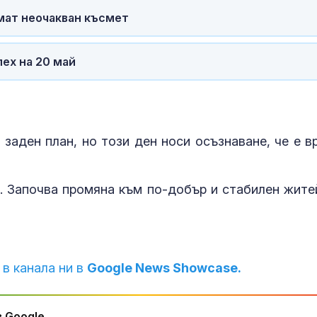
имат неочакван късмет
ех на 20 май
 заден план, но този ден носи осъзнаване, че е в
. Започва промяна към по-добър и стабилен жите
 в канала ни в
Google News Showcase.
 Google