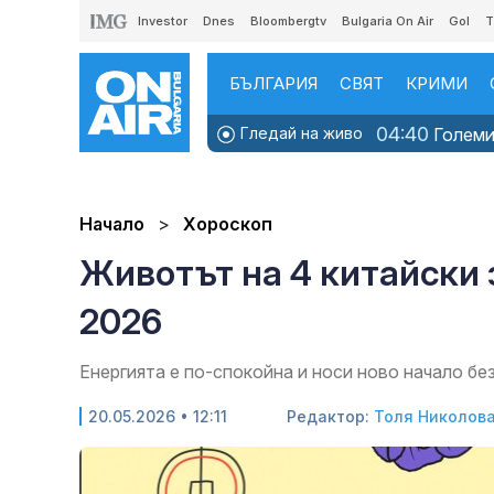
Investor
Dnes
Bloombergtv
Bulgaria On Air
Gol
T
БЪЛГАРИЯ
СВЯТ
КРИМИ
04:40
Гледай на живо
Големит
Начало
Хороскоп
Животът на 4 китайски 
2026
Енергията е по-спокойна и носи ново начало б
20.05.2026 • 12:11
Редактор:
Толя Николов