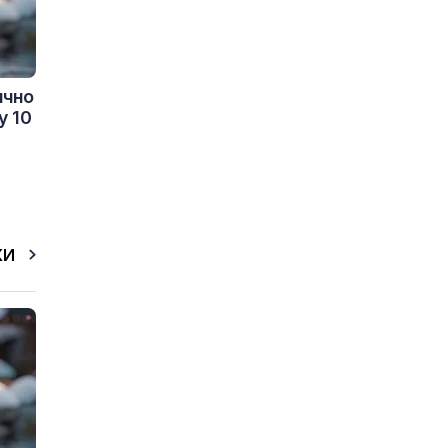
ично
у 10
КИ