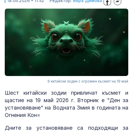
18.05.2026 • 11:52
Редактор:
Вяра Димова
6 китайски зодии с огромен късмет на 19 май
Шест китайски зодии привличат късмет и
щастие на 19 май 2026 г. Вторник е "Ден за
установяване" на Водната Змия в годината на
Огнения Кон=
Дните за установяване са подходящи за