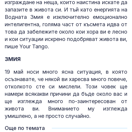
изграждане на неща, които наистина искате да
запазите в живота си. И тъй като енергията на
Водната Змия е изключително емоционално
интелигентна, голяма част от късмета идва от
това да забележите около кои хора ви е лесно
и кои ситуации искрено подобряват живота ви,
пише Your Tango.
ЗМИЯ
19 май носи много ясна ситуация, в която
осъзнавате, че някой ви харесва много повече,
отколкото сте си мислели. Този човек ще
намери всякакви причини да бъде около вас и
ще изглежда много по-заинтересован от
живота ви. Вниманието му изглежда
умишлено, а не просто случайно.
Още по темата