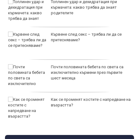
Топлинен удар и дехидратация при
кърмачета: какво трябва да знаят
родителите
Кървене след секс – трябва ли да се
притесняваме?
Почти половината бебета по света са
изключително кърмени през първите
шест месеца
Как се променят костите с напредване на
възрастта?