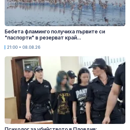
Бебета фламинго получиха първите си
"паспорти" в резерват край...
21:00 • 08.08.26
Психолог за убийството в Пловдив: