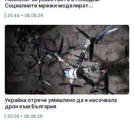
Социалните мрежи моделират...
20:44 • 08.08.26
Украйна отрече умишлено да е насочвала
дрон към България
20:26 • 08.08.26