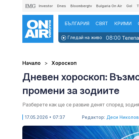
Investor
Dnes
Bloombergtv
Bulgaria On Air
Gol
T
БЪЛГАРИЯ
СВЯТ
КРИМИ
08:00
Гледай на живо
Телепаз
Начало
Хороскоп
Дневен хороскоп: Възм
промени за зодиите
Разберете как ще се развие денят според зодия
17.05.2026 • 07:37
Редактор:
Деси Николов