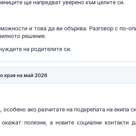
чениците ще напредват уверено към целите си.
Тръмп ограни
укази "родил
туризъм"
можности и това да ви обърква. Разговор с по-оп
авилното решение.
Руски "любов
капани" прим
украински во
нуждите на родителите си.
към смъртта
о края на май 2026
 особено ако разчитате на подкрепата на екипа с
окажат полезни, а новите социални контакти д