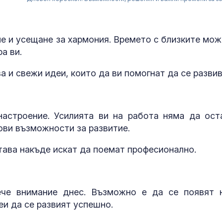
е и усещане за хармония. Времето с близките мож
ра ви.
 и свежи идеи, които да ви помогнат да се развив
астроение. Усилията ви на работа няма да ост
Зеленски обя
ови възможности за развитие.
на руската в
промишлено
тава накъде искат да поемат професионално.
Около 100 ду
загинали при
ече внимание днес. Възможно е да се появят 
масовото нах
еи да се развият успешно.
Сеута