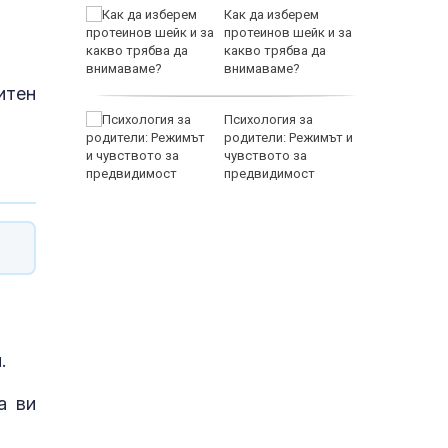
чава с
Как да изберем
ния
протеинов шейк и за
какво трябва да
внимаваме?
EUR
итен
ни
Психология за
амват
родители: Режимът и
йници
чувството за
предвидимост
800 EUR
и.
а ви