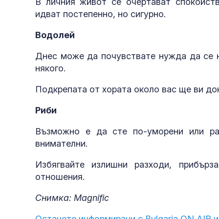
В личния живот се очертават спокойств
идват постепенно, но сигурно.
Водолей
Днес може да почувствате нужда да се н
някого.
Подкрепата от хората около вас ще ви до
Риби
Възможно е да сте по-уморени или ра
внимателни.
Избягвайте излишни разходи, прибърз
отношения.
Снимка: Magnific
Останете информирани с Bulgaria ON AIR и