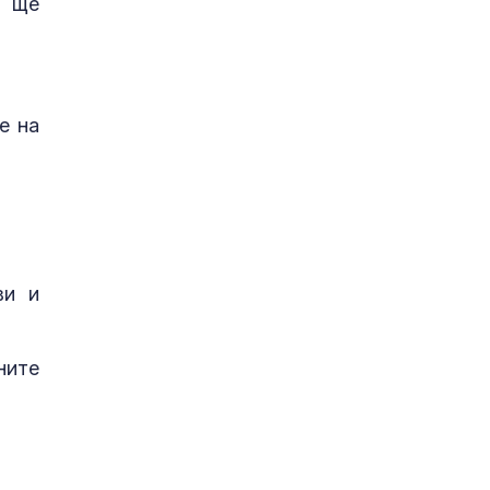
и ще
е на
ви и
ните