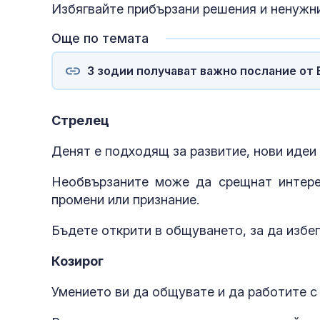
Избягвайте прибързани решения и ненужни
Още по темата
3 зодии получават важно послание от В
Стрелец
Денят е подходящ за развитие, нови идеи
Необвързаните може да срещнат интере
промени или признание.
Бъдете открити в общуването, за да избе
Козирог
Умението ви да общувате и да работите с 