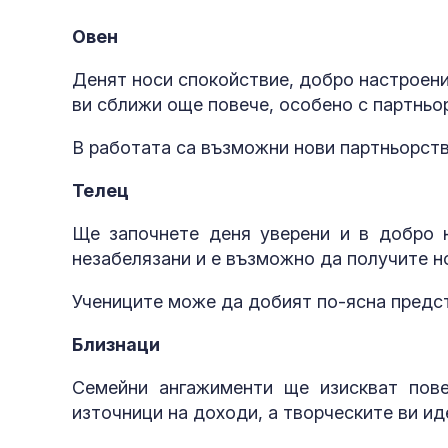
Овен
Денят носи спокойствие, добро настроени
ви сближи още повече, особено с партньо
В работата са възможни нови партньорства
Телец
Ще започнете деня уверени и в добро н
незабелязани и е възможно да получите н
Учениците може да добият по-ясна предс
Близнаци
Семейни ангажименти ще изискват пов
източници на доходи, а творческите ви ид