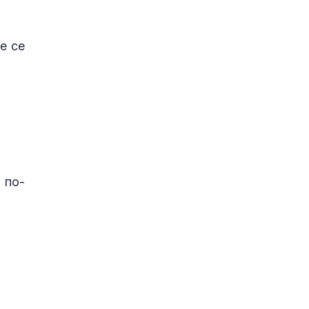
е се
 по-