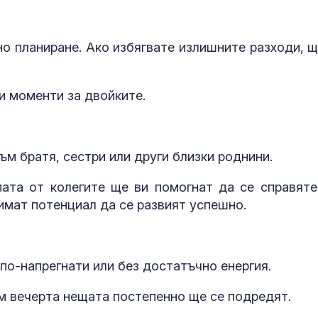
о планиране. Ако избягвате излишните разходи, щ
и моменти за двойките.
ъм братя, сестри или други близки роднини.
ата от колегите ще ви помогнат да се справяте
имат потенциал да се развият успешно.
 по-напрегнати или без достатъчно енергия.
ъм вечерта нещата постепенно ще се подредят.