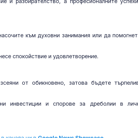
ие и разбирателство, а професионалните успех
асочите към духовни занимания или да помогнет
несе спокойствие и удовлетворение.
зсеяни от обикновено, затова бъдете търпели
ани инвестиции и спорове за дреболии в лич
 в канала ни в
Google News Showcase.