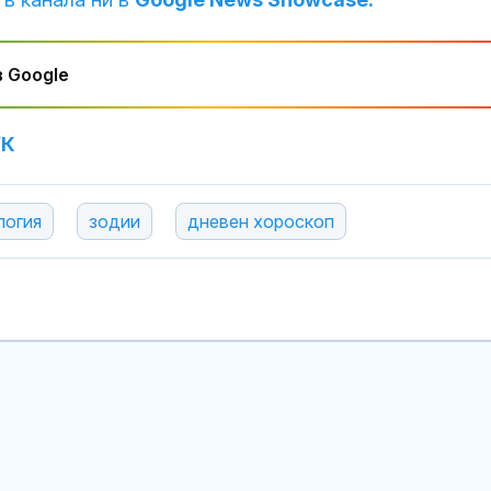
 Google
УК
логия
зодии
дневен хороскоп