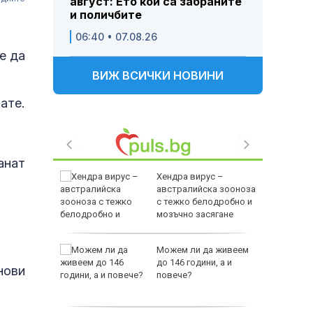
август: Ето кои са забраните
и поличбите
06:40 • 07.08.26
е да
ВИЖ ВСИЧКИ НОВИНИ
ате.
анат
ви война
Хендра вирус –
оенна
австралийска зооноза
ст
с тежко белодробно и
мозъчно засягане
ши са
Можем ли да живеем
до 146 години, а и
нови
луване в
повече?