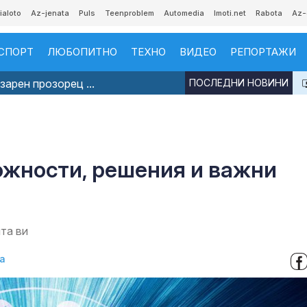
ialoto
Az-jenata
Puls
Teenproblem
Automedia
Imoti.net
Rabota
Az-
СПОРТ
ЛЮБОПИТНО
ТЕХНО
ВИДЕО
РЕПОРТАЖИ
арен прозорец ...
ПОСЛЕДНИ НОВИНИ
ожности, решения и важни
та ви
а