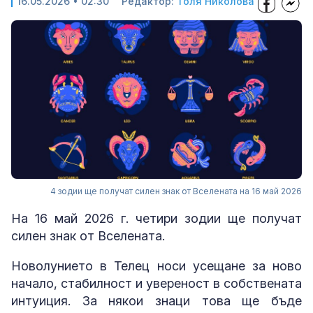
16.05.2026 • 02:30
Редактор:
Толя Николова
4 зодии ще получат силен знак от Вселената на 16 май 2026
На 16 май 2026 г. четири зодии ще получат
силен знак от Вселената.
Новолунието в Телец носи усещане за ново
начало, стабилност и увереност в собствената
интуиция. За някои знаци това ще бъде