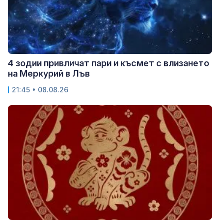
4 зодии привличат пари и късмет с влизането
на Меркурий в Лъв
21:45 • 08.08.26