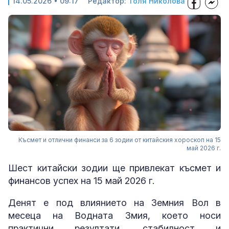
14.05.2026 • 09:17
Редактор:
Толя Николова
Късмет и отлични финанси за 6 зодии от китайския хороскоп на 15
май 2026 г.
Шест китайски зодии ще привлекат късмет и
финансов успех на 15 май 2026 г.
Денят е под влиянието на Земния Вол в
месеца на Водната Змия, което носи
практични резултати, стабилност и