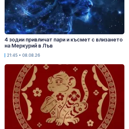
4 зодии привличат пари и късмет с влизането
на Меркурий в Лъв
21:45 • 08.08.26