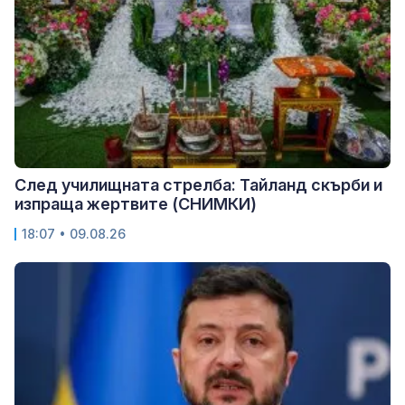
След училищната стрелба: Тайланд скърби и
изпраща жертвите (СНИМКИ)
18:07 • 09.08.26