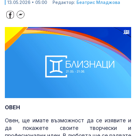
13.05.2026 • 05:00
Редактор:
Беатрис Младжова
Loaded
:
Unmute
44.43%
ОВЕН
Овен, ще имате възможност да се изявите и
да покажете своите творчески и
професионални идеи. В любовта ще се радвате