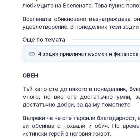
любимците на Вселената. Това лунно поло
Вселената обикновено възнаграждава он
удовлетворение. В понеделник тези зодии 
Още по темата
4 зодии привличат късмет и финансов у
ОВЕН
Тъй като сте до някого в понеделник, бу
много, но вие сте достатъчно умни, з
достатъчно добри, за да му помогнете.
Въпреки че не сте търсили благодарност, 
ви обсипва с похвали и обич. По врем
истински герой в неговия живот.