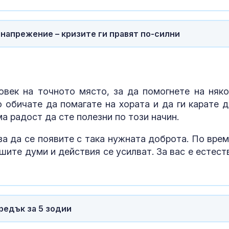
операция в
Антарктида в
на зимата
 напрежение – кризите ги правят по-силни
Критичното ни
Дунав: Кораб
край о-в Беле
овек на точното място, за да помогнете на няко
Трагедия: Дет
о обичате да помагате на хората и да ги карате д
след пръскан
ма радост да сте полезни по този начин.
насекоми в с
апартамент
за да се появите с така нужната доброта. По врем
ите думи и действия се усилват. За вас е естест
редък за 5 зодии