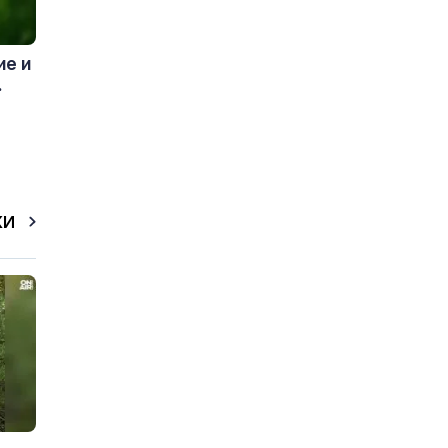
ие и
.
КИ