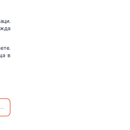
аци.
ежда
ете.
ща в
→