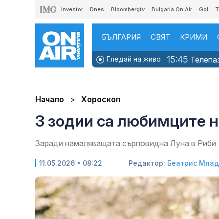
Investor
Dnes
Bloombergtv
Bulgaria On Air
Gol
T
БЪЛГАРИЯ
СВЯТ
КРИМИ
15:45
Гледай на живо
Телепаз
Начало
Хороскоп
3 зодии са любимците н
Заради намаляващата сърповидна Луна в Риби
11.05.2026 • 08:22
Редактор:
Беатрис Мла