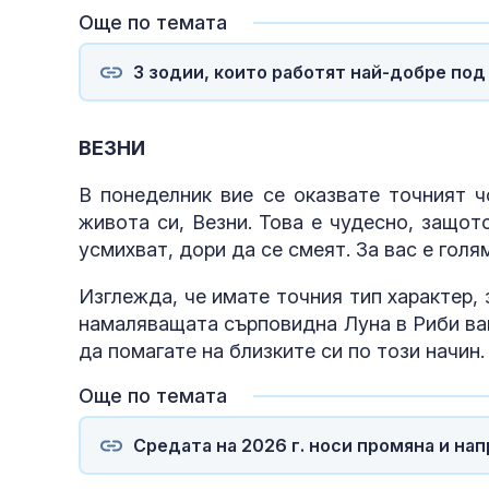
Още по темата
3 зодии, които работят най-добре под
ВЕЗНИ
В понеделник вие се оказвате точният ч
живота си, Везни. Това е чудесно, защот
усмихват, дори да се смеят. За вас е голя
Изглежда, че имате точния тип характер, 
намаляващата сърповидна Луна в Риби ваш
да помагате на близките си по този начин.
Още по темата
Средата на 2026 г. носи промяна и нап