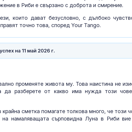
жение в Риби е свързано с доброта и смирение.
ези, които дават безусловно, с дълбоко чувств
правят точно това, според Your Tango.
спех на 11 май 2026 г.
квално променяте живота му. Това наистина не изи
а да разберете от какво има нужда този чове
Сигналите ви:
срещу мигран
проблеми на
в крайна сметка помагате толкова много, че този ч
"Златните мо
е на намаляващата сърповидна Луна в Риби вие
Рядка спасит