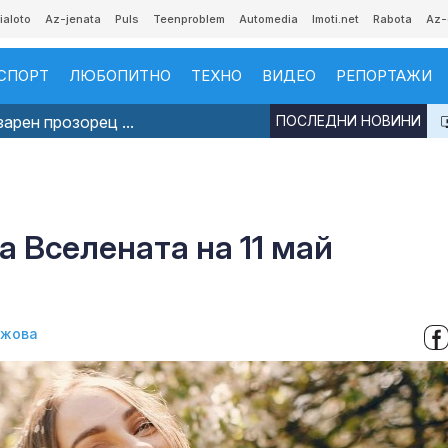
ialoto
Az-jenata
Puls
Teenproblem
Automedia
Imoti.net
Rabota
Az-
СПОРТ
ЛЮБОПИТНО
ТЕХНО
ВИДЕО
РЕПОРТАЖИ
арен прозорец ...
ПОСЛЕДНИ НОВИНИ
а Вселената на 11 май
джова