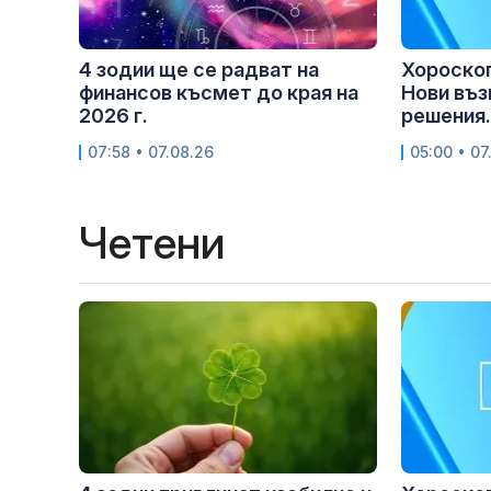
4 зодии ще се радват на
Хороскоп 
финансов късмет до края на
Нови въз
2026 г.
решения.
07:58 • 07.08.26
05:00 • 07
Четени