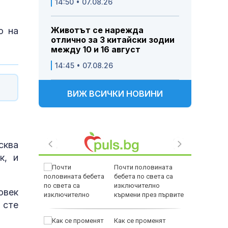
14:50 • 07.08.26
Животът се нарежда
о на
отлично за 3 китайски зодии
между 10 и 16 август
14:45 • 07.08.26
ВИЖ ВСИЧКИ НОВИНИ
сква
к, и
 Лепенки
Почти половината
ти и
бебета по света са
изключително
овек
стове"
кърмени през първите
 сте
шест месеца
елна
Как се променят