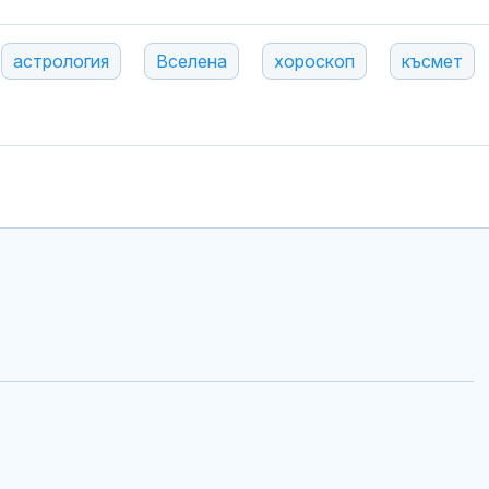
астрология
Вселена
хороскоп
късмет