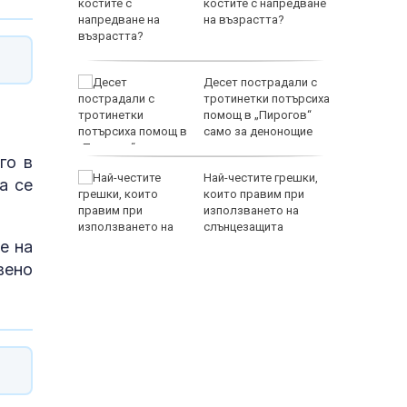
костите с напредване
 разгара
на възрастта?
во на р.
Десет пострадали с
 заседна
тротинетки потърсиха
не
помощ в „Пирогов“
само за денонощие
го в
е почина
Най-честите грешки,
а се
е срещу
които правим при
ъседен
използването на
слънцезащита
е на
вено