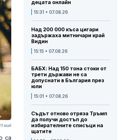
децата онлайн
15:31 • 07.08.26
Над 200 000 къса цигари
задържаха митничари край
Видин
15:15 • 07.08.26
БАБХ: Над 150 тона стоки от
трети държави не са
допуснати в България през
юли
15:01 • 07.08.26
Съдът отново отряза Тръмп
да получи достъп до
избирателните списъци на
11 май
щатите
о са