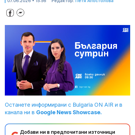
07.06.2026 • 15:56
Редактор:
Петя Апостолова
Loaded
:
Unmute
100.00%
Останете информирани с Bulgaria ON AIR и в
канала ни в
Google News Showcase.
Добави ни в предпочитани източници