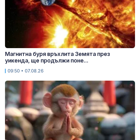
Магнитна буря връхлита Земята през
уикенда, ще продължи поне...
09:50 • 07.08.26