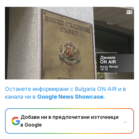
Loaded
:
Unmute
100.00%
Останете информирани с Bulgaria ON AIR и в
канала ни в
Google News Showcase.
Добави ни в предпочитани източници
→
в Google