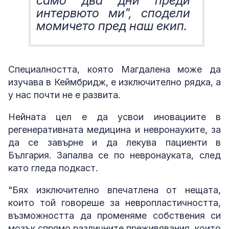
само два дни преди
интервюто ми", сподели
момичето пред наш екип.
Специалността, която Магдалена може да
изучава в Кеймбридж, е изключително рядка, а
у нас почти не е развита.
Нейната цел е да усвои иновациите в
регенеративната медицина и невронауките, за
да се завърне и да лекува пациенти в
България. Запалва се по невронауката, след
като гледа подкаст.
"Бях изключително впечатлена от нещата,
които той говореше за невропластичността,
възможността да променяме собствения си
мозък спрямо различните преживявания, които