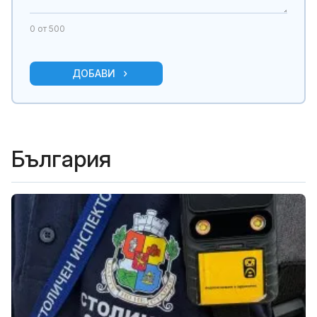
0
от 500
ДОБАВИ
България