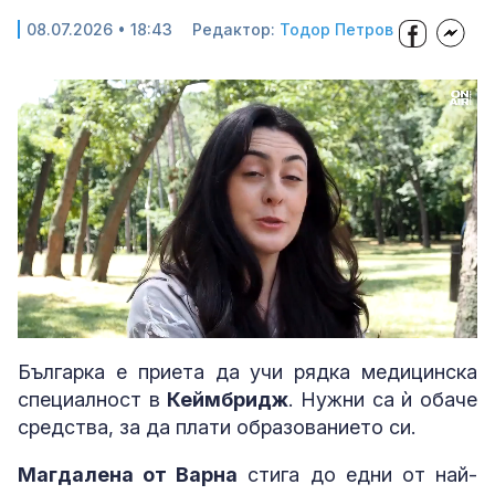
08.07.2026 • 18:43
Редактор:
Тодор Петров
Loaded
:
Unmute
46.36%
Българка е приета да учи рядка медицинска
специалност в
Кеймбридж
. Нужни са ѝ обаче
средства, за да плати образованието си.
Магдалена от Варна
стига до едни от най-