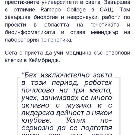
престижните университети в света. Завършва
с отличие Ramapo College в САЩ. Там
завършва биология и невронауки, работи по
проекти в областта на генетиката и
биоинформатиката и става мениджър на
лаборатория по генетика.
Сега е приета да учи медицина със стволови
клетки в Кеймбридж.
"Бях изключително заета
в този период, работех
почасово на три места,
учех, занимавах се много
активно с музика и с
лидерска дейност в някои
клубове. Успях по-
сериозно да се подготвя