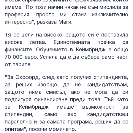
имаме. По този начин някак не съм мислила за
професия, просто ми стана изключително
интересно", разказа Маги.
Тя се цели на високо, защото си е поставила
висока летва. Единствената пречка са
финансите. Обучението в Кеймбридж е общо
70 000 евро. Успяла да е да събере само част
от парите.
"За Оксфорд, след като получих стипендията,
аз реших изобщо да не кандидатствам,
защото няма смисъл, ако не мога да си
подсигуря финансиране преди това. Тъй като
за Кеймбридж имаше възможност за
стипендии, само ако кандидатстваш
паралелно и за самата програма, реших да се
опитам", посочи момичето.