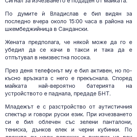
Сигнал за изчезването е подаден от майката.
По думите ѝ Владислав е бил видян за
последно вчера около 15:00 часа в района на
шкембеджийница в Сандански.
Жената предполага, че някой може да го е
убедил да се качи в такси и така да е
отпътувал в неизвестна посока.
През деня телефонът му е бил активен, но по-
късно връзката с него е прекъснала. Според
майката най-вероятно батерията на
устройството е паднала, предаде БНТ.
Младежът е с разстройство от аутистичния
спектър и говори руски език. При изчезването
си е бил облечен със зелени панталони,
тениска, дънков елек и черни кубинки. По