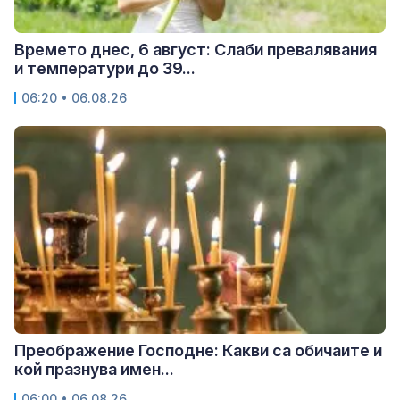
Времето днес, 6 август: Слаби превалявания
и температури до 39...
06:20 • 06.08.26
Преображение Господне: Какви са обичаите и
кой празнува имен...
06:00 • 06.08.26