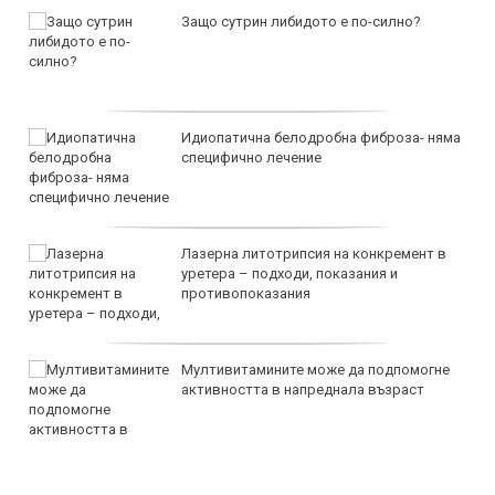
Защо сутрин либидото е по-силно?
Идиопатична белодробна фиброза- няма
специфично лечение
Лазерна литотрипсия на конкремент в
уретера – подходи, показания и
противопоказания
Мултивитамините може да подпомогне
активността в напреднала възраст