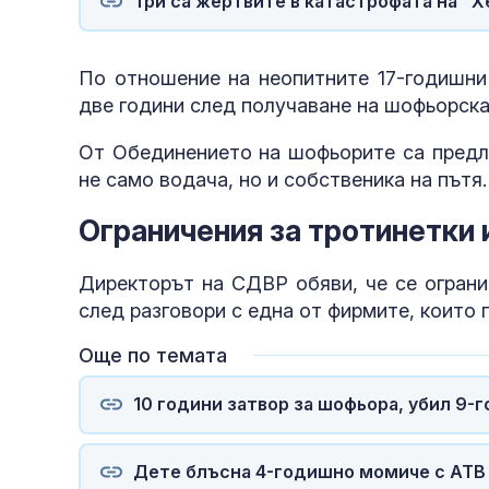
Три са жертвите в катастрофата на "Х
По отношение на неопитните 17-годишни
две години след получаване на шофьорска
От Обединението на шофьорите са предл
не само водача, но и собственика на пътя.
Ограничения за тротинетки 
Директорът на СДВР обяви, че се ограни
след разговори с една от фирмите, които
Още по темата
10 години затвор за шофьора, убил 9-
Дете блъсна 4-годишно момиче с АТВ