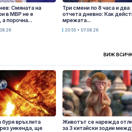
нев: Смяната на
Три смени по 8 часа и два
и в МВР не е
отчета дневно: Как дейст
 а порочна...
мрежата...
.08.26
20:55 • 07.08.26
ВИЖ ВСИЧ
 буря връхлита
Животът се нарежда отл
рез уикенда, ще
за 3 китайски зодии межд