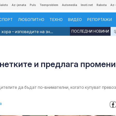
ialoto
Az-jenata
Puls
Teenproblem
Automedia
Imoti.net
Rabota
Az-
СПОРТ
ЛЮБОПИТНО
ТЕХНО
ВИДЕО
РЕПОРТАЖИ
хора – изповедите на зн...
ПОСЛЕДНИ НОВИНИ
нетките и предлага промени
дителите да бъдат по-внимателни, когато купуват прево
а