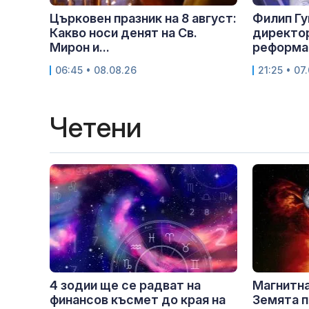
Църковен празник на 8 август:
Филип Гу
Какво носи денят на Св.
директор
Мирон и...
реформа,
06:45 • 08.08.26
21:25 • 07
Четени
4 зодии ще се радват на
Магнитна
финансов късмет до края на
Земята п