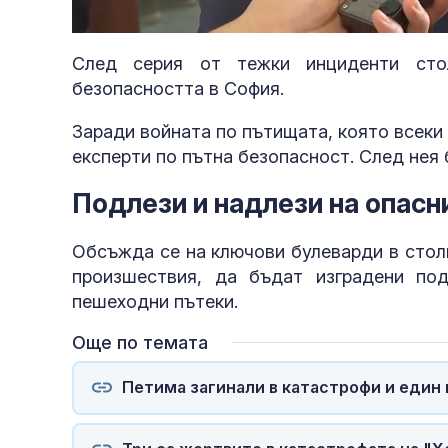
Unmute
След серия от тежки инциденти сто
безопасността в София.
Заради войната по пътищата, която всеки
експерти по пътна безопасност. След нея
Подлези и надлези на опасн
Обсъжда се на ключови булеварди в стол
произшествия, да бъдат изградени по
пешеходни пътеки.
Още по темата
Петима загинали в катастрофи и един 