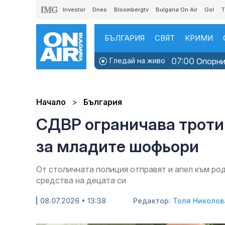
Investor
Dnes
Bloombergtv
Bulgaria On Air
Gol
T
БЪЛГАРИЯ
СВЯТ
КРИМИ
07:00
Гледай на живо
Опорни 
Начало
България
СДВР ограничава троти
за младите шофьори
От столичната полиция отправят и апел към ро
средства на децата си
08.07.2026 • 13:38
Редактор:
Толя Николов