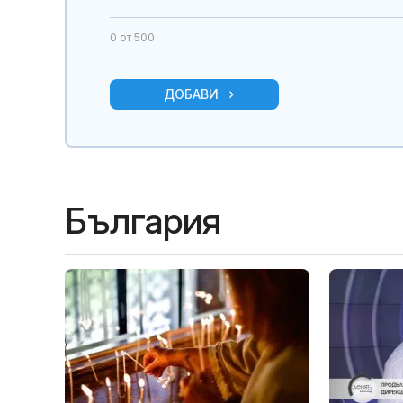
0
от 500
ДОБАВИ
България