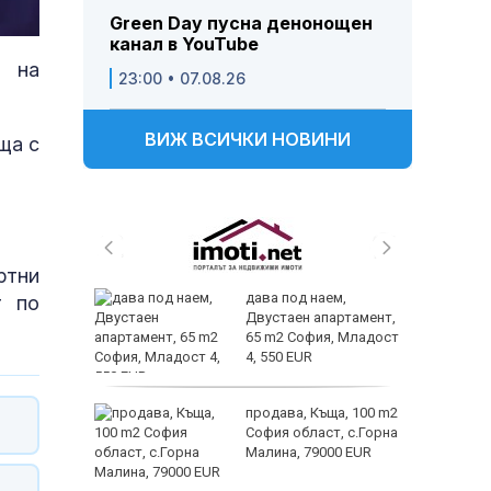
Green Day пусна денонощен
канал в YouTube
е на
23:00 • 07.08.26
ВИЖ ВСИЧКИ НОВИНИ
ща с
ртни
 и
дава под наем,
т по
 при
Двустаен апартамент,
акво
65 m2 София, Младост
аят
4, 550 EUR
 секс –
продава, Къща, 100 m2
се
София област, с.Горна
е?
Малина, 79000 EUR