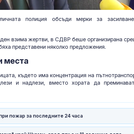
Loaded
:
100.00%
личната полиция обсъди мерки за засилван
 ден взима жертви, в СДВР беше организирана сре
 бяха представени няколко предложения.
и места
ицата, където има концентрация на пътнотранспо
Край на двойното
Топлинен удар
длези и надлези, вместо хората да преминава
обозначаване на
дехидратация
цените в евро и в
кърмачета: к
левове
трябва да зн
родителите
Страх в Кремъл: ФСБ
Кървене след
при пожар за последните 24 часа
вече решава съдбата
трябва ли да 
на руския елит
притеснявам