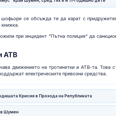
емус" край Шумен, сред тях е и 11-годишно дете
Страната ни се
Почти полов
позиционира като
бебета по све
 шофьори се обсъжда те да карат с придружите
дестинация за
изключителн
космически услуги
кърмени през
 книжка.
шест месеца
ожили при инцидент "Пътна полиция" да санкцио
Една от 36: На
Как се проме
Острова се продава
костите с на
Lada Niva уникат за 22
на възрастта
хил. паунда
и АТВ
чава движението на тротинетки и АТВ-та. Това с
 поддържат електрическите превозни средства.
годишата Крисия в Прохода на Републиката
 в Шумен