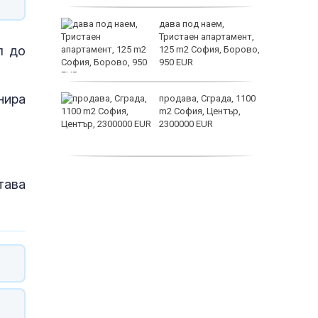
астерои
ината
дава под наем,
та са
Тристаен апартамент,
л до
о
125 m2 София, Борово,
 първите
950 EUR
нира
нят
продава, Сграда, 1100
предване
m2 София, Център,
?
2300000 EUR
Полярни
дава под наем,
тава
Двустаен апартамент,
55 m2 София, Младост
4, 650 EUR