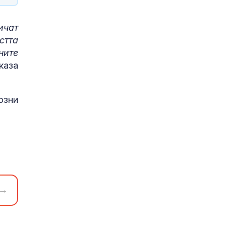
ичат
стта
ните
каза
озни
→