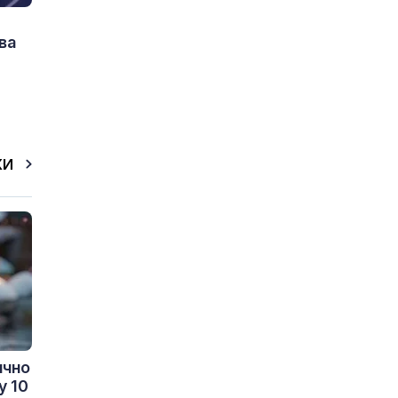
ва
КИ
ично
у 10