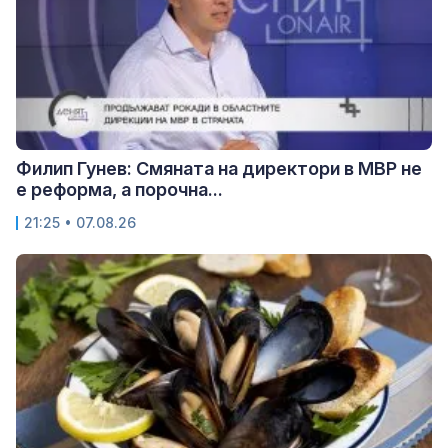
Филип Гунев: Смяната на директори в МВР не
е реформа, а порочна...
21:25 • 07.08.26