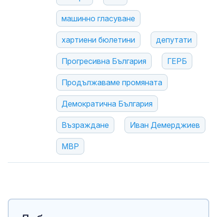
машинно гласуване
хартиени бюлетини
депутати
Прогресивна България
ГЕРБ
Продължаваме промяната
Демократична България
Възраждане
Иван Демерджиев
МВР