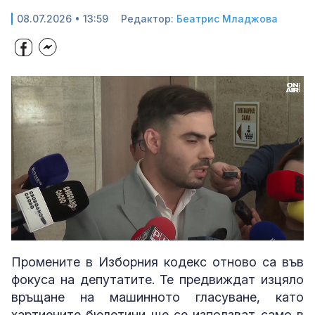
08.07.2026 • 13:59
Редактор:
Беатрис Младжова
Loaded
:
Unmute
27.35%
Промените в Изборния кодекс отново са във
фокуса на депутатите. Те предвиждат изцяло
връщане на машинното гласуване, като
хартиените бюлетини ще се използват само в