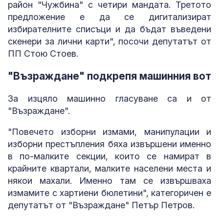
район "Чужбина" с четири мандата. Третото
предложение е да се дигитализират
избирателните списъци и да бъдат въведени
скенери за лични карти", посочи депутатът от
ПП Стою Стоев.
"Възраждане" подкрепя машинния вот
За изцяло машинно гласуване са и от
"Възраждане".
"Повечето изборни измами, манипулации и
изборни престъпления бяха извършени именно
в по-малките секции, които се намират в
крайните квартали, малките населени места и
някои махали. Именно там се извършваха
измамите с хартиени бюлетини", категоричен е
депутатът от "Възраждане" Петър Петров.