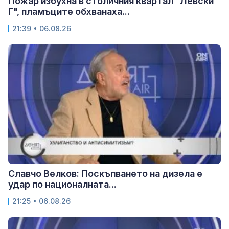
Пожар избухна в столичния квартал "Левски
Г", пламъците обхванаха...
21:39 • 06.08.26
Славчо Велков: Поскъпването на дизела е
удар по националната...
21:25 • 06.08.26