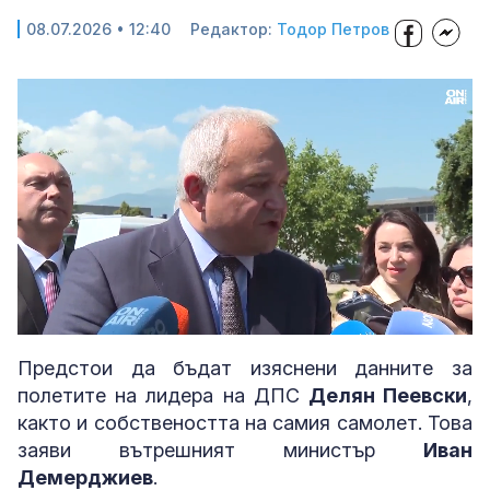
08.07.2026 • 12:40
Редактор:
Тодор Петров
Loaded
:
Unmute
100.00%
Предстои да бъдат изяснени данните за
полетите на лидера на ДПС
Делян Пеевски
,
както и собствеността на самия самолет. Това
заяви вътрешният министър
Иван
Демерджиев
.