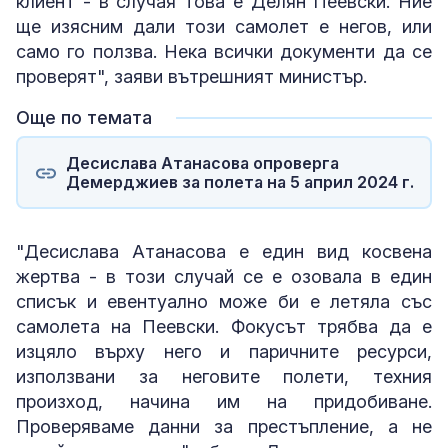
клиент - в случая това е Делян Пеевски. Ние
ще изясним дали този самолет е негов, или
само го ползва. Нека всички документи да се
проверят", заяви вътрешният министър.
Още по темата
Десислава Атанасова опроверга
Демерджиев за полета на 5 април 2024 г.
"Десислава Атанасова е един вид косвена
жертва - в този случай се е озовала в един
списък и евентуално може би е летяла със
самолета на Пеевски. Фокусът трябва да е
изцяло върху него и паричните ресурси,
използвани за неговите полети, техния
произход, начина им на придобиване.
Проверяваме данни за престъпление, а не