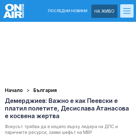
ПОСЛЕДНИ НОВИНИ
НА ЖИВО
Начало
България
Демерджиев: Важно е как Пеевски е
платил полетите, Десислава Атанасова
е косвена жертва
Фокусът трябва да е изцяло върху лидера на ДПС и
паричните ресурси, заяви шефът на МВР