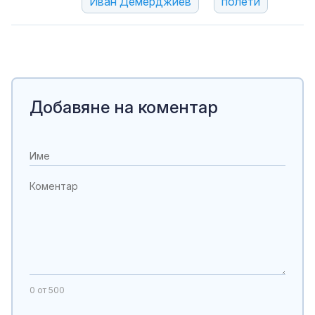
Иван Демерджиев
полети
Добавяне на коментар
0
от 500