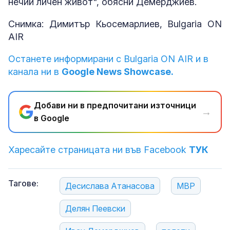
нечий личен живот", обясни Демерджиев.
Снимка: Димитър Кьосемарлиев, Bulgaria ON
AIR
Останете информирани с Bulgaria ON AIR и в
канала ни в
Google News Showcase.
Добави ни в предпочитани източници
→
в Google
Харесайте страницата ни във Facebook
ТУК
Тагове:
Десислава Атанасова
МВР
Делян Пеевски