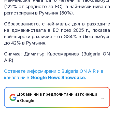
Най-високи нива са отчетени в Люксембург
(122% от средното за ЕС), а най-ниски нива са
регистрирани в Румъния (80%).
Образованието, с най-малък дял в разходите
на домакинствата в ЕС през 2025 г., показва
най-широки различия - от 334% в Люксембург
до 42% в Румъния.
Снимка: Димитър Кьосемарлиев (Bulgaria ON
AIR)
Останете информирани с Bulgaria ON AIR и в
канала ни в
Google News Showcase.
Добави ни в предпочитани източници
→
в Google