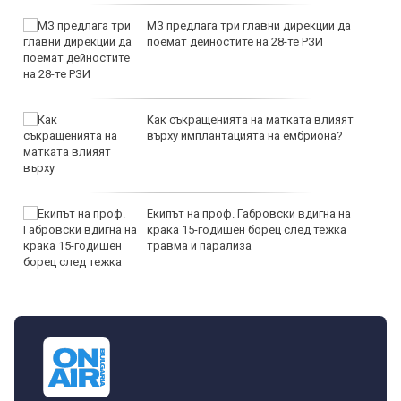
МЗ предлага три главни дирекции да
поемат дейностите на 28-те РЗИ
Как съкращенията на матката влияят
върху имплантацията на ембриона?
Екипът на проф. Габровски вдигна на
крака 15-годишен борец след тежка
травма и парализа