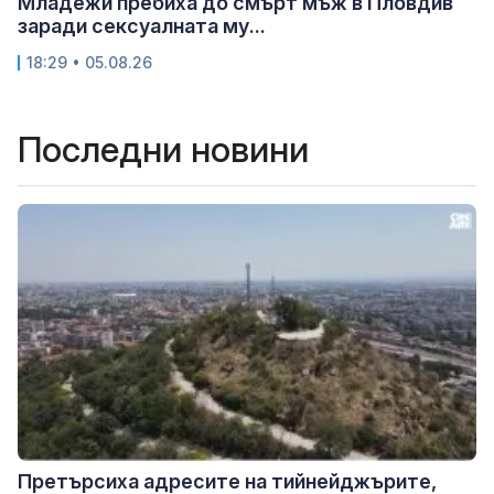
Младежи пребиха до смърт мъж в Пловдив
заради сексуалната му...
18:29 • 05.08.26
Последни новини
Претърсиха адресите на тийнейджърите,