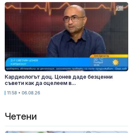
Кардиологът доц. Цонев даде безценни
съвети как да оцелеем в...
11:58 • 06.08.26
Четени