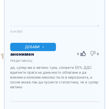
0
от 500
ДОБАВИ
анонимен
1
0
0
ПРЕДИ 1 МЕСЕЦ
да, супер ми е евтино тука, сложете 50% ДДС
вдигнете прага на данъчното облагане и да
влезем и излезем няколко пъти в еврозоната, и
после може пак да пуснете статистика, че е супер
евтино