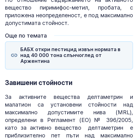
вещество пиримифос-метил, пробата, с
приложена неопределеност, е под максимално
допустимата стойност.
Още по темата
БАБХ откри пестицид извън нормата в
над 40 000 тона слънчоглед от
Аржентина
Завишени стойности
За активните вещества делтаметрин и
малатион са установени стойности над
максимално допустимите нива (MRL),
определени в Регламент (ЕО) № 396/2005,
като за активно вещество делтаметрин е
приблизително пет пъти над максимално