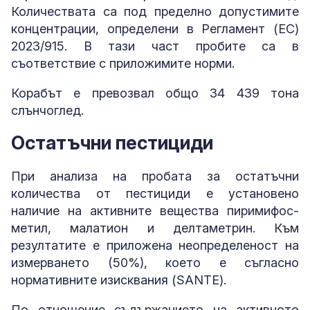
Количествата са под пределно допустимите
концентрации, определени в Регламент (ЕС)
2023/915. В тази част пробите са в
съответствие с приложимите норми.
Корабът е превозвал общо 34 439 тона
слънчоглед.
Остатъчни пестициди
При анализа на пробата за остатъчни
количества от пестициди е установено
наличие на активните вещества пиримифос-
метил, малатион и делтаметрин. Към
резултатите е приложена неопределеност на
измерването (50%), което е съгласно
нормативните изисквания (SANTE).
По отношение съдържанието на активното