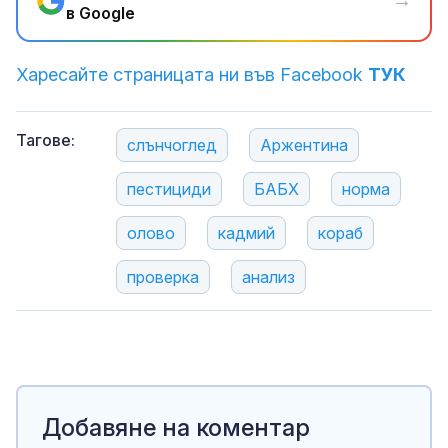
→
в Google
Харесайте страницата ни във Facebook
ТУК
Тагове:
слънчоглед
Аржентина
пестициди
БАБХ
норма
олово
кадмий
кораб
проверка
анализ
Добавяне на коментар