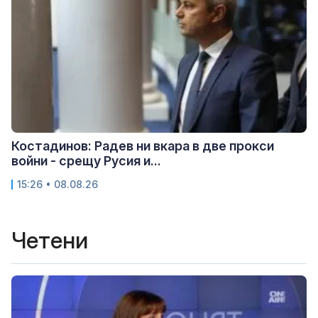
Костадинов: Радев ни вкара в две прокси
войни - срещу Русия и...
15:26 • 08.08.26
Четени