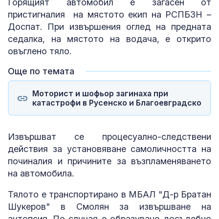
Горящият автомобил е загасен от
пристигналия на мястото екип на РСПБЗН –
Доспат. При извършения оглед на предната
седалка, на мястото на водача, е открито
овъглено тяло.
Още по темата
Моторист и шофьор загинаха при
катастрофи в Русенско и Благоевградско
Извършват се процесуално-следствени
действия за установяване самоличността на
починалия и причините за възпламеняването
на автомобила.
Тялото е транспортирано в МБАЛ "Д-р Братан
Шукеров" в Смолян за извършване на
аутопсия. По случая е образувано досъдебно