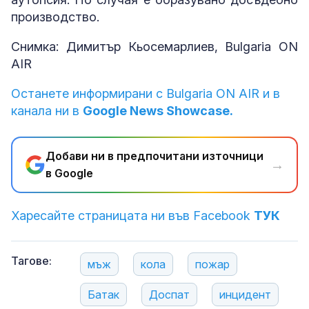
производство.
Снимка: Димитър Кьосемарлиев, Bulgaria ON
AIR
Останете информирани с Bulgaria ON AIR и в
канала ни в
Google News Showcase.
Добави ни в предпочитани източници
→
в Google
Харесайте страницата ни във Facebook
ТУК
Тагове:
мъж
кола
пожар
Батак
Доспат
инцидент