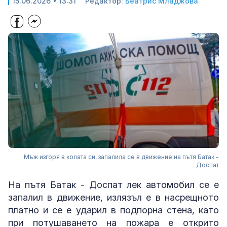
15.06.2026 • 13:31
Редактор:
Беатрис Младжова
Мъж изгоря в колата си, запалила се в движение на пътя Батак -
Доспат
На пътя Батак - Доспат лек автомобил се е
запалил в движение, излязъл е в насрещното
платно и се е ударил в подпорна стена, като
при потушаването на пожара е открито