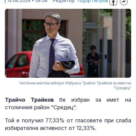
15.06.2026 • 08:06
Редактор:
Тодор Петров
Частични местни избори: Избраха Трайчо Трайков за кмет на
"Средец"
Трайчо Трайков
бе избран за кмет на
столичния район "Средец".
Той е получил 77,33% от гласовете при слаба
избирателна активност от 12,33%.