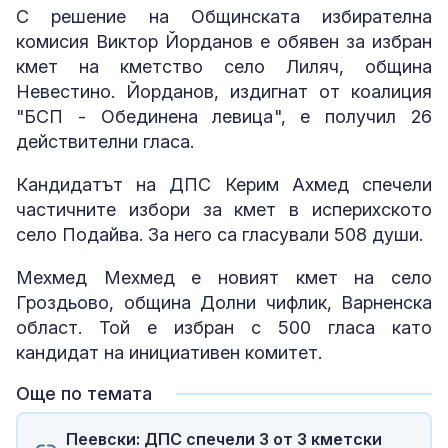
С решение на Общинската избирателна
комисия Виктор Йорданов е обявен за избран
кмет на кметство село Лиляч, община
Невестино. Йорданов, издигнат от коалиция
"БСП - Обединена левица", е получил 26
действителни гласа.
Кандидатът на ДПС Керим Ахмед спечели
частичните избори за кмет в исперихското
село Подайва. За него са гласували 508 души.
Мехмед Мехмед е новият кмет на село
Гроздьово, община Долни чифлик, Варненска
област. Той е избран с 500 гласа като
кандидат на инициативен комитет.
Още по темата
Пеевски: ДПС спечели 3 от 3 кметски