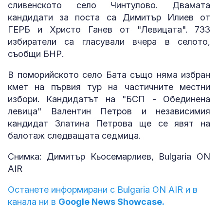
сливенското село Чинтулово. Двамата
кандидати за поста са Димитър Илиев от
ГЕРБ и Христо Ганев от "Левицата". 733
избиратели са гласували вчера в селото,
съобщи БНР.
В поморийското село Бата също няма избран
кмет на първия тур на частичните местни
избори. Кандидатът на "БСП - Обединена
левица" Валентин Петров и независимия
кандидат Златина Петрова ще се явят на
балотаж следващата седмица.
Снимка: Димитър Кьосемарлиев, Bulgaria ON
AIR
Останете информирани с Bulgaria ON AIR и в
канала ни в
Google News Showcase.