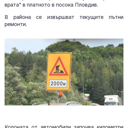
врата" в платното в посока Пловдив.
В района се извършват текущите пътни
ремонти.
Колоната от автомобили започва километри