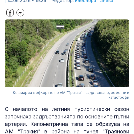
14.06.2026 • 19:35
Редактор:
Елеонора Танева
Кошмар за шофьорите по АМ "Тракия" - задръстване, ремонти и
катастрофи
С началото на летния туристически сезон
започнаха задръстванията по основните пътни
артерии. Километрична тапа се образува на
АМ "Тракия" в района на тунел "Траянови