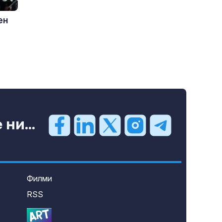
ен
ни...
Филми
RSS