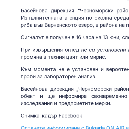
Басейнова дирекция "Черноморски райо
Изпълнителната агенция по околна среда
риба във Варненското езеро, в района на 
Сигналът е получен в 16 часа на 13 юни, с
При извършения оглед
не са установени
промяна в техния цвят или мирис.
Към момента не е установен и вероятен
проби за лабораторен анализ.
Басейнова дирекция „Черноморски райо
обект и ще информира своевременно 
изследвания и предприетите мерки.
Снимка: кадър Facebook
Останете информирани с Bulgaria ON AIR и