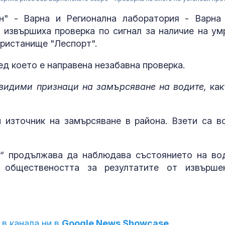
н" - Варна и Регионална лаборатория - Варна
 извършиха проверка по сигнал за наличие на ум
пристанище "Леспорт".
лед което е направена незабавна проверка.
 видими признаци на замърсяване на водите,
как
 източник на замърсяване в района. Взети са в
Страната ни с
позиционира 
дестинация з
н“ продължава да наблюдава състоянието на во
космически у
обществеността за резултатите от извърше
Една от 36: На
Острова се п
Lada Niva уник
хил. паунда
 в канала ни в
Google News Showcase.