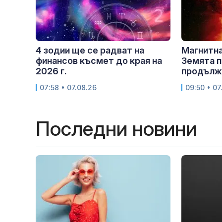
4 зодии ще се радват на
Магнитна
финансов късмет до края на
Земята п
2026 г.
продължи
07:58 • 07.08.26
09:50 • 07
Последни новини