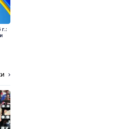
г.:
и
КИ