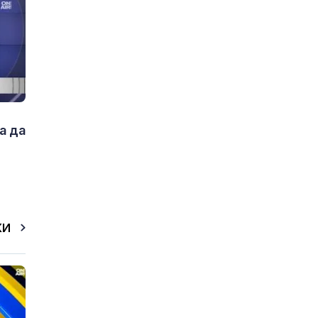
а да
КИ