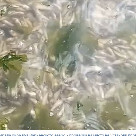
мряла риба във Варненското езеро - проверка на място не установи пр