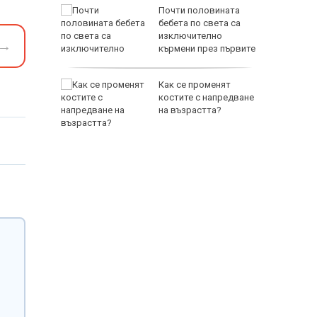
зни -
Почти половината
ои за
бебета по света са
изключително
→
кърмени през първите
шест месеца
и
Как се променят
ловдив с
костите с напредване
на възрастта?