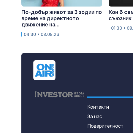
По-добър живот за 3 зодии по
Кои 6 се
време на директното
съюзник 
движение на...
01:30 • 08
04:30 • 08.08.26
Контакти
За нас
Поверителност