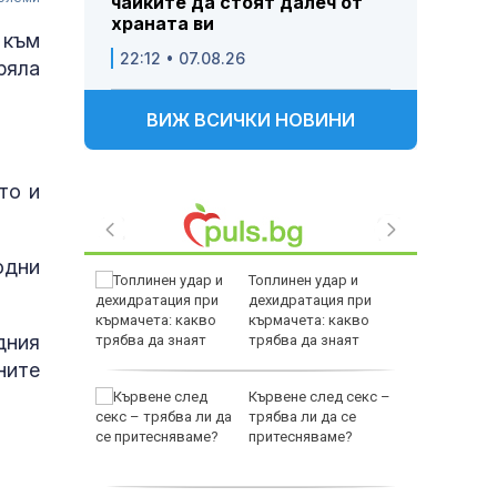
чайките да стоят далеч от
храната ви
 към
22:12 • 07.08.26
ряла
ВИЖ ВСИЧКИ НОВИНИ
то и
одни
е
Топлинен удар и
като
дехидратация при
а
кърмачета: какво
дния
слуги
трябва да знаят
родителите
ните
Кървене след секс –
родава
трябва ли да се
ат за 22
притесняваме?