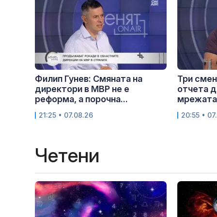
Филип Гунев: Смяната на
Три смен
директори в МВР не е
отчета д
реформа, а порочна...
мрежата.
21:25 • 07.08.26
20:55 • 07
Четени