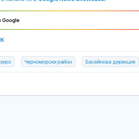
Венера във Ве
какво предст
зодиите?
 Google
Левски побед
УК
Локомотив П
2:0
езеро
Черноморски район
Басейнова дирекция