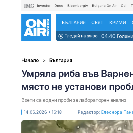
Investor
Dnes
Bloombergtv
Bulgaria On Air
Gol
T
БЪЛГАРИЯ
СВЯТ
КРИМИ
04:40
Гледай на живо
Големит
Начало
България
Умряла риба във Варнен
място не установи про
Взети са водни проби за лабораторен анализ
14.06.2026 • 16:18
Редактор:
Елеонора Тан