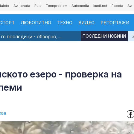
ialoto
Az-jenata
Puls
Teenproblem
Automedia
Imoti.net
Rabota
Az-
СПОРТ
ЛЮБОПИТНО
ТЕХНО
ВИДЕО
РЕПОРТАЖИ
е последици - обзорно, ...
ПОСЛЕДНИ НОВИНИ
ското езеро - проверка на
блеми
ева