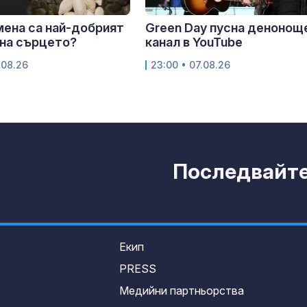
мена са най-добрият
Green Day пусна денонощ
на сърцето?
канал в YouTube
.08.26
23:00 • 07.08.26
Последвайте 
Екип
PRESS
Медийни партньорства