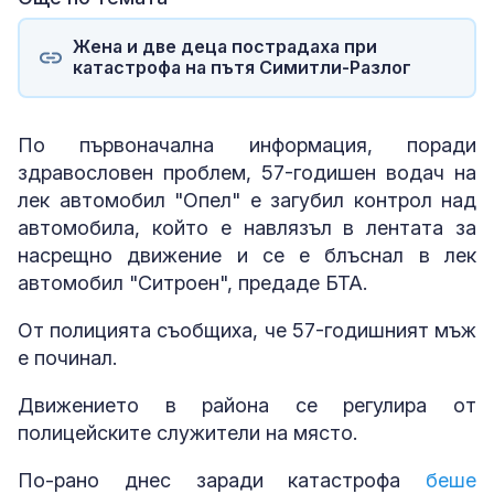
Жена и две деца пострадаха при
катастрофа на пътя Симитли-Разлог
По първоначална информация, поради
здравословен проблем, 57-годишен водач на
лек автомобил "Опел" е загубил контрол над
автомобила, който е навлязъл в лентата за
насрещно движение и се е блъснал в лек
автомобил "Ситроен", предаде БТА.
От полицията съобщиха, че 57-годишният мъж
е починал.
Движението в района се регулира от
полицейските служители на място.
По-рано днес заради катастрофа
беше