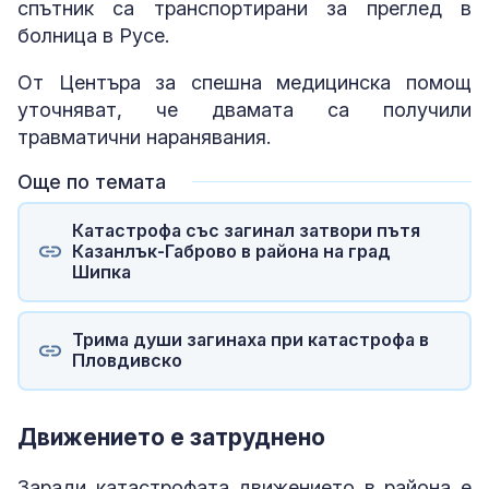
спътник са транспортирани за преглед в
болница в Русе.
От Центъра за спешна медицинска помощ
уточняват, че двамата са получили
травматични наранявания.
Още по темата
Катастрофа със загинал затвори пътя
Казанлък-Габрово в района на град
Шипка
Трима души загинаха при катастрофа в
Пловдивско
Движението е затруднено
Заради катастрофата движението в района е