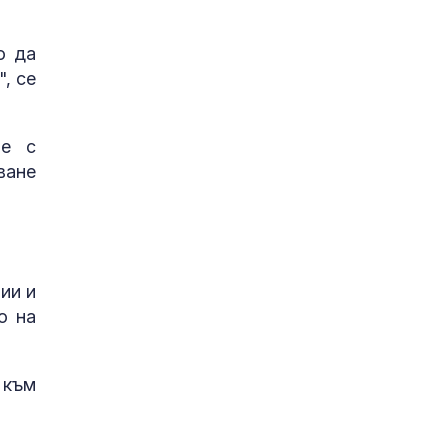
о да
, се
не с
ване
ии и
о на
 към