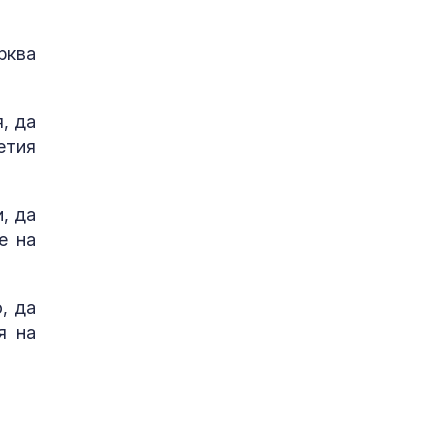
рква
, да
етия
, да
е на
, да
я на