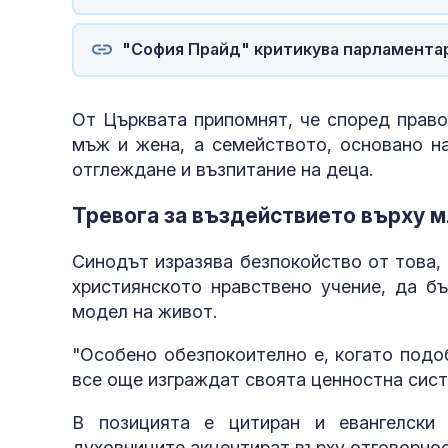
"София Прайд" критикува парламента
От Църквата припомнят, че според право
мъж и жена, а семейството, основано н
отглеждане и възпитание на деца.
Тревога за въздействието върху 
Синодът изразява безпокойство от това,
християнското нравствено учение, да б
модел на живот.
"Особено обезпокоително е, когато подо
все още изграждат своята ценностна сист
В позицията е цитиран и евангелски
духовниците акцентират върху отговорно