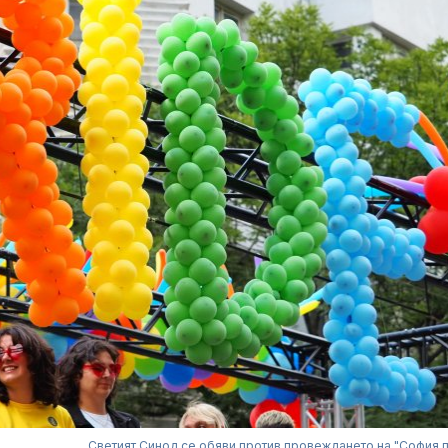
Светият Синод се обяви против провеждането на "София 