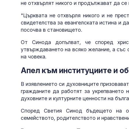
не отхвърлят никого и продължават да се 
"Църквата не отхвърля никого и не прес
свидетелства за евангелската истина и да
посочва в становището.
От Синода допълват, че според хрис
утвърждаването на всяко желание, а със
на човека.
Апел към институциите и о
В изявлението си духовниците призовава
гражданите да работят за укрепването н
духовните и културните ценности на бълга
Според Светия Синод бъдещето на о
семейството, родителството и нравствени