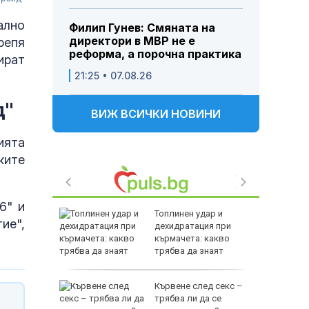
ално
Филип Гунев: Смяната на
директори в МВР не е
репя
реформа, а порочна практика
ират
21:25 • 07.08.26
д"
ВИЖ ВСИЧКИ НОВИНИ
ията
ките
6" и
ъл: ФСБ
Топлинен удар и
ие",
съдбата
дехидратация при
т
кърмачета: какво
трябва да знаят
родителите
е
Кървене след секс –
като
трябва ли да се