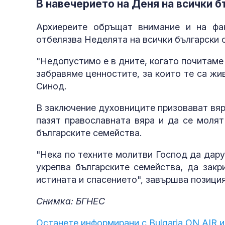
В навечерието на Деня на всички б
Архиереите обръщат внимание и на фак
отбелязва Неделята на всички български 
"Недопустимо е в дните, когато почитаме 
забравяме ценностите, за които те са жи
Синод.
В заключение духовниците призовават вяр
пазят православната вяра и да се молят
българските семейства.
"Нека по техните молитви Господ да дару
укрепва българските семейства, да закр
истината и спасението", завършва позици
Снимка: БГНЕС
Останете информирани с Bulgaria ON AIR и