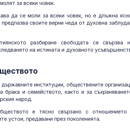
молят за всеки човек.
тава да се моли за всеки човек, но е длъжна ясн
 предпазва своите верни чеда от духовна заблуда"
тиянското разбиране свободата се свързва 
 следването на истината и духовното усъвършенст
бществото
т държавните институции, обществените организац
а брака и семейството, както и за съхраняванет
рския народ.
бществото е тясно свързано с отношението
те устои, предавани през поколенията.