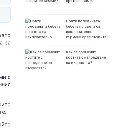
а
притесняваме?
слуги
Почти половината
родава
бебета по света са
ат за 22
изключително
като
кърмени през първите
а за
шест месеца
зни -
Как се променят
ои за
костите с напредване
на възрастта?
ми с
нния
оито
те.
ойто