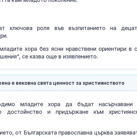
ат ключова роля във възпитанието на деца
ри.
младите хора без ясни нравствени ориентири в с
шения", се казва още в изявлението.
ена е вековна свята ценност за християнството
ходимо младите хора да бъдат насърчавани
о достойнство и придържане към християнс
ието, от Българската православна църква заявяват