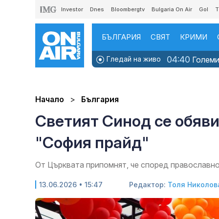
Investor
Dnes
Bloombergtv
Bulgaria On Air
Gol
T
БЪЛГАРИЯ
СВЯТ
КРИМИ
04:40
Гледай на живо
Големит
Начало
България
Светият Синод се обяв
"София прайд"
От Църквата припомнят, че според православно
13.06.2026 • 15:47
Редактор:
Толя Николов