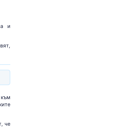
та и
вят,
 към
ките
, че