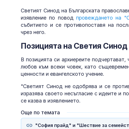
Светият Синод на Българската православ
изявление по повод
провеждането на "
събитието и се противопоставя на посл
чрез него.
Позицията на Светия Синод
В позицията си архиереите подчертават,
любов към всеки човек, като същевремен
ценности и евангелското учение.
"Светият Синод не одобрява и се проти
изразява своето несъгласие с идеите и по
се казва в изявлението.
Още по темата
"София прайд" и "Шествие за семейст