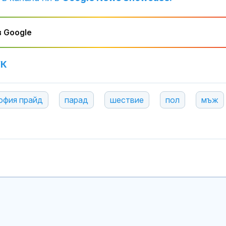
 Google
УК
офия прайд
парад
шествие
пол
мъж