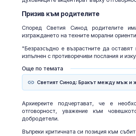
Призив към родителите
Според Светия Синод родителите им
изграждането на техните морални ориенти
"Безразсъдно е възрастните да оставят 
изпълнен с противоречиви послания и изку
Още по темата
Светият Синод: Бракът между мъж и ж
Архиереите подчертават, че е необ
отговорност, уважение към човешкот
добродетели.
Въпреки критичната си позиция към събит