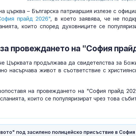
на църква – Българска патриаршия излезе с офици
София прайд 2026"
, в което заявява, че не подк
анията, които според духовниците се популяриз
 за провеждането на "София прай
 че Църквата продължава да свидетелства за Бож
но насърчава живот в съответствие с християнс
вопоставя на провеждането на "София прайд 202
Страх в Крем
сланията, които се популяризират чрез това събит
вече решава 
на руския ели
Страната ни с
позиционира 
вото" под засилено полицейско присъствие в София