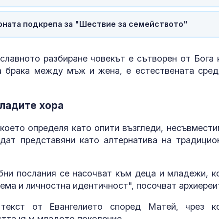
дестинация з
космически у
рната подкрепа за "Шествие за семейството"
Една от 36: На
Острова се п
Lada Niva уник
славното разбиране човекът е сътворен от Бога 
хил. паунда
а брака между мъж и жена, е естествената сред
Венера във Ве
какво предст
младите хора
зодиите?
 което определя като опити възгледи, несъвмести
ъдат представяни като алтернатива на традицио
бни послания се насочват към деца и младежи, к
ема и личностна идентичност", посочват архиереи
 текст от Евангелието според Матей, чрез к
стта към младото поколение.