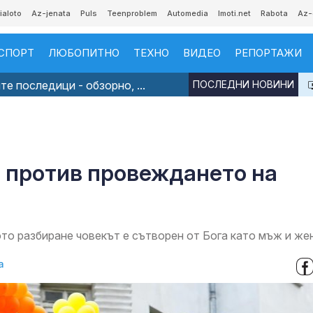
ialoto
Az-jenata
Puls
Teenproblem
Automedia
Imoti.net
Rabota
Az-
СПОРТ
ЛЮБОПИТНО
ТЕХНО
ВИДЕО
РЕПОРТАЖИ
е последици - обзорно, ...
ПОСЛЕДНИ НОВИНИ
и против провеждането на
то разбиране човекът е сътворен от Бога като мъж и же
а