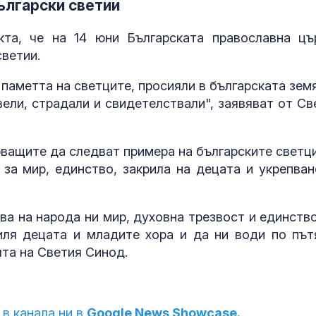
ългарски светии
та, че на 14 юни Българската православна цъ
светии.
паметта на светците, просияли в българската земя
вели, страдали и свидетелствали", заявяват от Св
ващите да следват примера на българските светци
 за мир, единство, закрила на децата и укрепван
ва на народа ни мир, духовна трезвост и единство
иля децата и младите хора и да ни води по път
ята на Светия Синод.
 в канала ни в
Google News Showcase.