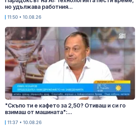
Парадоксът на AI: Технологията пести време,
но удължава работния...
11:50 • 10.08.26
"Скъпо ти е кафето за 2,50? Отиваш и си го
взимаш от машината":...
11:37 • 10.08.26