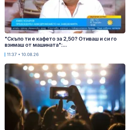
"Скъпо ти е кафето за 2,50? Отиваш и си го
взимаш от машината":...
11:37 • 10.08.26