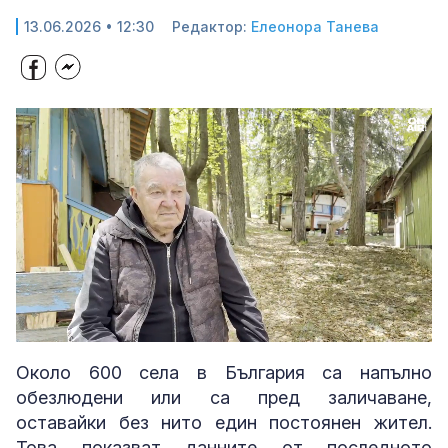
13.06.2026 • 12:30
Редактор:
Елеонора Танева
Loaded
:
Unmute
44.14%
Около 600 села в България са напълно
обезлюдени или са пред заличаване,
оставайки без нито един постоянен жител.
Това показват данните от последното