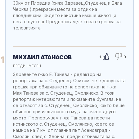
30км.от Пловдив (хижа Здравец,Студенец и Бяла
Черква ),прекрасни места за отдих на
пловдивчани ,където наистина имаше живот ,а
сега е пустош .Предполагам,че това е грешка на
телевизията.
МИХАИЛ АТАНАСОВ
1
1
0
ПРЕДИ 1 МЕСЕЦ
Здравейте г-жо Е. Танева - редактор на
репортажа за с. Студенец. Считам, че е допусната
грешка при обявяването на репортажа на г-жа
Мая Танева за с. Студенец, Смолянско. В този
репортаж интервютата и показаните бунгала, не
се отнасят за с. Студенец, Смолянско, както беше
обявено при излъчването му, а за някое друго
място. Препоръчвам г-жа Танева да посети
истинското с. Студенец, Смолянско, което се
намира на 7 км. от главния път Асеновград -
Смолян, след с. Хвойна, преди отбивката за с.