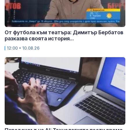
От футбола към театъра: Димитър Бербатов
разказва своята история...
12:00 • 10.08.26