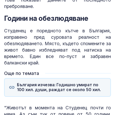
преброяване.
Години на обезлюдяване
Студенец е поредното кътче в България,
изправено пред суровата реалност на
обезлюдяването. Място, където спомените за
живот бавно избледняват под натиска на
времето. Един все по-пуст и забравен
балкански край.
Още по темата
България изчезва: Годишно умират по
100 хил. души, раждат се около 50 хил.
"Животът в момента на Студенец почти го
няма. Аз съм тук от повече от 50 години.