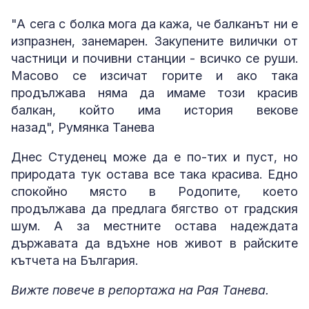
"А сега с болка мога да кажа, че балканът ни е
изпразнен, занемарен. Закупените вилички от
частници и почивни станции - всичко се руши.
Масово се изсичат горите и ако така
продължава няма да имаме този красив
балкан, който има история векове
назад", Румянка Танева
Днес Студенец може да е по-тих и пуст, но
природата тук остава все така красива. Едно
спокойно място в Родопите, което
продължава да предлага бягство от градския
шум. А за местните остава надеждата
държавата да вдъхне нов живот в райските
кътчета на България.
Вижте повече в репортажа на Рая Танева.