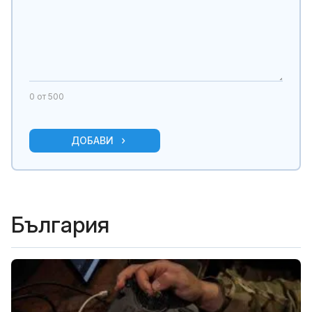
0
от 500
ДОБАВИ
България