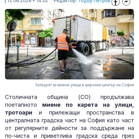
12.06.2026 • 14:02
Редактор:
Тодор Петров
Затварят за миене улици в широкия център на София
Столичната община (СО) продължава
поетапното
миене по карета на улици,
тротоари
и прилежащи пространства в
централната градска част на София като част
от регулярните дейности за поддържане на
по-чиста и приветлива градска среда през