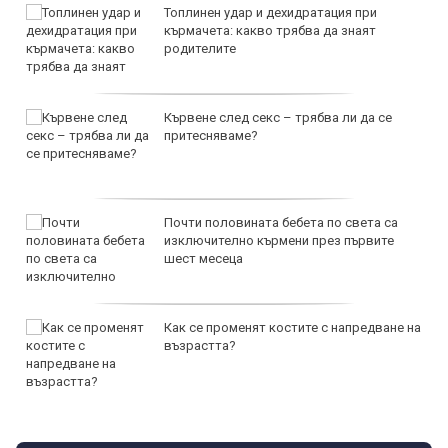
Топлинен удар и дехидратация при
кърмачета: какво трябва да знаят
родителите
Кървене след секс – трябва ли да се
притесняваме?
Почти половината бебета по света са
изключително кърмени през първите
шест месеца
Как се променят костите с напредване на
възрастта?