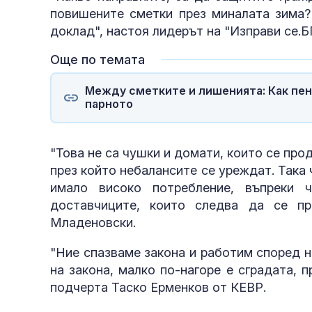
повишените сметки през миналата зима?
доклад", настоя лидерът на "Изправи се.
Още по темата
полети под р
Между сметките и лишенията: Как пен
парното
"Това не са чушки и домати, които се про
през който небалансите се уреждат. Така 
имало високо потребление, въпреки 
доставчиците, които следва да се п
Младеновски.
"Ние спазваме закона и работим според 
на закона, малко по-нагоре е сградата, 
подчерта Таско Ерменков от КЕВР.