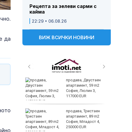
Рецепта за зелеви сарми с
кайма
чно.
22:29 • 06.08.26
ВИЖ ВСИЧКИ НОВИНИ
е да
 живеем
продава, Двустаен
 а и
апартамент, 59 m2
София, Люлин 3,
117000 EUR
ното
ем
продава, Тристаен
йк и за
апартамент, 89 m2
 да
София, Младост 4,
250000 EUR
ойно