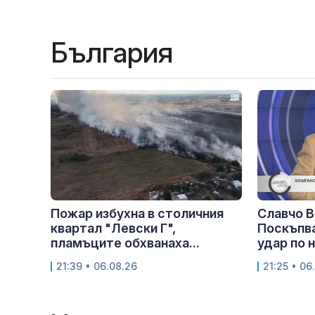
България
Пожар избухна в столичния
Славчо В
квартал "Левски Г",
Поскъпва
пламъците обхванаха...
удар по 
21:39 • 06.08.26
21:25 • 06