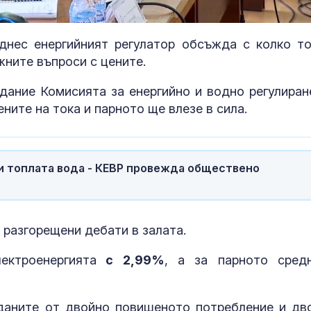
днес енергийният регулатор обсъжда с колко то
ните въпроси с цените.
едание Комисията за енергийно и водно регулиран
ите на тока и парното ще влезе в сила.
 и топлата вода - КЕВР провежда обществено
Искандер и С-400
Можем ли да
срещу изчерпваща се
до 146 години,
ПВО: Ново
повече?
предизвикателство за
разгорещени дебати в залата.
ектроенергията
с 2,99%
, а за парното сред
За наказание: Пратиха
Как да избер
в “месомелачката”
протеинов ше
руски войник облечен
какво трябва
в рокля (ВИДЕО 16+)
внимаваме?
жданите от двойно повишеното потребление и дв