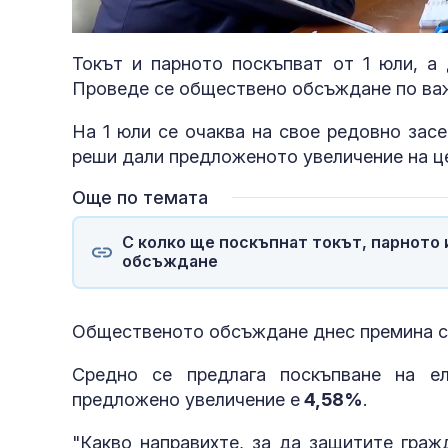
Loaded
:
Unmute
47.09%
Токът и парното поскъпват от 1 юли, а 
Проведе се обществено обсъждане по важ
На 1 юли се очаква на свое редовно зас
реши дали предложеното увеличение на цен
Още по темата
С колко ще поскъпнат токът, парното
обсъждане
Общественото обсъждане днес премина с 
Украйна
Средно се предлага поскъпване на ел
предложено увеличение е
4,58%
.
"Какво направихте, за да защитите гра