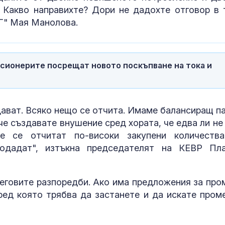
 Какво направихте? Дори не дадохте отговор в 
Китай тества Z-10 за
Психология з
БГ" Мая Манолова.
опасни мисии:
родители: Ре
щурмовите
чувството за
хеликоптери тренират
предвидимос
адара
сионерите посрещат новото поскъпване на тока и
Как войните между
Защо рискът 
Иран и Украйна се
исхемичен ин
превърнаха в един
повишава в
енергиен шок
горещините?
дават. Всяко нещо се отчита. Имаме балансиращ па
че създавате внушение сред хората, че едва ли не 
че се отчитат по-високи закупени количеств
родадат", изтъкна председателят на КЕВР Пл
неговите разпоредби. Ако има предложения за про
пред която трябва да застанете и да искате проме