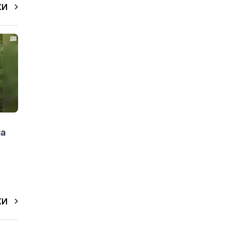
КИ
на
КИ