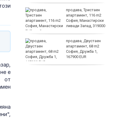
този
а
продава, Тристаен
жимът и
апартамент, 116 m2
София, Манастирски
т
ливади Запад, 319000
EUR
заболяв
от
продава, Двустаен
султ се
апартамент, 68 m2
София, Дружба 1,
167900 EUR
пеперуд
зар,
не е
дава под наем,
Двустаен апартамент,
а от
70 m2 София,
амен
Манастирски Ливади,
800 EUR
мяна
ни",