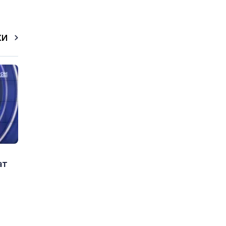
КИ
ат