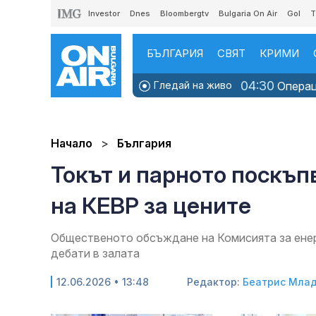
Investor
Dnes
Bloombergtv
Bulgaria On Air
Gol
T
БЪЛГАРИЯ
СВЯТ
КРИМИ
04:30
Гледай на живо
Операци
Начало
България
Токът и парното поскъп
на КЕВР за цените
Общественото обсъждане на Комисията за енер
дебати в залата
12.06.2026 • 13:48
Редактор:
Беатрис Мла