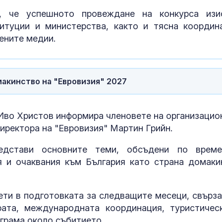
контрола по
, че успешното провеждане на конкурса изи
плажовете: 
итуции и министерства, както и тясна координ
следят за не
чадъри и ограничен достъп
ените медии.
Рецептата Dne
Бананов кекс
шоколад
макинство на "Евровизия" 2027
Иво Христов информира членовете на организацио
директора на "Евровизия" Мартин Грийн.
редстави основните теми, обсъдени по врем
я и очаквания към България като страна домаки
ети в подготовката за следващите месеци, свърза
урата, международната координация, туристичес
ограма около събитието.