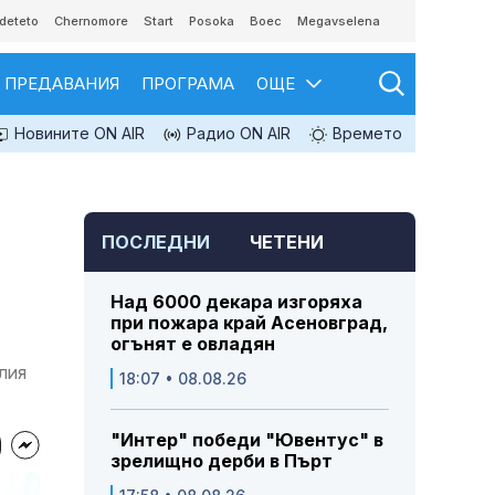
deteto
Chernomore
Start
Posoka
Boec
Megavselena
ПРЕДАВАНИЯ
ПРОГРАМА
ОЩЕ
Новините ON AIR
Радио ON AIR
Времето
ПОСЛЕДНИ
ЧЕТЕНИ
Над 6000 декара изгоряха
при пожара край Асеновград,
огънят е овладян
лия
18:07 • 08.08.26
"Интер" победи "Ювентус" в
зрелищно дерби в Пърт