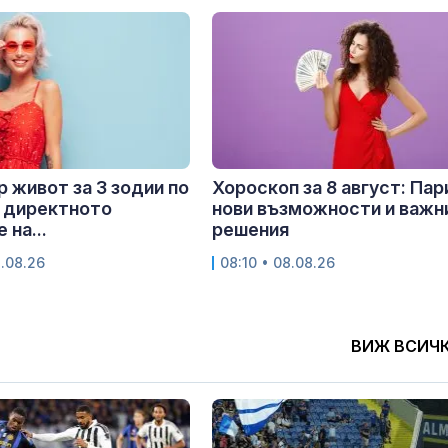
 живот за 3 зодии по
Хороскоп за 8 август: Пар
 директното
нови възможности и важн
 на...
решения
8.08.26
08:10 • 08.08.26
ВИЖ ВСИЧ