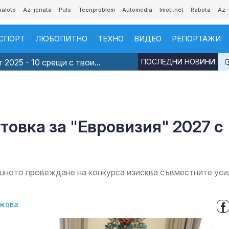
ialoto
Az-jenata
Puls
Teenproblem
Automedia
Imoti.net
Rabota
Az-
СПОРТ
ЛЮБОПИТНО
ТЕХНО
ВИДЕО
РЕПОРТАЖИ
 2025 - 10 срещи с твои...
ПОСЛЕДНИ НОВИНИ
товка за "Евровизия" 2027 с
шното провеждане на конкурса изисква съвместните уси
жова