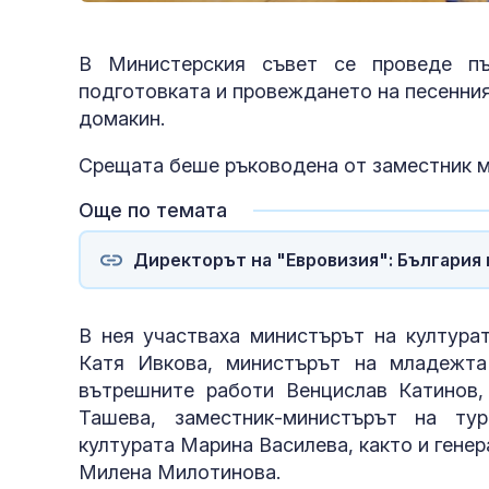
В Министерския съвет се проведе пъ
подготовката и провеждането на песенния
домакин.
Срещата беше ръководена от заместник 
Още по темата
Директорът на "Евровизия": България 
В нея участваха министърът на култура
Катя Ивкова, министърът на младежта
вътрешните работи Венцислав Катинов,
Ташева, заместник-министърът на ту
културата Марина Василева, както и гене
Милена Милотинова.