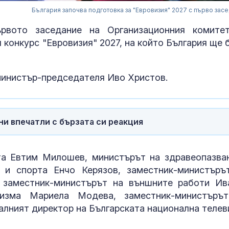
България започва подготовка за "Евровизия" 2027 с първо зас
рвото заседание на Организационния комите
 конкурс "Евровизия" 2027, на който България ще 
министър-председателя Иво Христов.
Медведев: За
ни впечатли с бързата си реакция
използва Гру
инструмент с
Русия
та Евтим Милошев, министърът на здравеопазва
 и спорта Енчо Керязов, заместник-министъръ
Христо Гадже
 заместник-министърът на външните работи Ив
видим как
правителство
ризма Мариела Модева, заместник-министъръ
Румен Радев 
ралният директор на Българската национална телев
защити националния ни интерес
Гърция засил