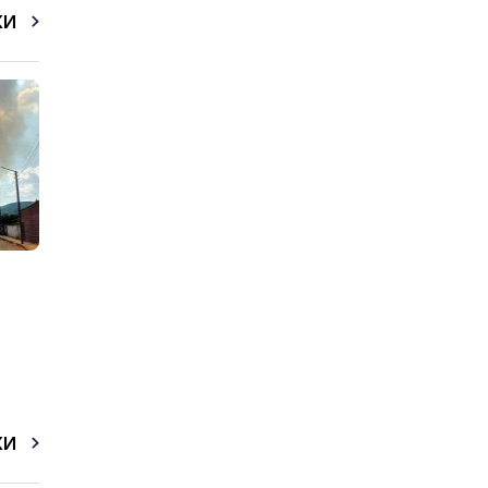
КИ
КИ