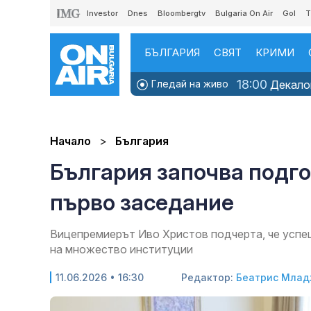
Investor
Dnes
Bloombergtv
Bulgaria On Air
Gol
T
БЪЛГАРИЯ
СВЯТ
КРИМИ
18:00
Гледай на живо
Декалог
Начало
България
България започва подго
първо заседание
Вицепремиерът Иво Христов подчерта, че успе
на множество институции
11.06.2026 • 16:30
Редактор:
Беатрис Млад