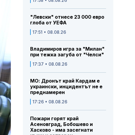
17:58 • 08.08.26
"Левски" отнесе 23 000 евро
глоба от УЕФА
17:51 • 08.08.26
Владимиров игра за "Милан"
при тежка загуба от "Челси"
17:37 • 08.08.26
МО: Дронът край Кардам е
украински, инцидентът не е
преднамерен
17:26 • 08.08.26
Пожари горят край
Асеновград, Бобошево и
Хасково - има засегнати