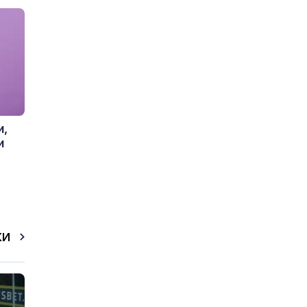
и,
и
КИ