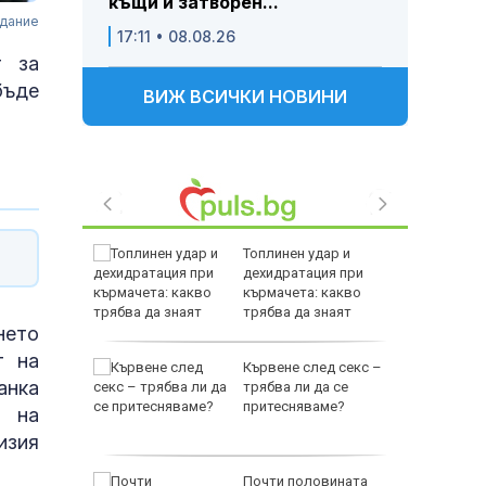
къщи и затворен...
едание
17:11 • 08.08.26
т за
бъде
ВИЖ ВСИЧКИ НОВИНИ
падът
Топлинен удар и
зия като
дехидратация при
рещу
кърмачета: какво
трябва да знаят
нето
родителите
т на
в: Да
Кървене след секс –
анка
трябва ли да се
то на
притесняваме?
т на
ще
изия
ва
Почти половината