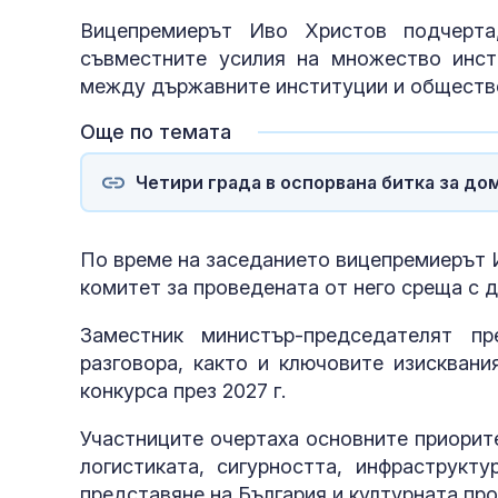
Вицепремиерът Иво Христов подчерта
съвместните усилия на множество инст
между държавните институции и обществ
Още по темата
Четири града в оспорвана битка за до
По време на заседанието вицепремиерът 
комитет за проведената от него среща с 
Заместник министър-председателят п
разговора, както и ключовите изисквани
конкурса през 2027 г.
Участниците очертаха основните приорит
логистиката, сигурността, инфраструкт
представяне на България и културната пр