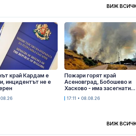
ВИЖ ВСИЧ
ът край Кардам е
Пожари горят край
и, инцидентът не е
Асеновград, Бобошево и
ерен
Хасково - има засегнати...
.08.26
17:11 • 08.08.26
ВИЖ ВСИЧ