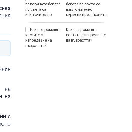
бебета по света са
сква
Дронове
изключително
ация
законни
кърмени през първите
шест месеца
s:
Как се променят
 с
костите с напредване
на възрастта?
нния
е на
н на
ни с
кото