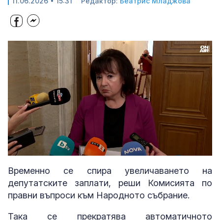
11.06.2026 • 15:31
Редактор:
Беатрис Младжова
Loaded
:
Unmute
40.28%
Временно се спира увеличаването на
депутатските заплати, реши Комисията по
правни въпроси към Народното събрание.
Така се прекратява автоматичното