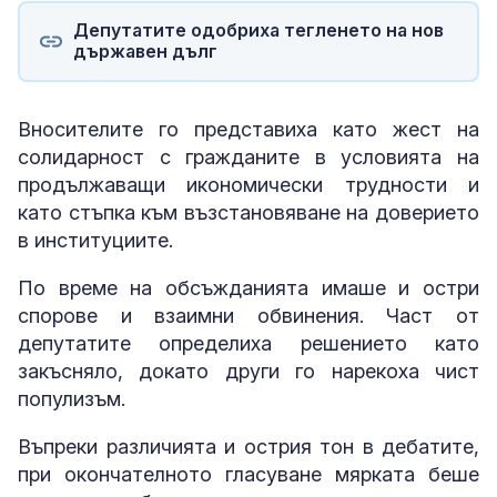
Депутатите одобриха тегленето на нов
държавен дълг
Вносителите го представиха като жест на
солидарност с гражданите в условията на
продължаващи икономически трудности и
като стъпка към възстановяване на доверието
в институциите.
По време на обсъжданията имаше и остри
спорове и взаимни обвинения. Част от
депутатите определиха решението като
закъсняло, докато други го нарекоха чист
популизъм.
Въпреки различията и острия тон в дебатите,
при окончателното гласуване мярката беше