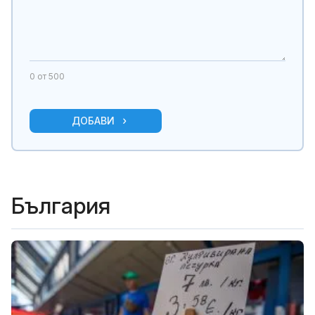
0
от 500
ДОБАВИ
България