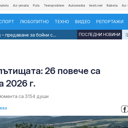
ialoto
Az-jenata
Puls
Teenproblem
Automedia
Imoti.net
Rabota
Az-
СПОРТ
ЛЮБОПИТНО
ТЕХНО
ВИДЕО
РЕПОРТАЖИ
 – предаване за бойни с...
ПОСЛЕДНИ НОВИНИ
пътищата: 26 повече са
 2026 г.
момента са 3154 души
ева