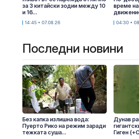
за 3 китайски зодии между 10
време на
и 16...
движение
14:45 • 07.08.26
04:30 • 0
Последни новини
Без капка излишна вода:
Дунав ра
Пуерто Рико на режим заради
гигантск
тежката суша...
Гиген (