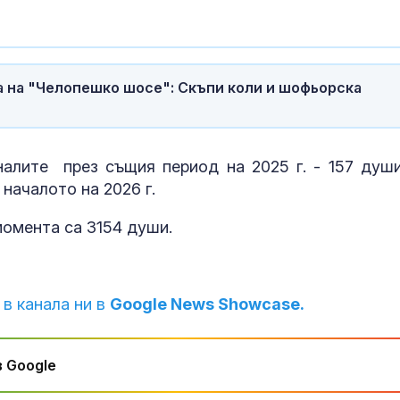
За милиони е
Продават шес
острова на Х
и Кавала
 на "Челопешко шосе": Скъпи коли и шофьорска
Нивото на Ду
продължава д
при Русе стиг
налите през същия период на 2025 г. - 157 души
109 см
началото на 2026 г.
момента са 3154 души.
 в канала ни в
Google News Showcase.
 Google