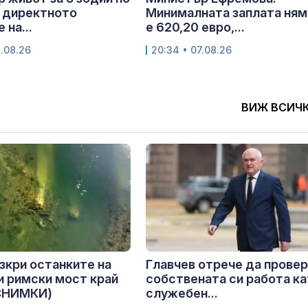
 директното
Минималната заплата ням
 на...
е 620,20 евро,...
8.08.26
20:34 • 07.08.26
ВИЖ ВСИЧ
зкри останките на
Главчев отрече да прове
и римски мост край
собствената си работа к
+СНИМКИ)
служебен...