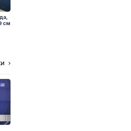
да,
9 см
КИ