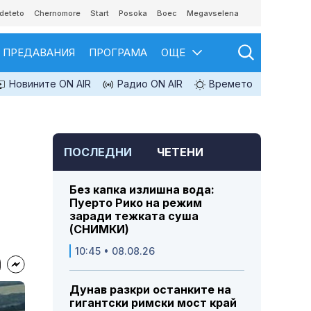
deteto
Chernomore
Start
Posoka
Boec
Megavselena
ПРЕДАВАНИЯ
ПРОГРАМА
ОЩЕ
Новините ON AIR
Радио ON AIR
Времето
ПОСЛЕДНИ
ЧЕТЕНИ
Без капка излишна вода:
Пуерто Рико на режим
заради тежката суша
(СНИМКИ)
10:45 • 08.08.26
Дунав разкри останките на
гигантски римски мост край