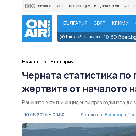
Investor
Dnes
Bloombergtv
Bulgaria On Air
Gol
T
БЪЛГАРИЯ
СВЯТ
КРИМИ
10:30
Гледай на живо
Boec.bg
Начало
България
Черната статистика по 
жертвите от началото на
Ранените в пътни инциденти през годината до 
10.06.2026 • 09:50
Редактор:
Елеонора Тан