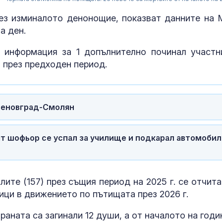
ез изминалото денонощие, показват данните на 
за ден.
 информация за 1 допълнително починал участн
 през предходен период.
Асеновград-Смолян
Руски удари у
ят шофьор се успал за училище и подкарал автомобил
трима души, с
дете, в покра
на Киев
лите (157) през същия период на 2025 г. се отчита
Министър Абр
ици в движението по пътищата през 2026 г.
Вносът на сл
от Украйна ще
контролира
раната са загинали 12 души, а от началото на годи