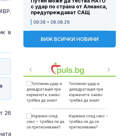
Путин може да тества НАТО
с удар по страна от Алианса,
МВР.
предупреждават САЩ
09:38 • 08.08.26
ик в
ВИЖ ВСИЧКИ НОВИНИ
биха
Топлинен удар и
а
ред тях
дехидратация при
йнините
кърмачета: какво
трябва да знаят
родителите
т 26
овски:
Кървене след секс –
ънчоглед
трябва ли да се
 се
притесняваме?
ната