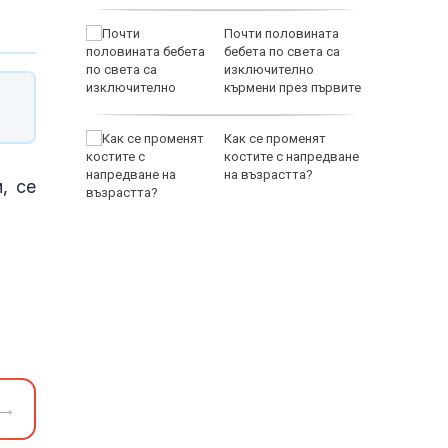
вро:
Почти половината
т частни
бебета по света са
алкидики
изключително
кърмени през първите
шест месеца
нав
Как се променят
а спада,
костите с напредване
на минус
на възрастта?
, се
→