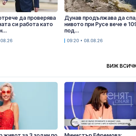
отрече да проверява
Дунав продължава да спа
ата си работа като
нивото при Русе вече е 10
...
под...
.08.26
09:20 • 08.08.26
ВИЖ ВСИЧ
 живот за 3 зодии по
Министър Ефремова: