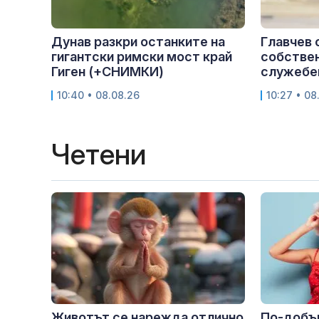
Дунав разкри останките на
Главчев 
гигантски римски мост край
собствен
Гиген (+СНИМКИ)
служебен
10:40 • 08.08.26
10:27 • 08
Четени
Животът се нарежда отлично
По-добър