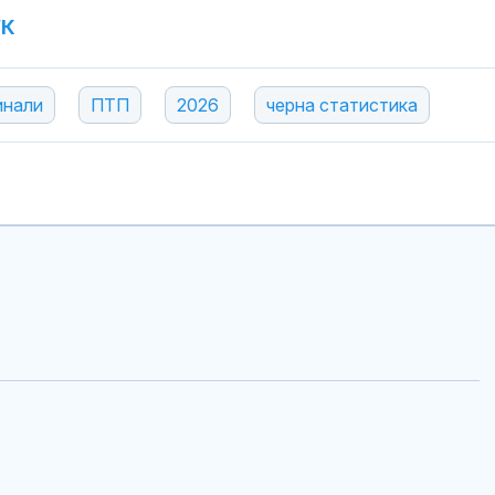
УК
инали
ПТП
2026
черна статистика