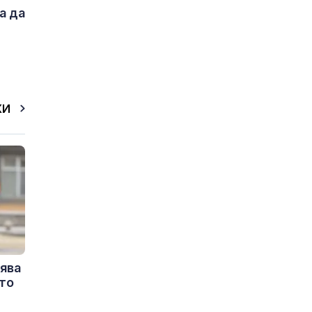
а да
КИ
рява
ато