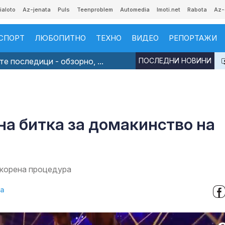
ialoto
Az-jenata
Puls
Teenproblem
Automedia
Imoti.net
Rabota
Az-
СПОРТ
ЛЮБОПИТНО
ТЕХНО
ВИДЕО
РЕПОРТАЖИ
е последици - обзорно, ...
ПОСЛЕДНИ НОВИНИ
на битка за домакинство на
скорена процедура
ва