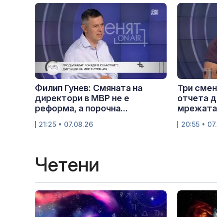
Филип Гунев: Смяната на
Три смен
директори в МВР не е
отчета д
реформа, а порочна...
мрежата.
21:25 • 07.08.26
20:55 • 07
Четени