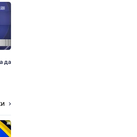
а да
КИ