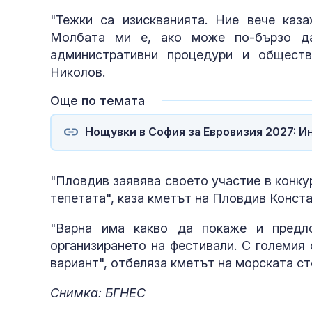
"Тежки са изискванията. Ние вече каза
Молбата ми е, ако може по-бързо да
административни процедури и обществ
Николов.
Още по темата
Нощувки в София за Евровизия 2027: И
"Пловдив заявява своето участие в конкур
тепетата", каза кметът на Пловдив Конст
"Варна има какво да покаже и предл
организирането на фестивали. С големия
вариант", отбеляза кметът на морската с
Снимка: БГНЕС