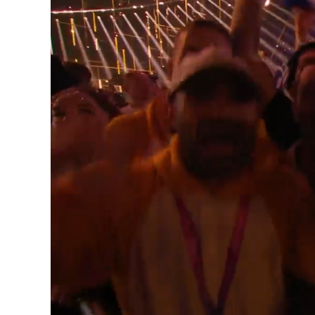
Loaded
:
Unmute