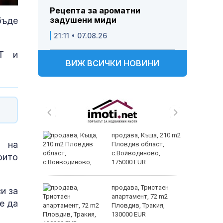
Рецепта за ароматни
задушени миди
бъде
21:11 • 07.08.26
НТ и
ВИЖ ВСИЧКИ НОВИНИ
 и
продава, Къща, 210 m2
а на
 при
Пловдив област,
акво
с.Войводиново,
оито
аят
175000 EUR
 секс –
продава, Тристаен
и за
се
апартамент, 72 m2
е да
е?
Пловдив, Тракия,
130000 EUR