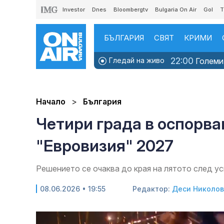
Investor
Dnes
Bloombergtv
Bulgaria On Air
Gol
T
БЪЛГАРИЯ
СВЯТ
КРИМИ
22:00
Гледай на живо
Големит
Начало
България
Четири града в оспорва
"Евровизия" 2027
Решението се очаква до края на лятото след у
08.06.2026 • 19:55
Редактор:
Деси Николо