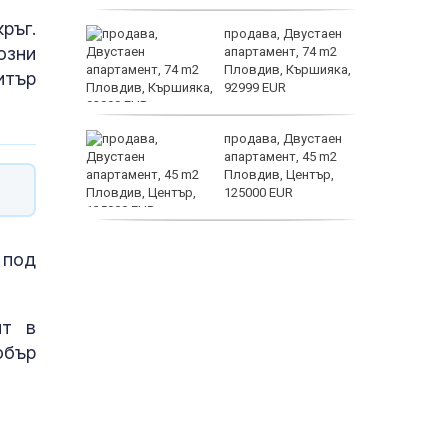
астерои
ръг.
ината
продава, Двустаен
озни
та са
апартамент, 74 m2
о
Пловдив, Кършияка,
итър
 първите
92999 EUR
нят
продава, Двустаен
предване
апартамент, 45 m2
?
Пловдив, Център,
125000 EUR
Полярни
продава, Тристаен
 под
апартамент, 91 m2
Пловдив, Център,
179000 EUR
ит в
обър