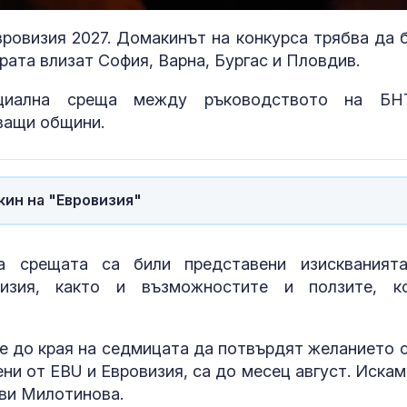
вровизия 2027. Домакинът на конкурса трябва да 
рата влизат София, Варна, Бургас и Пловдив.
ициална среща между ръководството на Б
ващи общини.
кин на "Евровизия"
Тайната ваканция на
Топлинен удар
 срещата са били представени изискваният
Си: Какво се случва в
дехидратация
Бейдайхе?
кърмачета: к
изия, както и възможностите и ползите, к
трябва да зн
родителите
Сенатът на Конгреса
Кървене след
 е до края на седмицата да потвърдят желанието с
на САЩ прие нови
трябва ли да 
ни от EBU и Евровизия, са до месец август. Искам
санкции срещу Русия
притеснявам
яви Милотинова.