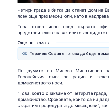
55.87%
Четири града в битка да станат дом на Е
ясен още през месец юли, като в надпрева
Това стана ясно след първата оф
представителите на четирите кандидатст
Още по темата
Терзиев: София е готова да бъде дома
По думите на Милена Милотинова на
Европейския съюз за радио и телев
домакинството носи.
"Това, което очакваме от четирите града,
домакинство. Сроковете, които са ни даде
съкратим процедурата до месец юли", за