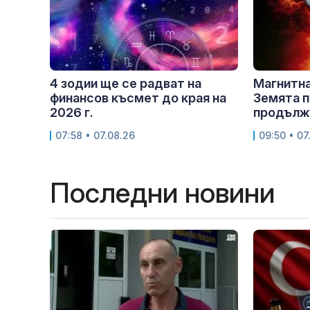
4 зодии ще се радват на
Магнитна
финансов късмет до края на
Земята п
2026 г.
продължи
07:58 • 07.08.26
09:50 • 07
Последни новини