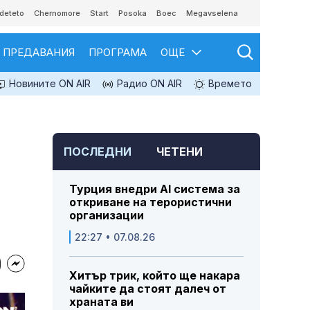
deteto
Chernomore
Start
Posoka
Boec
Megavselena
ПРЕДАВАНИЯ
ПРОГРАМА
ОЩЕ
Новините ON AIR
Радио ON AIR
Времето
ПОСЛЕДНИ
ЧЕТЕНИ
Турция внедри AI система за
откриване на терористични
организации
22:27 • 07.08.26
Хитър трик, който ще накара
чайките да стоят далеч от
храната ви