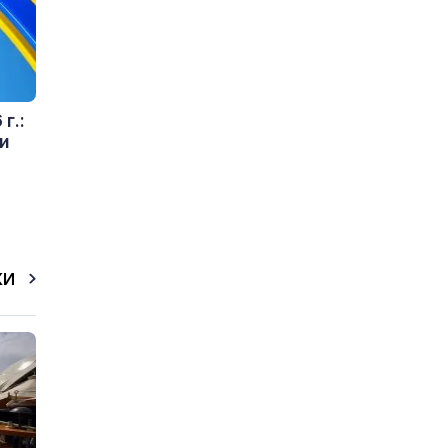
г.:
и
КИ