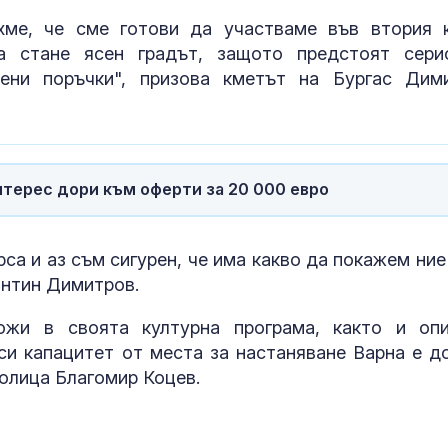
хме, че сме готови да участваме във втория к
Елегантност без
Почти полов
 стане ясен градът, защото предстоят сери
усилие: Джулия
бебета по све
Робъртс с визия за
изключителн
ени поръчки", призова кметът на Бургас Дим
всеки гардероб
кърмени през
шест месеца
Филип Гунев:
Как се проме
Реформите в МВР се
костите с на
извършват без
на възрастта
нтерес дори към оферти за 20 000 евро
прозрачни правила
са и аз съм сигурен, че има какво да покажем ние
антин Димитров.
ожи в своята културна програма, както и оп
 си капацитет от места за настаняване Варна е д
толица Благомир Коцев.