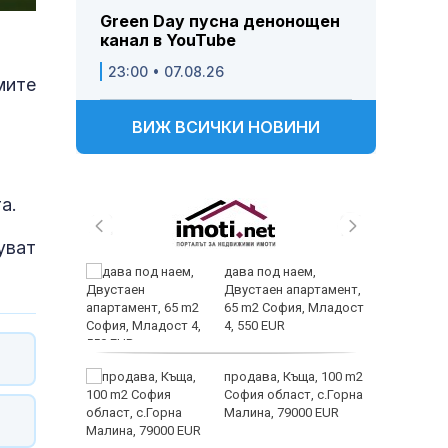
Green Day пусна денонощен
канал в YouTube
23:00 • 07.08.26
мите
ВИЖ ВСИЧКИ НОВИНИ
а.
уват
 и
дава под наем,
 при
Двустаен апартамент,
акво
65 m2 София, Младост
аят
4, 550 EUR
 секс –
продава, Къща, 100 m2
се
София област, с.Горна
е?
Малина, 79000 EUR