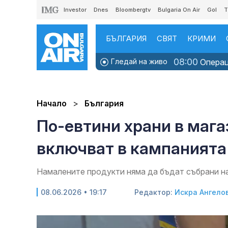
Investor
Dnes
Bloombergtv
Bulgaria On Air
Gol
T
БЪЛГАРИЯ
СВЯТ
КРИМИ
08:00
Гледай на живо
Операци
Начало
България
По-евтини храни в мага
включват в кампанията
Намалените продукти няма да бъдат събрани н
08.06.2026 • 19:17
Редактор:
Искра Ангело