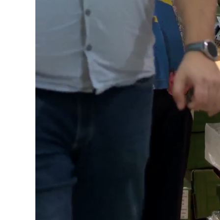
Loaded
:
Unmute