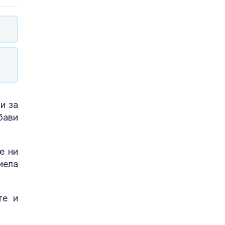
и за
бави
е ни
иела
те и