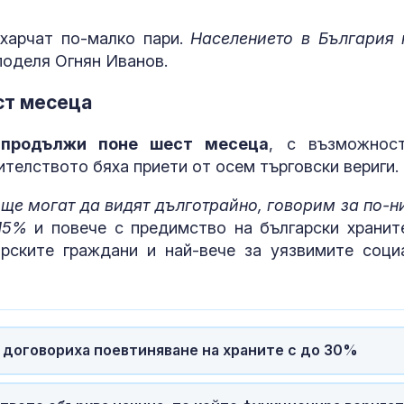
Страх в Кремъл: ФСБ
Почти полов
харчат по-малко пари.
Населението в България 
вече решава съдбата
бебета по све
споделя Огнян Иванов.
на руския елит
изключителн
кърмени през
шест месеца
ст месеца
Страната ни се
Как се проме
продължи поне шест месеца
, с възможнос
позиционира като
костите с на
дестинация за
на възрастта
ителството бяха приети от осем търговски вериги.
космически услуги
 ще могат да видят дълготрайно, говорим за по-н
 15%
и повече с предимство на български хранит
арските граждани и най-вече за уязвимите соци
 договориха поевтиняване на храните с до 30%