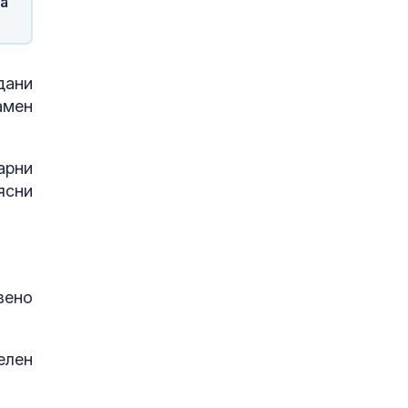
а
дани
амен
арни
ясни
вено
елен