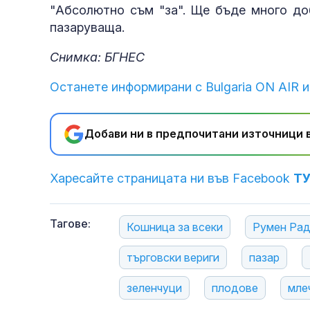
"Абсолютно съм "за". Ще бъде много доб
пазаруваща.
Снимка: БГНЕС
Останете информирани с Bulgaria ON AIR и
Добави ни в предпочитани източници в
Харесайте страницата ни във Facebook
Т
Тагове:
Кошница за всеки
Румен Ра
търговски вериги
пазар
зеленчуци
плодове
мле