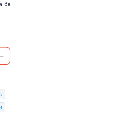
а бе
→
с
и