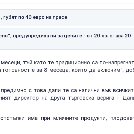
 губят по 40 евро на прасе
но", предупредиха ни за цените - от 20 лв. става 20
месеци, тъй като те традиционно са по-напрегнат
 готовност е за 8 месеца, които да включим", до
 предимно с това дали те са налични във всичкит
ният директор на друга търговска верига - Дан
отстъпки има при млечните продукти, плодове