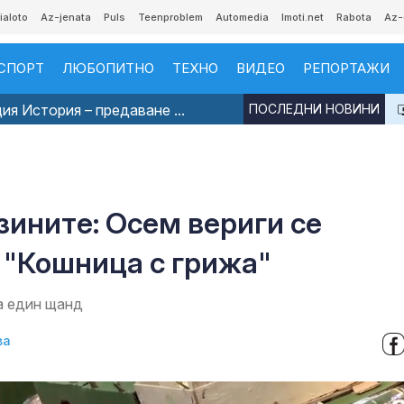
ialoto
Az-jenata
Puls
Teenproblem
Automedia
Imoti.net
Rabota
Az-
СПОРТ
ЛЮБОПИТНО
ТЕХНО
ВИДЕО
РЕПОРТАЖИ
я История – предаване ...
ПОСЛЕДНИ НОВИНИ
зините: Осем вериги се
 "Кошница с грижа"
а един щанд
ва