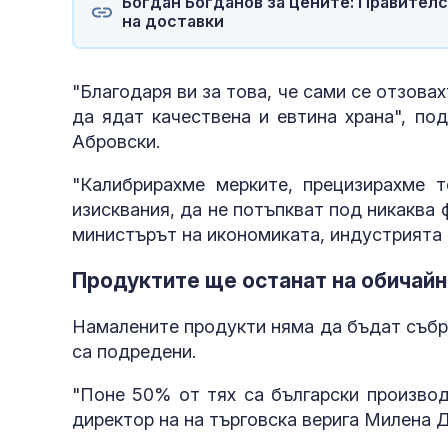
Богдан Богданов за цените: Правителс
на доставки
"Благодаря ви за това, че сами се отзова
да ядат качествена и евтина храна", по
Абровски.
"Калибрирахме мерките, прецизирахме т
изисквания, да не потъпкват под никаква
министърът на икономиката, индустрията 
Продуктите ще останат на обичайн
Намалените продукти няма да бъдат събр
са подредени.
"Поне 50% от тях са български производ
директор на на търговска верига Милена Д