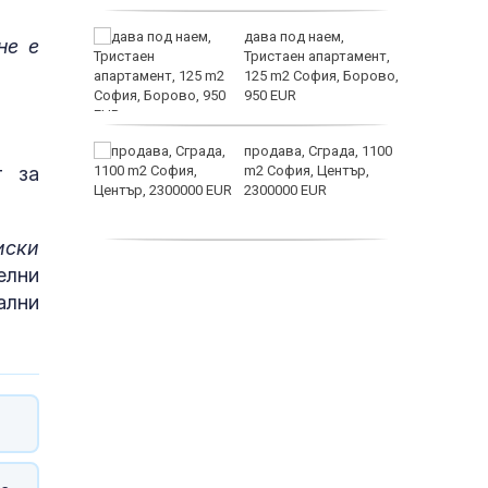
астерои
ината
дава под наем,
не е
та са
Тристаен апартамент,
о
125 m2 София, Борово,
 първите
950 EUR
нят
продава, Сграда, 1100
т за
предване
m2 София, Център,
?
2300000 EUR
Полярни
иски
дава под наем,
елни
Двустаен апартамент,
ални
55 m2 София, Младост
4, 650 EUR