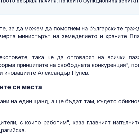
твото обърква начина, по който функционира веригат
хте, за да можем да помогнем на българските граж
дчерта министърът на земеделието и храните Пл
екстовете, така че да отговарят на всички паз
 форма принципите на свободната конкуренция", по
и иновациите Александър Пулев.
ите си места
ани на един щанд, а ще бъдат там, където обикно
ители, с които работим", каза главният изпълнит
рагийска.