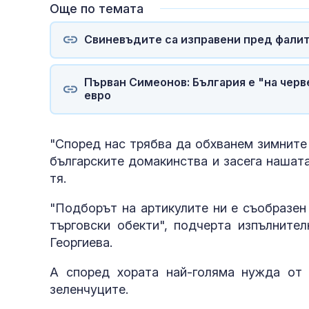
Още по темата
Свиневъдите са изправени пред фалит,
Първан Симеонов: България е "на черве
евро
"Според нас трябва да обхванем зимните 
българските домакинства и засега нашата
тя.
"Подборът на артикулите ни е съобразен
търговски обекти", подчерта изпълнител
Георгиева.
А според хората най-голяма нужда от 
зеленчуците.