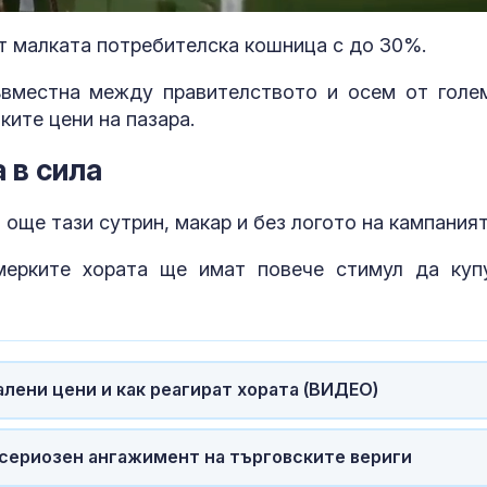
т малката потребителска кошница с до 30%.
вместна между правителството и осем от голе
ките цени на пазара.
 в сила
 още тази сутрин, макар и без логото на кампаният
мерките хората ще имат повече стимул да куп
Горещините не
Топлинен удар
отстъпват, обявен е
дехидратация
оранжев код за 21
кърмачета: к
области
трябва да зн
родителите
лени цени и как реагират хората (ВИДЕО)
Край на двойното
Кървене след
обозначаване на
трябва ли да 
цените в евро и в
притеснявам
 сериозен ангажимент на търговските вериги
левове