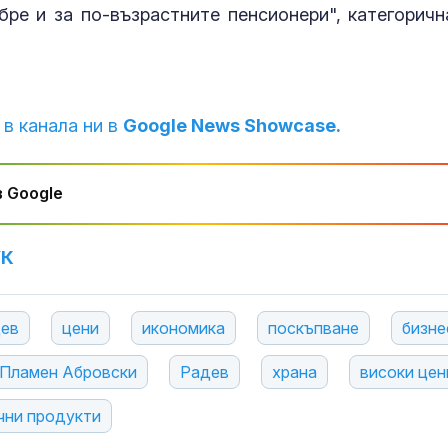
ре и за по-възрастните пенсионери", категоричн
 в канала ни в
Google News Showcase.
 Google
УК
дев
цени
икономика
поскъпване
бизне
Пламен Абровски
Радев
храна
високи цен
чни продукти