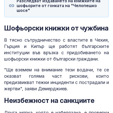
Разследват издаването на книжките на
шофьорите от гонката на "Челопешко
шосе"
Шофьорски книжки от чужбина
В тясно сътрудничество с властите в Чехия,
Гърция и Кипър ще работят българските
институции във връзка с придобиването на
шофьорски книжки от български граждани.
"Ще вземем на внимание тези водачи, те се
оказват голяма част рискови, които
предизвикват тежки инциденти с пострадали и
жертви", заяви Демерджиев.
Неизбежност на санкциите
Друга мярка, която е набелязана, е проверки