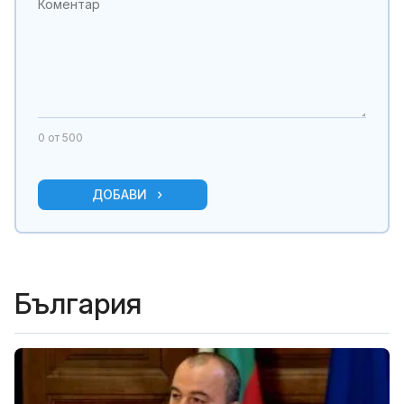
0
от 500
ДОБАВИ
България