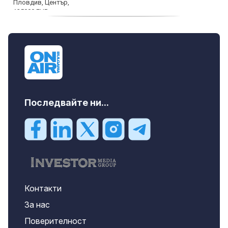
продава, Тристаен апартамент, 91 m2
Пловдив, Център, 179000 EUR
Последвайте ни...
Контакти
За нас
Поверителност