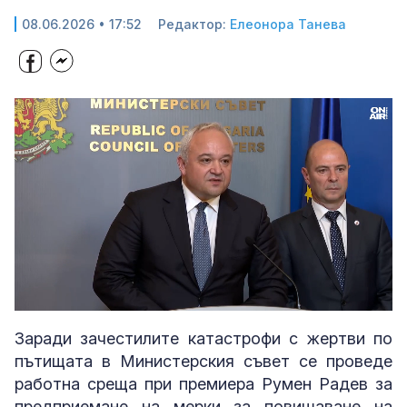
08.06.2026 • 17:52
Редактор:
Елеонора Танева
Loaded
:
Unmute
76.02%
Заради зачестилите катастрофи с жертви по
пътищата в Министерския съвет се проведе
работна среща при премиера Румен Радев за
предприемане на мерки за повишаване на