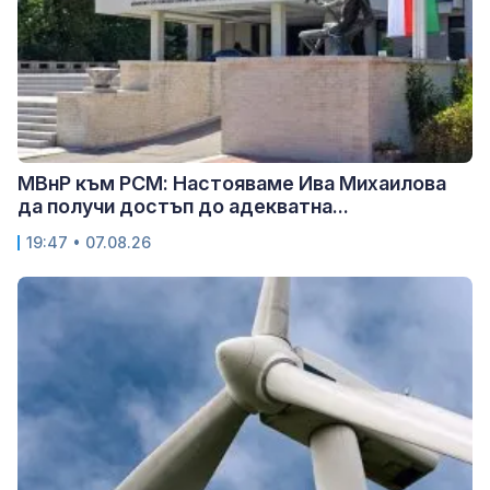
МВнР към РСМ: Настояваме Ива Михаилова
да получи достъп до адекватна...
19:47 • 07.08.26