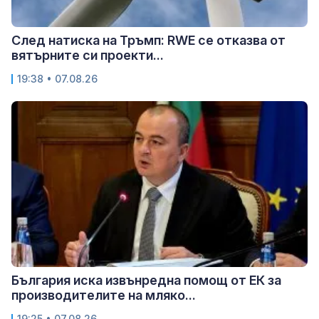
След натиска на Тръмп: RWE се отказва от
вятърните си проекти...
19:38 • 07.08.26
България иска извънредна помощ от ЕК за
производителите на мляко...
19:25 • 07.08.26