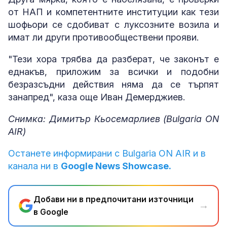
от НАП и компетентните институции как тези
шофьори се сдобиват с луксозните возила и
имат ли други противообществени прояви.
"Тези хора трябва да разберат, че законът е
еднакъв, приложим за всички и подобни
безразсъдни действия няма да се търпят
занапред", каза още Иван Демерджиев.
Снимка: Димитър Кьосемарлиев (Bulgaria ON
AIR)
Останете информирани с Bulgaria ON AIR и в
канала ни в
Google News Showcase.
Добави ни в предпочитани източници
→
в Google