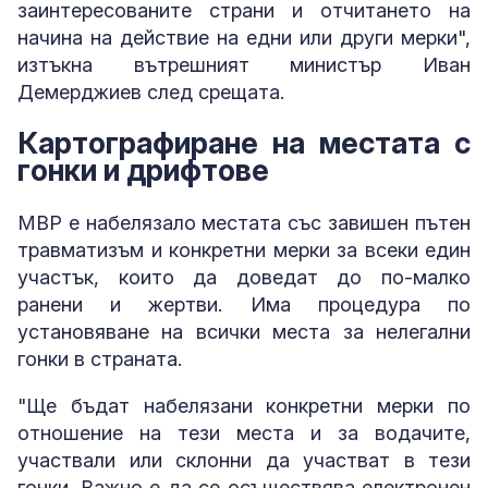
заинтересованите страни и отчитането на
начина на действие на едни или други мерки",
изтъкна вътрешният министър Иван
Демерджиев след срещата.
Картографиране на местата с
гонки и дрифтове
МВР е набелязало местата със завишен пътен
травматизъм и конкретни мерки за всеки един
участък, които да доведат до по-малко
ранени и жертви. Има процедура по
установяване на всички места за нелегални
гонки в страната.
"Ще бъдат набелязани конкретни мерки по
отношение на тези места и за водачите,
участвали или склонни да участват в тези
гонки. Важно е да се осъществява електронен