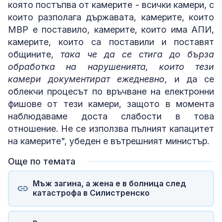
която постъпва от камерите - всички камери, с
които разполага държавата, камерите, които
МВР е поставило, камерите, които има АПИ,
камерите, които са поставили и поставят
общините,
така че да се стига до бърза
обработка на нарушенията, които тези
камери документират ежедневно
, и да се
облекчи процесът по връчване на електронни
фишове от тези камери, защото в момента
наблюдаваме доста слабости в това
отношение. Не се използва пълният капацитет
на камерите", убеден е вътрешният министър.
Още по темата
Мъж загина, а жена е в болница след
катастрофа в Силистренско