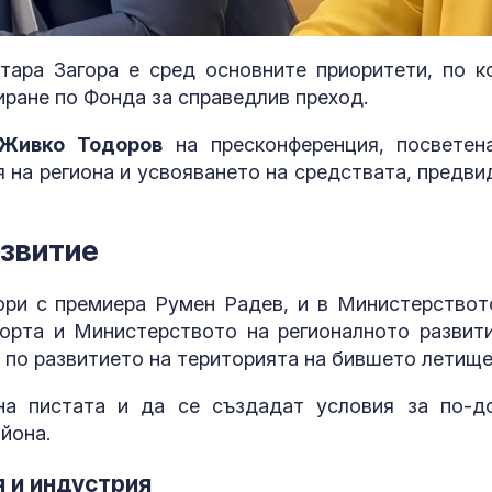
тара Загора е сред основните приоритети, по к
ране по Фонда за справедлив преход.
Живко Тодоров
на пресконференция, посветен
 на региона и усвояването на средствата, предви
азвитие
ори с премиера Румен Радев, и в Министерствот
Как да намалим
Защо сутрин 
орта и Министерството на регионалното развити
стреса по естествен
е по-силно?
о по развитието на територията на бившето летище
път
на пистата и да се създадат условия за по-д
йона.
Киев: В Западна Русия
Идиопатична
е започнало
белодробна ф
разполагането на
няма специфи
я и индустрия