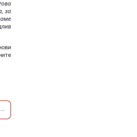
това
, за
ваме
длив
нови
ните
→