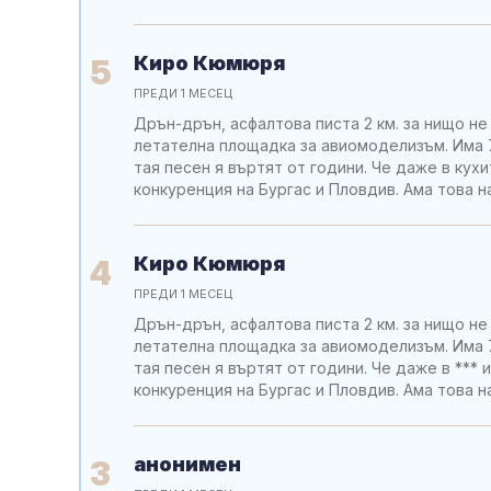
Киро Кюмюря
5
ПРЕДИ 1 МЕСЕЦ
Дрън-дрън, асфалтова писта 2 км. за нищо не
летателна площадка за авиомоделизъм. Има 7
тая песен я въртят от години. Че даже в кух
конкуренция на Бургас и Пловдив. Ама това н
Киро Кюмюря
4
ПРЕДИ 1 МЕСЕЦ
Дрън-дрън, асфалтова писта 2 км. за нищо не
летателна площадка за авиомоделизъм. Има 7
тая песен я въртят от години. Че даже в ***
конкуренция на Бургас и Пловдив. Ама това н
анонимен
3