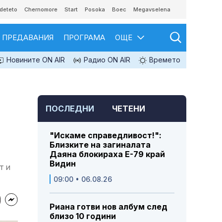
deteto
Chernomore
Start
Posoka
Boec
Megavselena
ПРЕДАВАНИЯ
ПРОГРАМА
ОЩЕ
Новините ON AIR
Радио ON AIR
Времето
ПОСЛЕДНИ
ЧЕТЕНИ
"Искаме справедливост!":
Близките на загиналата
Даяна блокираха Е-79 край
Видин
т и
09:00 • 06.08.26
Риана готви нов албум след
близо 10 години