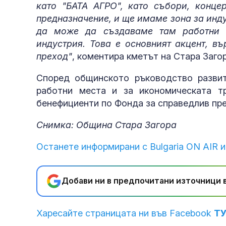
като "БАТА АГРО", като събори, конце
предназначение, и ще имаме зона за инду
да може да създаваме там работни м
индустрия. Това е основният акцент, в
преход"
, коментира кметът на Стара Загор
Според общинското ръководство развит
работни места и за икономическата т
бенефициенти по Фонда за справедлив пре
Снимка: Община Стара Загора
Останете информирани с Bulgaria ON AIR и
Добави ни в предпочитани източници в
Харесайте страницата ни във Facebook
Т