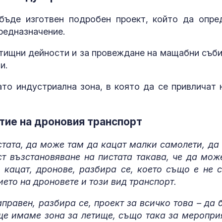
севернокорейска
лечение
бъде изготвен подробен проект, който да опре
Нефтен разлив край
Лазерна лито
редназначение.
бреговете на Оман,
на конкремен
има риск от
уретера – под
етищни дейности и за провеждане на мащабни съби
екологична
показания и
противопоказания
и.
Хирошима отбеляза
Мултивитами
ато индустриална зона, в която да се привличат 
81 г. от атомната
може да подп
бомбардировка с
активността 
призив за свят без
напреднала в
ия
итие на дроновия транспорт
тата, да може там да кацат малки самолети, да
ст възстановяване на пистата такава, че да мож
 кацат, дронове, разбира се, което също е не 
ието на дроновете и този вид транспорт.
аправен, разбира се, проект за всичко това – да 
 ще имаме зона за летище, също така за меропри