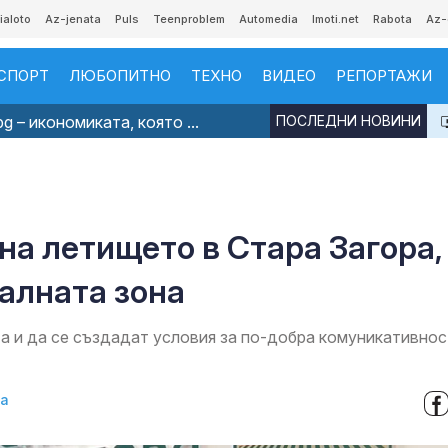
ialoto
Az-jenata
Puls
Teenproblem
Automedia
Imoti.net
Rabota
Az-
СПОРТ
ЛЮБОПИТНО
ТЕХНО
ВИДЕО
РЕПОРТАЖИ
g – икономиката, която ...
ПОСЛЕДНИ НОВИНИ
на летището в Стара Загора,
алната зона
а и да се създадат условия за по-добра комуникативнос
ва