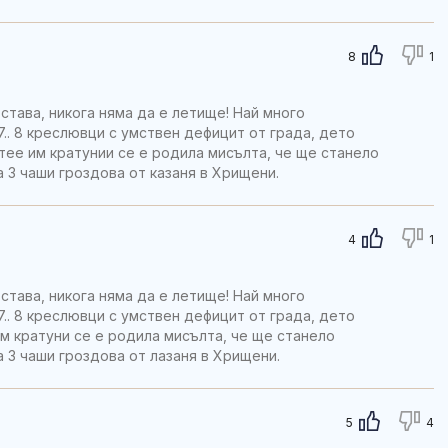
8
1
 става, никога няма да е летище! Най много
.. 8 креслювци с умствен дефицит от града, дето
итее им кратунии се е родила мисълта, че ще станело
а 3 чаши гроздова от казаня в Хрищени.
4
1
 става, никога няма да е летище! Най много
.. 8 креслювци с умствен дефицит от града, дето
 им кратуни се е родила мисълта, че ще станело
а 3 чаши гроздова от лазаня в Хрищени.
5
4