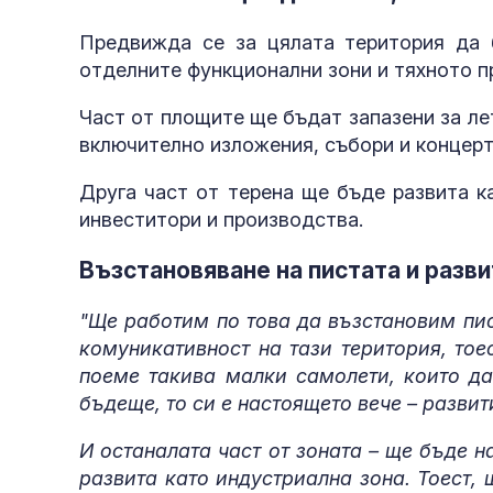
ракетна част
Предвижда се за цялата територия да 
отделните функционални зони и тяхното п
Част от площите ще бъдат запазени за л
катастрофа
включително изложения, събори и концерт
Друга част от терена ще бъде развита к
инвеститори и производства.
ядрени оръж
Възстановяване на пистата и разв
"Ще работим по това да възстановим пис
комуникативност на тази територия, тое
поеме такива малки самолети, които да
бъдеще, то си е настоящето вече – развит
И останалата част от зоната – ще бъде н
развита като индустриална зона. Тоест,