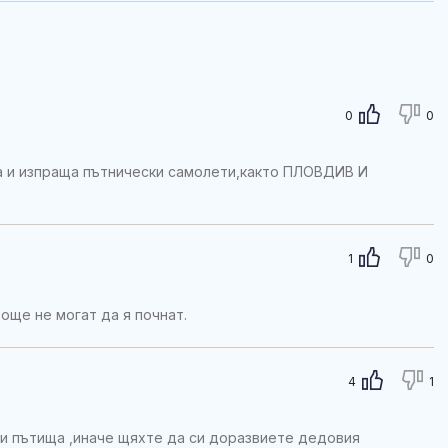
0
0
а и изпраща пътнически самолети,както ПЛОВДИВ И
1
0
 още не могат да я почнат.
4
1
 и пътища ,иначе щяхте да си доразвиете дедовия