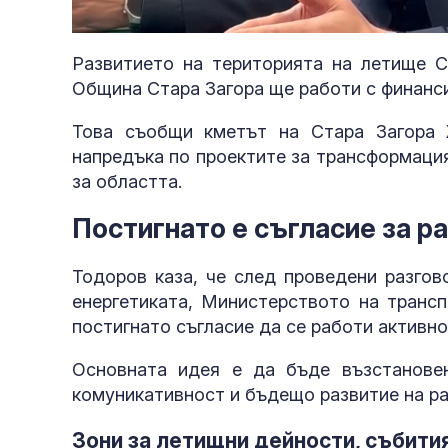
Loaded
:
Unmute
57.88%
Развитието на територията на летище С
Община Стара Загора ще работи с финанси
Това съобщи кметът на Стара Загора
напредъка по проектите за трансформация
за областта.
Постигнато е съгласие за р
Тодоров каза, че след проведени разгов
енергетиката, Министерството на трансп
постигнато съгласие да се работи активн
Основната идея е да бъде възстанове
комуникативност и бъдещо развитие на ра
Зони за летищни дейности, събити