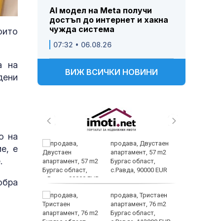
AI модел на Meta получи
достъп до интернет и хакна
чужда система
оито
07:32 • 06.08.26
а на
ВИЖ ВСИЧКИ НОВИНИ
дени
о на
либидото
продава, Двустаен
е, е
апартамент, 57 m2
.
Бургас област,
с.Равда, 90000 EUR
Кентавъ
обра
продава, Тристаен
иброза-
апартамент, 76 m2
чно
Бургас област,