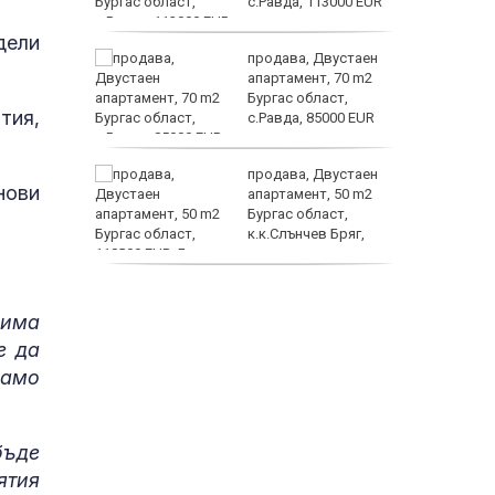
с.Равда, 113000 EUR
дели
трипсия
продава, Двустаен
т в
апартамент, 70 m2
ходи,
Бургас област,
тия,
с.Равда, 85000 EUR
ните
продава, Двустаен
нови
омогне
апартамент, 50 m2
в
Бургас област,
ъзраст
к.к.Слънчев Бряг,
118000 EUR
продава, Двустаен
апартамент, 59 m2
 има
Бургас област,
е да
гр.Несебър, 98000 EUR
само
бъде
ятия