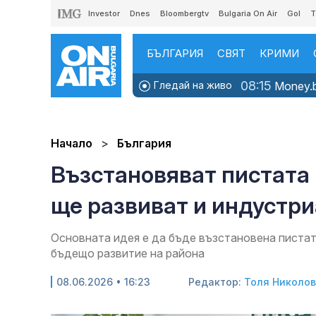
Investor
Dnes
Bloombergtv
Bulgaria On Air
Gol
T
БЪЛГАРИЯ
СВЯТ
КРИМИ
08:15
Гледай на живо
Money.b
Начало
България
Възстановяват пистата 
ще развиват и индустри
Основната идея е да бъде възстановена пистат
бъдещо развитие на района
08.06.2026 • 16:23
Редактор:
Толя Николо