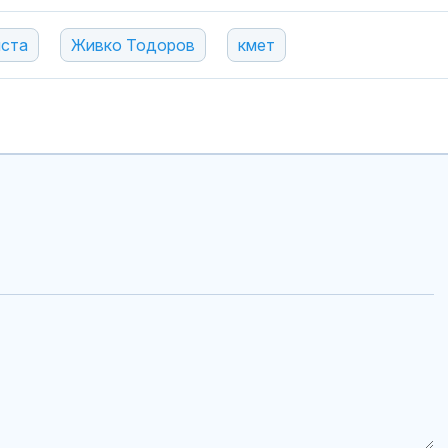
иста
Живко Тодоров
кмет