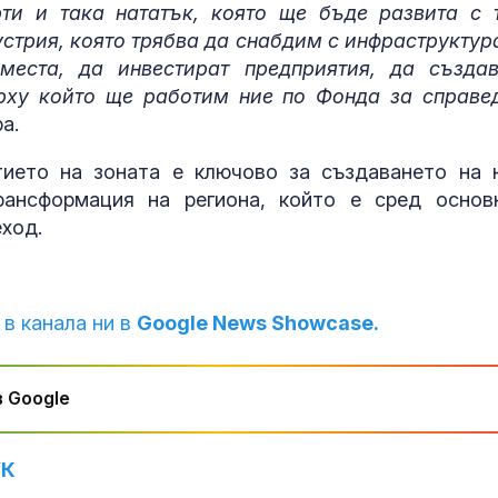
рти и така нататък, която ще бъде развита с 
стрия, която трябва да снабдим с инфраструктура
еста, да инвестират предприятия, да създа
ърху който ще работим ние по Фонда за справе
а.
ието на зоната е ключово за създаването на 
рансформация на региона, който е сред основ
ход.
 в канала ни в
Google News Showcase.
 Google
УК