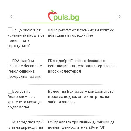
Защо рискът от исхемичен инсулт се
повишава в горещините?
FDA одобри Еnlicitide decanoate:
Революционна перорална терапия за
висок холестерол
Болест на Бехтерев – как храненето
може да подпомогне контрола на
заболяването?
МЗ предлага три главни дирекции да
поемат дейностите на 28-те РЗИ