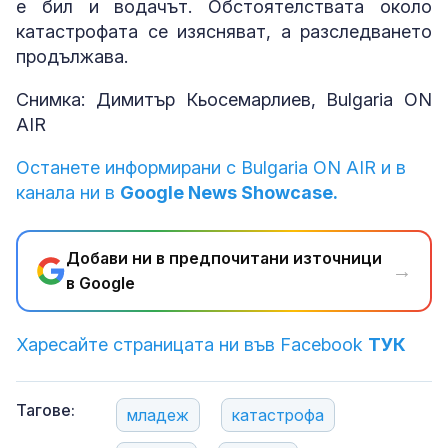
е бил и водачът. Обстоятелствата около
катастрофата се изясняват, а разследването
продължава.
Снимка: Димитър Кьосемарлиев, Bulgaria ON
AIR
Останете информирани с Bulgaria ON AIR и в
канала ни в
Google News Showcase.
Добави ни в предпочитани източници
→
в Google
Харесайте страницата ни във Facebook
ТУК
Тагове:
младеж
катастрофа