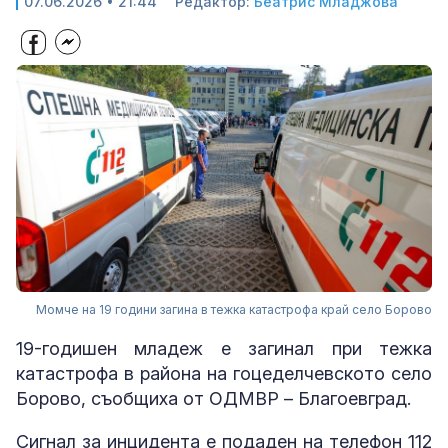
07.06.2026 • 21:44
Редактор:
Беатрис Младжова
Момче на 19 години загина в тежка катастрофа край село Борово
19-годишен младеж е загинал при тежка
катастрофа в района на гоцеделчевското село
Борово, съобщиха от ОДМВР – Благоевград.
Сигнал за инцидента е подаден на телефон 112