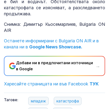
е бил и водачът. Обстоятелствата около
катастрофата се изясняват, а разследването
продължава.
Снимка: Димитър Кьосемарлиев, Bulgaria ON
AIR
Останете информирани с Bulgaria ON AIR и в
канала ни в
Google News Showcase.
Добави ни в предпочитани източници
→
в Google
Харесайте страницата ни във Facebook
ТУК
Тагове:
младеж
катастрофа