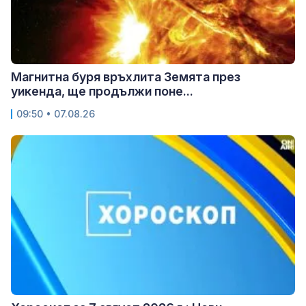
Магнитна буря връхлита Земята през
уикенда, ще продължи поне...
09:50 • 07.08.26