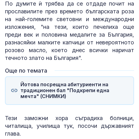
По думите ѝ трябва да се отдаде почит на
прославилите през времето българската роза
на най-големите световни и международни
изложения, "на тези, които печелиха още
преди век и половина медалите за България,
разнасяйки малките капчици от невероятното
розово масло, което днес всички наричат
течното злато на България".
Още по темата
Йотова посрещна абитуриенти на
традиционен бал "Подкрепи една
мечта" (СНИМКИ)
Тези заможни хора съградиха болници,
читалища, училища тук, посочи държавният
глава.