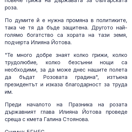
повече грижа на държавата за българската
роза.
По думите й е нужна промяна в политиките,
така че тя да бъде защитена. Другото най-
голямо богатство са хората на тази земя,
подчерта Илияна Йотова.
"Те много добре знаят колко грижи, колко
трудолюбие, колко безсънни нощи са
необходими, за да може днес нашите полета
да бъдат Розовата градина", изтъкна
президентът и изказа благодарност за труда
им.
Преди началото на Празника на розата
държавният глава Илияна Йотова проведе
среща с кмета Галина Стоянова.
Снимка: БГНЕС.