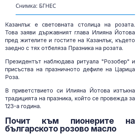
Снимка: БГНЕС
Снимка: БГНЕС
Снимка: БГНЕС
Снимка: БГНЕС
Снимка: БГНЕС
Снимка: БГНЕС
Снимка: БГНЕС
Снимка: БГНЕС
Казанлък е световната столица на розата.
Това заяви държавният глава Илияна Йотова
пред жителите и гостите на Казанлък, където
заедно с тях отбеляза Празника на розата.
Президентът наблюдава ритуала "Розобер" и
присъства на празничното дефиле на Царица
Роза.
В приветствието си Илияна Йотова изтъкна
традицията на празника, който се провежда за
123-а година.
Почит към пионерите на
българското розово масло