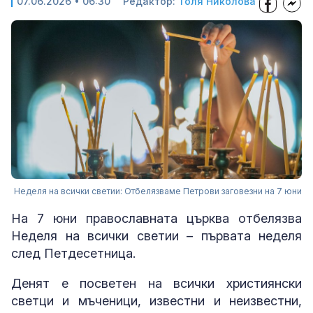
07.06.2026 • 06:30
Редактор:
Толя Николова
Неделя на всички светии: Отбелязваме Петрови заговезни на 7 юни
На 7 юни православната църква отбелязва
Неделя на всички светии – първата неделя
след Петдесетница.
Денят е посветен на всички християнски
светци и мъченици, известни и неизвестни,