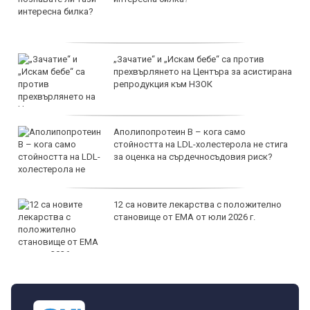
„Зачатие“ и „Искам бебе“ са против
прехвърлянето на Центъра за асистирана
репродукция към НЗОК
Аполипопротеин B – кога само
стойността на LDL-холестерола не стига
за оценка на сърдечносъдовия риск?
12 са новите лекарства с положително
становище от ЕМА от юли 2026 г.