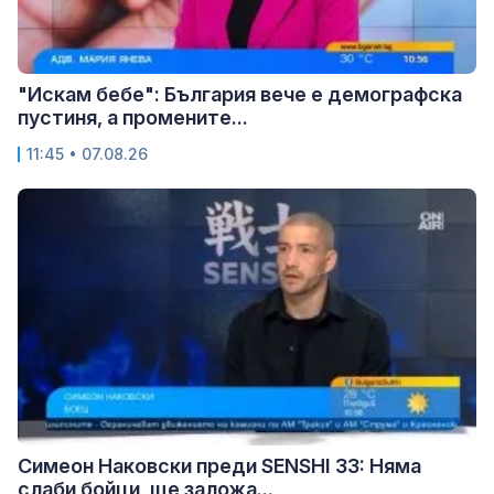
"Искам бебе": България вече е демографска
пустиня, а промените...
11:45 • 07.08.26
Симеон Наковски преди SENSHI 33: Няма
слаби бойци, ще заложа...