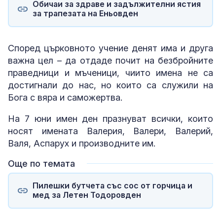
Обичаи за здраве и задължителни ястия
за трапезата на Еньовден
Според църковното учение денят има и друга
важна цел – да отдаде почит на безбройните
праведници и мъченици, чиито имена не са
достигнали до нас, но които са служили на
Бога с вяра и саможертва.
На 7 юни имен ден празнуват всички, които
носят имената Валерия, Валери, Валерий,
Валя, Аспарух и производните им.
Още по темата
Пилешки бутчета със сос от горчица и
мед за Летен Тодоровден