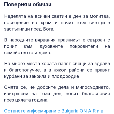
Поверия и обичаи
Неделята на всички светии е ден за молитва,
посещение на храм и почит към светците
застъпници пред Бога.
В народните вярвания празникът е свързан с
почит към духовните покровители на
семейството и дома.
На много места хората палят свещи за здраве
и благополучие, а в някои райони се правят
курбани за закрила и плодородие
Смята се, че добрите дела и милосърдието,
извършени на този ден, носят благословия
през цялата година.
Останете информирани с Bulgaria ON AIR и в