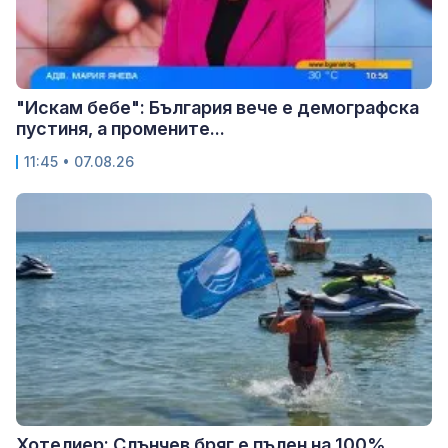
"Искам бебе": България вече е демографска
пустиня, а промените...
11:45 • 07.08.26
Хотелиер: Слънчев бряг е пълен на 100%,