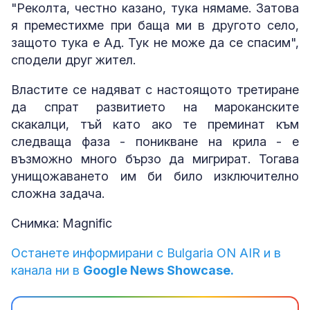
"Реколта, честно казано, тука нямаме. Затова
я преместихме при баща ми в другото село,
защото тука е Ад. Тук не може да се спасим",
сподели друг жител.
Властите се надяват с настоящото третиране
да спрат развитието на мароканските
скакалци, тъй като ако те преминат към
следваща фаза - поникване на крила - е
възможно много бързо да мигрират. Тогава
унищожаването им би било изключително
сложна задача.
Снимка: Magnific
Останете информирани с Bulgaria ON AIR и в
канала ни в
Google News Showcase.