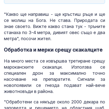
"Какво ще направиш - ще кръстиш ръце и ще
се молиш на Бога. Не става. Природата си
знае своето. Вижте какво стана тук - тръните
станаха по 3-4 метра, дивият овес също е два
метра", посочи жител.
Обработка и мерки срещу скакалците
На много места се извършва третиране срещу
мароканските скакалци. Използва се
специален дрон за максимално точно
насочване на препаратите. Сигнали за
новопоявили се гнезда подават най-вече
животновъди в района.
"Обработени са някъде около 2000 декара по
заповедта и решението на областния щаб.