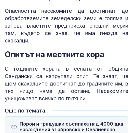
Опасността насекомите да достигнат до
обработваемите земеделски земи е голяма и
затова властите предприеха спешни мерки
там, където се знае, че има гнезда на
скакалци.
Опитът на местните хора
С годините хората в селата от община
Сандански са натрупали опит. Те знаят, че
щом скакалците достигнат до градините им, в
тях нищо няма да остане. Насекомите
унищожават всичко по пътя си.
Още по темата
Порои и градушки съсипаха над 4000 дка
насаждения в Габровско и Севлиевско