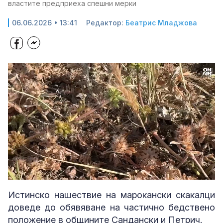
властите предприеха спешни мерки
06.06.2026 • 13:41
Редактор:
Беатрис Младжова
Loaded
:
Unmute
47.03%
Истинско нашествие на марокански скакалци
доведе до обявяване на частично бедствено
положение в общините Сандански и Петрич.