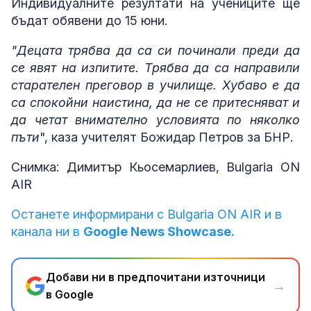
Индивидуалните резултати на учениците ще
бъдат обявени до 15 юни.
"Децата трябва да са си починали преди да
се явят на изпитите. Трябва да са направили
старателен преговор в училище. Хубаво е да
са спокойни наистина, да не се притесняват и
да четат внимателно условията по няколко
пъти
", каза учителят Божидар Петров за БНР.
Снимка: Димитър Кьосемарлиев, Bulgaria ON
AIR
Останете информирани с Bulgaria ON AIR и в
канала ни в
Google News Showcase.
Добави ни в предпочитани източници
→
в Google