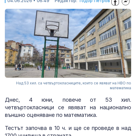
04.06.2026 • 06:49
Редактор:
Тодор Петров
Над 53 хил. са четвъртокласниците, които се явяват на НВО по
математика
Днес, 4 юни, повече от 53 хил.
четвъртокласници се явяват на национално
външно оценяване по математика.
Тестът започва в 10 ч. и ще се проведе в над
1700 училища в страната.