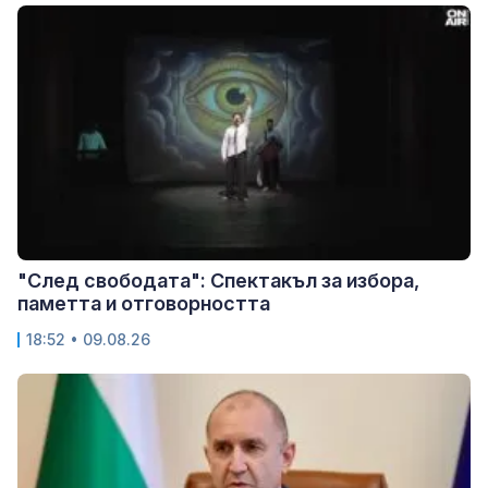
"След свободата": Спектакъл за избора,
паметта и отговорността
18:52 • 09.08.26