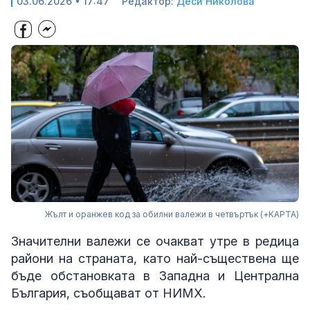
03.06.2026 • 17:47
Редактор:
Деси Николова
Жълт и оранжев код за обилни валежи в четвъртък (+КАРТА)
Значителни валежи се очакват утре в редица
райони на страната, като най-съществена ще
бъде обстановката в Западна и Централна
България, съобщават от НИМХ.