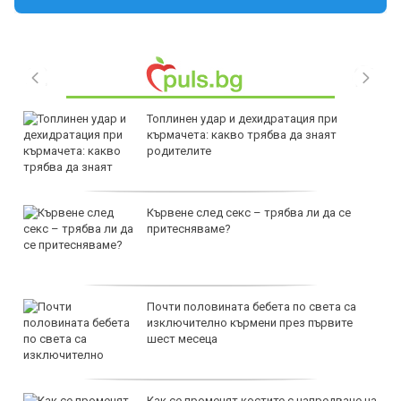
Топлинен удар и дехидратация при
кърмачета: какво трябва да знаят
родителите
Кървене след секс – трябва ли да се
притесняваме?
Почти половината бебета по света са
изключително кърмени през първите
шест месеца
Как се променят костите с напредване на