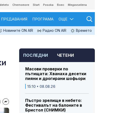
deteto
Chernomore
Start
Posoka
Boec
Megavselena
ПРЕДАВАНИЯ
ПРОГРАМА
ОЩЕ
Новините ON AIR
Радио ON AIR
Времето
ПОСЛЕДНИ
ЧЕТЕНИ
жи
Масови проверки по
пътищата: Хванаха десетки
пияни и дрогирани шофьори
15:10 • 08.08.26
Пъстро зрелище в небето:
Фестивалът на балоните в
Бристол (СНИМКИ)