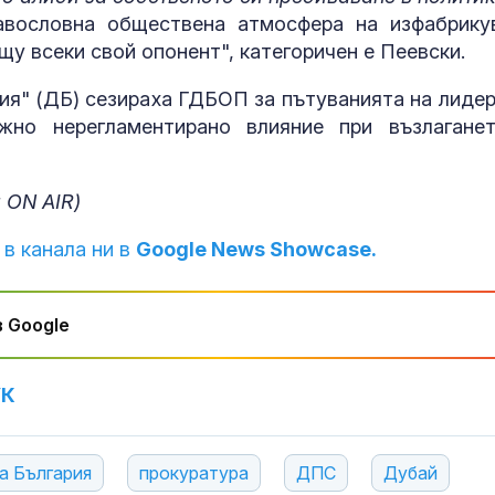
премаза кола
авословна обществена атмосфера на изфабрику
у всеки свой опонент", категоричен е Пеевски.
Сметната пал
Твърденията 
ия" (ДБ) сезираха ГДБОП за пътуванията на лидер
конфликт на 
на Главчев с
о нерегламентирано влияние при възлагане
възложените от НС одити са спеку
Мирчев: Инци
край Кардам 
 ON AIR)
критична
инфраструкту
 в канала ни в
Google News Showcase.
държава от НАТО
 Google
УК
а България
прокуратура
ДПС
Дубай