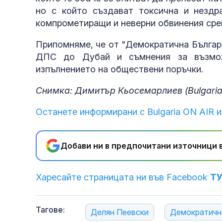
но с който създават токсична и нездр
компрометиращи и неверни обвинения срещ
Припомняме, че от "Демократична Българ
ДПС до Дубай и съмнения за възможн
изпълнението на обществени поръчки.
Снимка: Димитър Кьосемарлиев (Bulgaria
Останете информирани с Bulgaria ON AIR и
Добави ни в предпочитани източници в
Харесайте страницата ни във Facebook
Т
Тагове:
Делян Пеевски
Демократичн