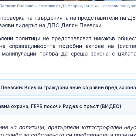
Пеевски: Провалени политици от ДБ фабрикуват лъжи - сезирам прокура
 проверка на твърденията на представители на ДБ
 заяви лидерът на ДПС Делян Пеевски.
алени политици не представляват никакъв общес
на справедливостта подобни актове на (систе
и манипулации трябва да среща закона с цялат
Пеевски: Всички граждани вече са равни пред закона
Покушения с
генерали: вое
Русия под пр
вна охрана, ГЕРБ посочи Радев с пръст (ВИДЕО)
На Подбалкан
Камион спука 
ие на политици, претърпели катастрофален неус
движение и е
то алиби за собственото си пребиваване в полити