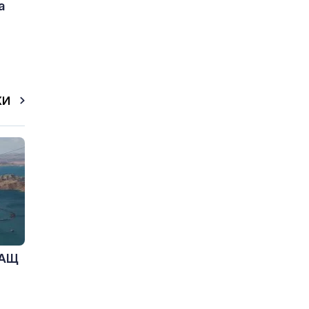
а
КИ
САЩ