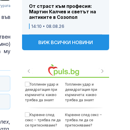
От страст към професия:
турата
Мартин Калчев и светът на
 във
антиките в Созопол
14:10 • 08.08.26
твен
ВИЖ ВСИЧКИ НОВИНИ
мно)
а му
рещу
Топлинен удар и
нните в
дехидратация при
ицел
кърмачета: какво
трябва да знаят
родителите
ския път:
Кървене след секс –
гума в
трябва ли да се
пех,
два не
притесняваме?
ката
,