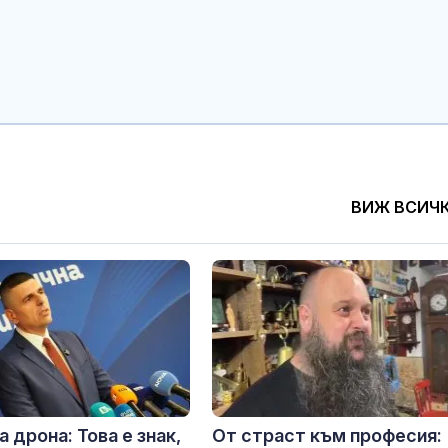
ВИЖ ВСИЧ
 дрона: Това е знак,
От страст към професия: