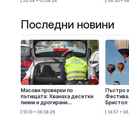
20:34 • 07.08.26
04:30 • 0
Последни новини
Масови проверки по
Пъстро з
пътищата: Хванаха десетки
Фестивал
пияни и дрогирани...
Бристол
15:10 • 08.08.26
14:57 • 08