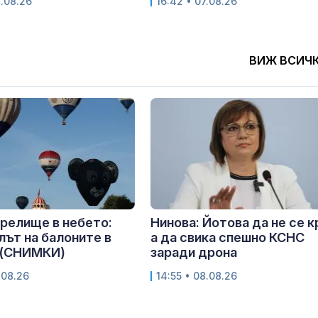
8.08.26
16:42 • 07.08.26
ВИЖ ВСИЧ
релище в небето:
Нинова: Йотова да не се к
ът на балоните в
а да свика спешно КСНС
 (СНИМКИ)
заради дрона
.08.26
14:55 • 08.08.26