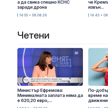
а да свика спешно КСНС
че Кремъ
заради дрона
извън...
14:55 • 08.08.26
14:43 • 08
Четени
Министър Ефремова:
По-добър
Минималната заплата няма да
време на
е 620,20 евро,...
движение