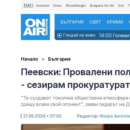
Investor
Dnes
Bloombergtv
Bulgaria On Air
Gol
T
БЪЛГАРИЯ
СВЯТ
КРИМИ
14:00
Гледай на живо
Големит
Начало
България
Пеевски: Провалени по
- сезирам прокуратура
"Те създават токсична обществена атмосфера 
срещу всеки свой опонент", заяви лидерът на 
21.05.2026 • 07:50
Редактор:
Искра Ангело