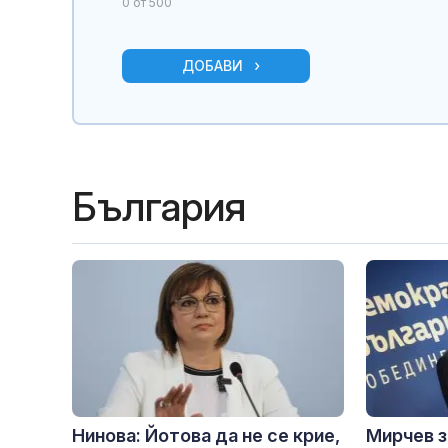
0
от 500
ДОБАВИ
България
Нинова: Йотова да не се крие,
Мирчев за