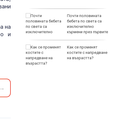
вани
ата:
Почти половината
за
бебета по света са
а на
интереси
изключително
кърмени през първите
то и
лативни
шест месеца
дентът
Как се променят
- срещу
костите с напредване
на възрастта?
ра на
→