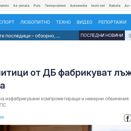
ialoto
Az-jenata
Puls
Teenproblem
Automedia
Imoti.net
Rabota
Az-
СПОРТ
ЛЮБОПИТНО
ТЕХНО
ВИДЕО
РЕПОРТАЖИ
е последици – обзорно, ...
ПОСЛЕДНИ НОВИНИ
литици от ДБ фабрикуват лъ
та
на изфабрикувани компрометиращи и неверни обвинения
ДПС
ва