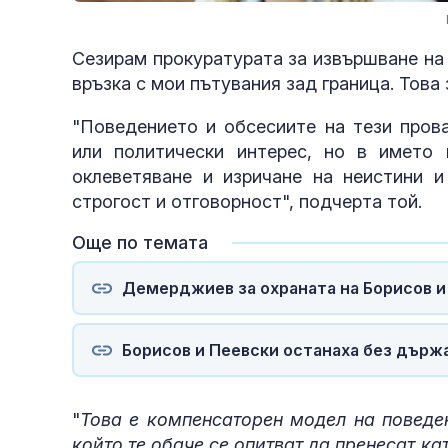
Сезирам прокуратурата за извършване на
връзка с мои пътувания зад граница. Това
"Поведението и обсесиите на тези пров
или политически интерес, но в името 
оклеветяване и изричане на неистини 
строгост и отговорност", подчерта той.
Още по темата
Демерджиев за охраната на Борисов и 
Борисов и Пеевски останаха без държа
"
Това е компенсаторен модел на поведен
който те обаче се опитват да пренесат ка