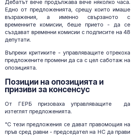
Дебатът вече продължава вече няколко часа.
Едно от предложенията, срещу които имаше
възражения, а именно свързаното с
временните комисии, беше прието - да се
създават временни комисии с подписите на 48
депутати.
Въпреки критиките - управляващите отрекоха
предложените промени да са с цел саботаж на
опозицията.
Позиции на опозицията и
призиви за консенсус
От ГЕРБ призоваха управляващите да
изтеглят предложенията.
"С тези предложения се дават правомощия на
пръв сред равни - председател на НС да прави