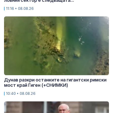
ловния сектор е следващата...
11:16 • 08.08.26
Дунав разкри останките на гигантски римски
мост край Гиген (+СНИМКИ)
10:40 • 08.08.26