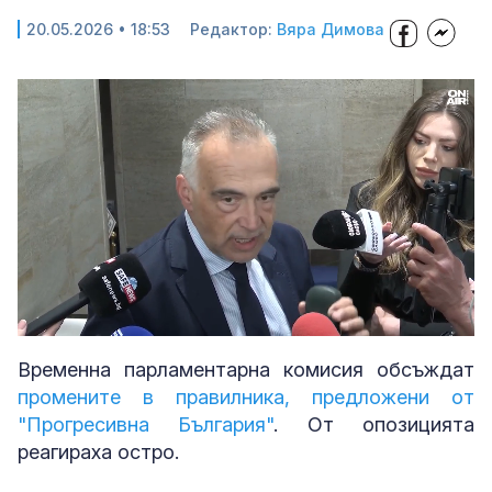
20.05.2026 • 18:53
Редактор:
Вяра Димова
Loaded
:
Unmute
25.30%
Временна парламентарна комисия обсъждат
промените в правилника, предложени от
"Прогресивна България"
. От опозицията
реагираха остро.